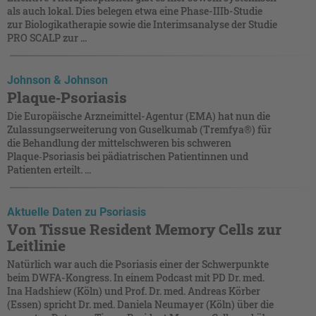
als auch lokal. Dies belegen etwa eine Phase-IIIb-Studie
zur Biologikatherapie sowie die Interimsanalyse der Studie
PRO SCALP zur ...
Johnson & Johnson
Plaque‑Psoriasis
Die Europäische Arzneimittel-Agentur (EMA) hat nun die
Zulassungserweiterung von Guselkumab (Tremfya®) für
die Behandlung der mittelschweren bis schweren
Plaque‑Psoriasis bei pädiatrischen Patientinnen und
Patienten erteilt. ...
Aktuelle Daten zu Psoriasis
Von Tissue Resident Memory Cells zur
Leitlinie
Natürlich war auch die Psoriasis einer der Schwerpunkte
beim DWFA-Kongress. In einem Podcast mit PD Dr. med.
Ina Hadshiew (Köln) und Prof. Dr. med. Andreas Körber
(Essen) spricht Dr. med. Daniela Neumayer (Köln) über die