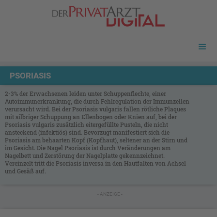
PSORIASIS
2-3% der Erwachsenen leiden unter Schuppenflechte, einer
Autoimmunerkrankung, die durch Fehlregulation der Immunzellen
verursacht wird. Bei der Psoriasis vulgaris fallen rötliche Plaques
mit silbriger Schuppung an Ellenbogen oder Knien auf, bei der
Psoriasis vulgaris zusätzlich eitergefüllte Pusteln, die nicht
ansteckend (infektiös) sind. Bevorzugt manifestiert sich die
Psoriasis am behaarten Kopf (Kopfhaut), seltener an der Stirn und
im Gesicht. Die Nagel Psoriasis ist durch Veränderungen am
Nagelbett und Zerstörung der Nagelplatte gekennzeichnet.
Vereinzelt tritt die Psoriasis inversa in den Hautfalten von Achsel
und Gesäß auf.
- ANZEIGE -