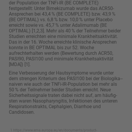
der Population der TNFi-IR (BE COMPLETE)
festgestellt: Unter Bimekizumab wurde das ACR50-
Ansprechen bei 43,4 % (BE COMPLETE) bzw. 43,9 %
(BE OPTIMAL) vs. 6,8 % bzw. 10,0 % unter Placebo
erreicht sowie vs. 45,7 % unter Adalimumab (BE
OPTIMAL) [1,2,3]. Mehr als 40 % der Teilnehmer beider
Studien erreichten eine minimale Krankheitsaktivität.
Das in der 16. Woche erreichte klinische Ansprechen
konnte in BE OPTIMAL bis zur 52. Woche
aufrechterhalten werden (Bewertung durch ACR50,
PASI90, PASI100 und minimale Krankheitsaktivität
[MDA]) [1].
Eine Verbesserung der Hautsymptome wurde unter
dem strengen Kriterium des PASI100 bei der Biologika-­
naiven wie auch der TNFi-IR-Population bei mehr als
50 % der Teilnehmer beider Studien erreicht. Neue
Sicherheitssignale traten dabei nicht auf, am häu­fig­
sten waren Nasopharyngitis, Infektionen des unteren
Respirationstrakts, Cephalgien, ­Diarrhoe und
Candidosen.
1 https://www.ema.europa.eu/en/documents/product-