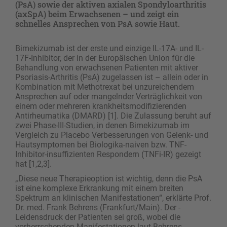
(PsA) sowie der aktiven axialen Spondyloarthritis
(axSpA) beim Erwachsenen – und zeigt ein
schnelles Ansprechen von PsA sowie Haut.
Bimekizumab ist der erste und einzige IL-17A- und IL-
17F-Inhibitor, der in der Europäischen Union für die
Behandlung von erwachsenen Patienten mit aktiver
Psoriasis-Arthritis (PsA) zugelassen ist – ­allein oder in
Kombination mit Methotrexat bei unzureichendem
Ansprechen auf oder mangelnder Verträglichkeit von
einem oder mehreren krankheitsmodifizierenden
Antirheumatika (DMARD) [1]. Die Zulassung beruht auf
zwei Phase-III-Studien, in denen Bimekizumab im
Vergleich zu Placebo Verbesserungen von Gelenk- und
Hautsymptomen bei Biologika-naiven bzw. TNF-
Inhibitor-insuffizienten Respondern (TNFi-IR) gezeigt
hat [1,2,3].
„Diese neue Therapieoption ist wichtig, denn die PsA
ist eine komplexe Erkrankung mit einem breiten
Spektrum an klinischen Manifestationen“, erklärte Prof.
Dr. med. Frank Behrens (Frankfurt/Main). Der ­
Leidensdruck der Patienten sei groß, wobei die
vorherrschenden Manifestationen laut Behrens