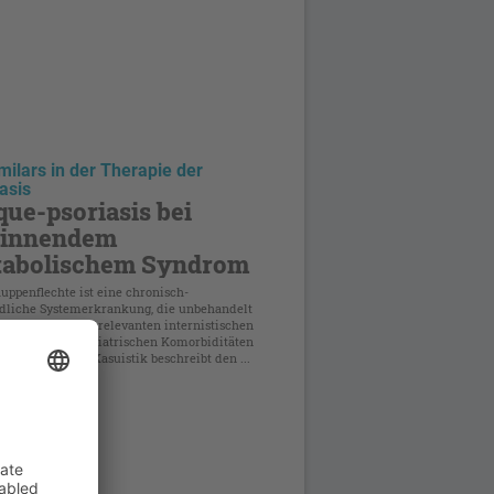
milars in der Therapie der
asis
que-psoriasis bei
ginnendem
abolischem Syndrom
uppenflechte ist eine chronisch-
dliche Systemerkrankung, die unbehandelt
anzen Reihe von relevanten internistischen
urologisch-psychiatrischen Komorbiditäten
b leistet. Diese Kasuistik beschreibt den ...