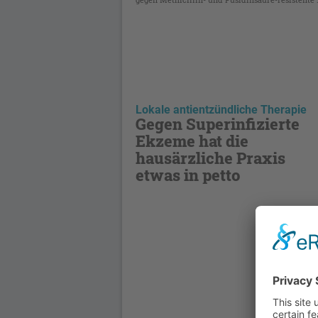
Lokale antientzündliche Therapie
Gegen Superinfizierte
Ekzeme hat die
hausärzliche Praxis
etwas in petto