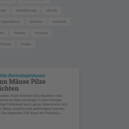
ogie
Digitalisierung
eHealth
Hyperhidrose
Interview
Kasuistik
ber
Pruritus
Psoriasis
Varizen
Vitiligo
hile Dermatophytosen
n Mäuse Pilze
ichten
assiker: Kind wünscht sich Haustiere und
uss sie dann versorgen. Leider bringen
lige Fellknäuel auch gerne Untermieter mit,
hr lästig, unschön und anstrengend werden
 Im folgenden Fall kann der Patientin ...