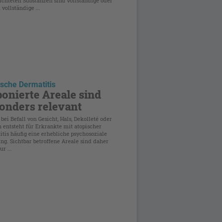
ichteten Substanzen sind vollständige oder
vollständige ...
sche Dermatitis
onierte Areale sind
onders relevant
bei Befall von Gesicht, Hals, Dekolleté oder
 entsteht für Erkrankte mit atopischer
tis häufig eine erhebliche psychosoziale
ng. Sichtbar betroffene Areale sind daher
r ...