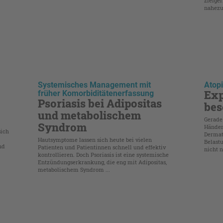
zielger
nahezu 
Systemisches Management mit
Atopi
Exp
früher Komorbiditätenerfassung
Psoriasis bei Adipositas
bes
und metabolischem
Gerade 
Syndrom
Händen
sich
Dermati
Hautsymptome lassen sich heute bei vielen
Belastu
nd
Patienten und Patientinnen schnell und effektiv
nicht nu
kontrollieren. Doch Psoriasis ist eine systemische
Entzündungserkrankung, die eng mit Adipositas,
metabolischem Syndrom ...