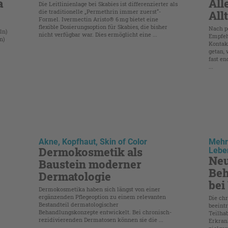
a
All
Die Leitlinienlage bei Skabies ist differenzierter als
die traditionelle „Permethrin immer zuerst“-
All
Formel. Ivermectin Aristo® 6 mg bietet eine
flexible Dosierungsoption für Skabies, die bisher
Nach po
ln)
nicht verfügbar war. Dies ermöglicht eine ...
Empfeh
n)
Kontakt
getan, 
fast en
...
Akne, Kopfhaut, Skin of Color
Mehr 
Dermokosmetik als
Leben
Ne
Baustein moderner
Beh
Dermatologie
bei
Dermokosmetika haben sich längst von einer
ergänzenden Pflegeoption zu einem relevanten
Die chr
Bestandteil dermatologischer
beeintr
Behandlungskonzepte entwickelt. Bei chronisch-
Teilha
rezidivierenden Dermatosen können sie die ...
Erkran