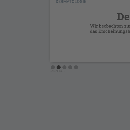
DERMATOLOGIE
De
ine
Wir beobachten zu
tion,
das Erscheinungsbi
Slide 2 of 5.
- ANZEIGE -