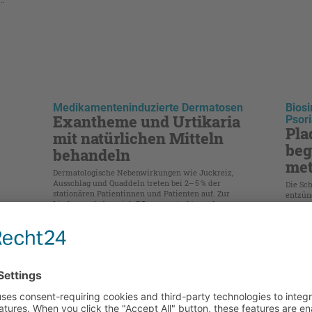
Medikamenteninduzierte Dermatosen
Biosi
Exantheme und Urtikaria
Psori
Pla
mit natürlichen Mitteln
be
behandeln
met
Dermatologische Nebenwirkungen wie Juckreiz,
Ausschlag und Quaddeln treten bei 2– 5 % der
Die Sch
stationären Patientinnen und Patienten auf. Zur
entzün
Linderung haben sich Pflanzenextrakte und
einer g
Akupunktur bewährt. Neue Wege in der
und ne
Behandlung könnten sich durch Flavonoide
Vorschu
erschließen.