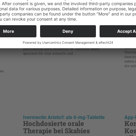
Atopische Dermatitis
Biolo
Kopf-Hals-Beteiligung
Psori
Zie
besonders belastend
pat
Die atopische Dermatitis (AD) mit Kopf-Hals-
er
beh
Beteiligung ist eine klinisch besonders relevante
Manifestation, weil sie zugleich sichtbar und
Den ch
psychosozial hoch belastend ist. Aktuelle Daten
Psorias
sprechen für eine schnelle und ...
dass e
neben 
die mö
Das
Ivermectin Aristo® als 6-mg-Tablette
App-
n
Hochdosierte orale
Kon
Therapie bei Skabies
Kos