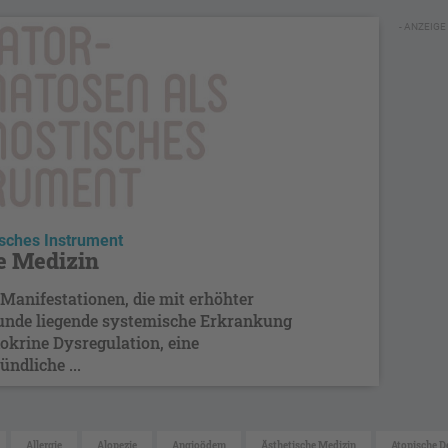
- ANZEIGE 
isches Instrument
e Medizin
Manifestationen, die mit erhöhter
runde liegende systemische Erkrankung
okrine Dysregulation, eine
ndliche ...
Allergie
Alopezie
Angioödem
Ästhetische Medizin
Atopische D