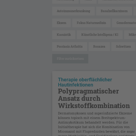
Autoimmunerkrankung
Basalzellkarzinom
Ekzem
Fokus Naturmedizin
Genodermato
Kasuistik
Künstliche Intelligenz / KI
Mikr
Psoriasis Arthritis
Rosazea
Schwitzen
Filter zurücksetzen
Therapie oberflächlicher
Hautinfektionen
Polypragmatischer
Ansatz durch
Wirkstoffkombination
Dermatomykosen und superinfizierte Ekzeme
können topisch mit einem Breitspektrum-
Antimykotikum behandelt werden. Für die
Initialtherapie hat sich die Kombination von
Miconazol mit Flupredniden bewährt, die sogar
gegen Methicillin- und Fusidinsäure-resistente .