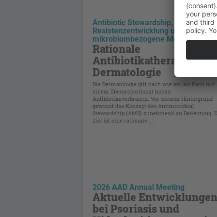
Antibiotic Stewardship,
Resistenzentwicklung und
mikrobiombezogene Mechanismen
Rationale
Antibiotikatherapie in d
Dermatologie
Die Dermatologie gilt nach wie vor als Fach mit
einem überproportional hohen
Antibiotikaverbrauch. Vor diesem Hintergrund
gewinnt das Konzept des Antimicrobial
Stewardship (AMS) zunehmend an Bedeutung. 
Ziel ist eine rationale ...
2026 AAD Annual Meeting
Aktuelle Entwicklunge
bei Psoriasis und