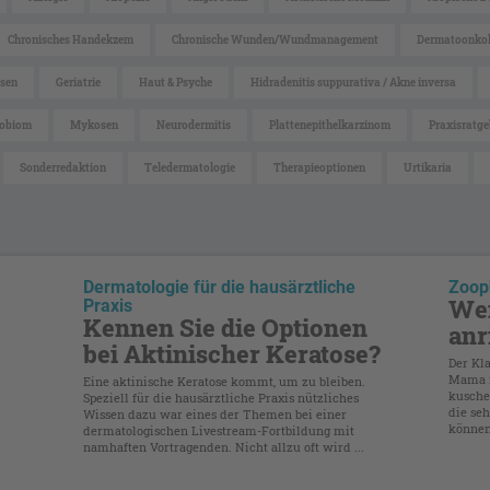
Chronisches Handekzem
Chronische Wunden/Wundmanagement
Dermatoonkol
sen
Geriatrie
Haut & Psyche
Hidradenitis suppurativa / Akne inversa
obiom
Mykosen
Neurodermitis
Plattenepithelkarzinom
Praxisratge
Sonderredaktion
Teledermatologie
Therapieoptionen
Urtikaria
Dermatologie für die hausärztliche
Zoop
Wen
Praxis
Kennen Sie die Optionen
anr
bei Aktinischer Keratose?
Der Kl
Mama m
Eine aktinische Keratose kommt, um zu bleiben.
kusche
Speziell für die hausärztliche Praxis nützliches
die se
Wissen dazu war eines der Themen bei einer
können.
dermatologischen Livestream-Fortbildung mit
namhaften Vortragenden. Nicht allzu oft wird ...
..