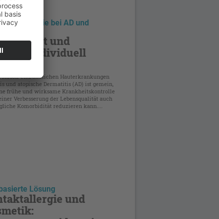
gika-Therapie bei AD und
asis
lgerichtet und
ientenindividuell
andeln
ronisch-entzündlichen Hauterkrankungen
is und atopische Dermatitis (AD) ist gemein,
ine frühe und wirksame Krankheitskontrolle
einer Verbesserung der Lebensqualität auch
gliche Komorbidität reduzieren kann....
basierte Lösung
taktallergie und
metik: