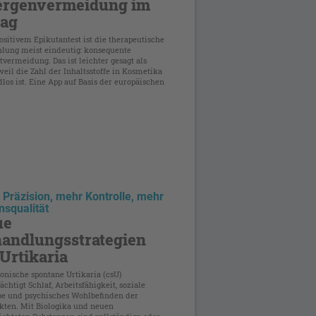
ergenvermeidung im
tag
sitivem Epikutantest ist die therapeutische
lung meist eindeutig: konsequente
vermeidung. Das ist leichter gesagt als
weil die Zahl der Inhaltsstoffe in Kosmetika
dlos ist. Eine App auf Basis der europäischen
Präzision, mehr Kontrolle, mehr
squalität
ue
andlungsstrategien
 Urtikaria
onische spontane Urtikaria (csU)
ächtigt Schlaf, Arbeitsfähigkeit, soziale
be und psychisches Wohlbefinden der
kten. Mit Biologika und neuen