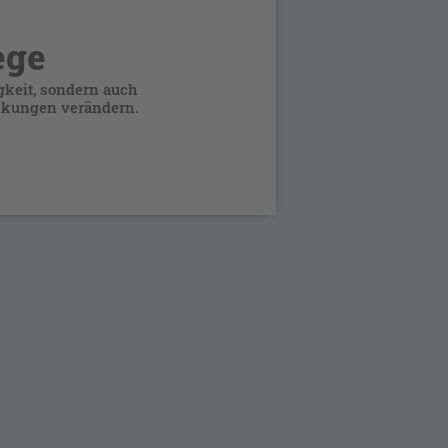
DERMATOLOGIE
ege
keit, sondern auch
Onycho
ankungen verändern.