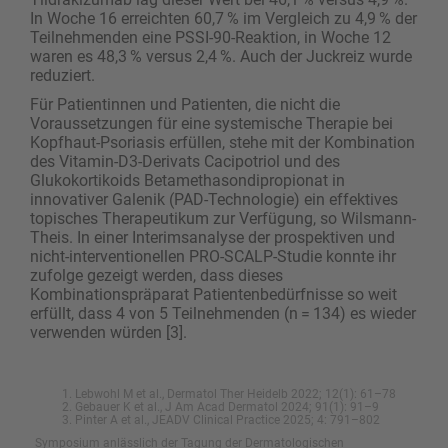
In Woche 16 erreichten 60,7 % im Vergleich zu 4,9 % der
Teilnehmenden eine PSSI-90-Reaktion, in Woche 12
waren es 48,3 % versus 2,4 %. Auch der Juckreiz wurde
reduziert.
Für Patientinnen und Patienten, die nicht die
Voraussetzungen für eine systemische Therapie bei
Kopfhaut-Psoriasis erfüllen, stehe mit der Kombination
des Vitamin-D3-Derivats Cacipotriol und des
Glukokortikoids Betamethasondipropionat in
innovativer Galenik (PAD-Technologie) ein effektives
topisches Therapeutikum zur Verfügung, so Wilsmann-
Theis. In einer Interimsanalyse der prospektiven und
nicht-interventionellen PRO-SCALP-Studie konnte ihr
zufolge gezeigt werden, dass dieses
Kombinationspräparat Patientenbedürfnisse so weit
erfüllt, dass 4 von 5 Teilnehmenden (n = 134) es wieder
verwenden würden [3].
Lebwohl M et al., Dermatol Ther Heidelb 2022; 12(1): 61–78
Gebauer K et al., J Am Acad Dermatol 2024; 91(1): 91–9
Pinter A et al., JEADV Clinical Practice 2025; 4: 791–802
Symposium anlässlich der Tagung der Dermatologischen