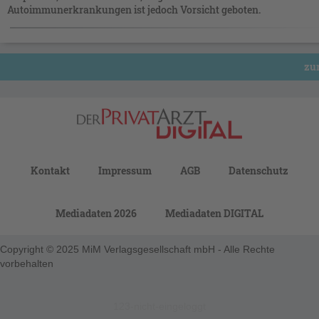
Autoimmunerkrankungen ist jedoch Vorsicht geboten.
zur
Kontakt
Impressum
AGB
Datenschutz
Mediadaten 2026
Mediadaten DIGITAL
Copyright © 2025 MiM Verlagsgesellschaft mbH - Alle Rechte
vorbehalten
123-nicht-eingeloggt