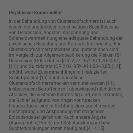
Psychische Komorbidität
In der Behandlung von Clusterkopfschmerz ist auch
wegen der ungünstigen gegenseitigen Beeinflussung
von Depression, Ängsten, Anspannung und
Schmerzwahrnehmung eine adäquate Behandlung der
psychi­schen Belastung und Komorbidität wichtig. Für
Clusterkopfschmerzpatienten und -patientinnen sind
im Vergleich zur Allgemeinbevölkerung die ­Risiken für
Depression (Odds Ration [OR] 2,77; 95%-KI 1,70–4,51;
[11]) und Suizidalität (OR 2,04; 95%-KI 1,08–3,85; [12])
erhöht, wobei Zusammenhänge mit reduzierter
Schlafqualität [13] durch nächtliche
Clusterkopfschmerzattacken vermutet werden [11].
Insbesondere Betroffene mit überwiegend nächt­lichen
Attacken, die weiterhin berufs­tätig sind, oder Erkrankte,
die Schlaf aufgrund von Angst vor Attacken
hinauszögern, sind in Richtung einer zunehmenden
Erschöpfung und Anspannung mit steigender
Episodendauer gefährdet. Auch andere Ängste
(Agoraphobie, Panik) und Substanzkonsum bzw.
Suchterkrankungen treten häufig auf [4,14,15].