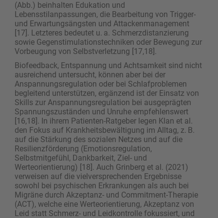
(Abb.) beinhalten Edukation und
Lebensstilanpassungen, die Bearbeitung von Trigger-
und Erwartungsängsten und Attackenmanagement
[17]. Letzteres bedeutet u. a. Schmerzdistanzierung
sowie Gegenstimulationstechniken oder Bewegung zur
Vorbeugung von Selbstverletzung [17,18].
Biofeedback, Entspannung und Achtsamkeit sind nicht
ausreichend untersucht, können aber bei der
Anspannungsregulation oder bei Schlafproblemen
begleitend unterstützen, ergänzend ist der Einsatz von
Skills zur Anspannungsregulation bei ausgeprägten
Spannungszuständen und Unruhe empfehlenswert
[16,18]. In ihrem Patienten-Ratgeber legen Klan et al.
den Fokus auf Krankheitsbewältigung im Alltag, z. B.
auf die Stärkung des sozialen Netzes und auf die
Resilienzförderung (Emotionsregulation,
Selbstmitgefühl, Dankbarkeit, Ziel- und
Werteorientierung) [18]. Auch Grinberg et al. (2021)
verweisen auf die vielversprechenden Ergebnisse
sowohl bei psychischen Erkrankungen als auch bei
Migräne durch Akzeptanz- und Commitment-Therapie
(ACT), welche eine Werteorientierung, Akzeptanz von
Leid statt Schmerz- und Leidkontrolle fokussiert, und