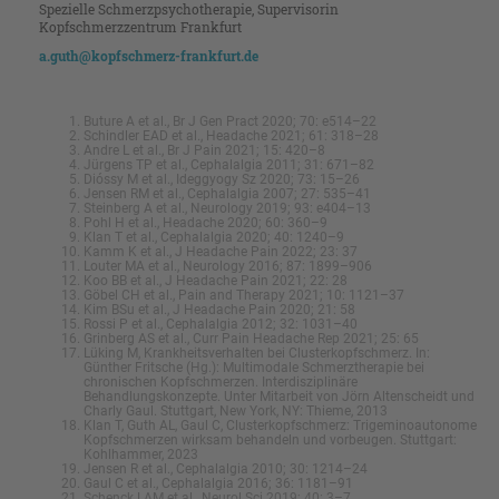
Spezielle Schmerzpsychotherapie, Supervisorin
Kopfschmerzzentrum Frankfurt
a.guth@kopfschmerz-frankfurt.de
Buture A et al., Br J Gen Pract 2020; 70: e514–22
Schindler EAD et al., Headache 2021; 61: 318–28
Andre L et al., Br J Pain 2021; 15: 420–8
Jürgens TP et al., Cephalalgia 2011; 31: 671–82
Dióssy M et al., Ideggyogy Sz 2020; 73: 15–26
Jensen RM et al., Cephalalgia 2007; 27: 535–41
Steinberg A et al., Neurology 2019; 93: e404–13
Pohl H et al., Headache 2020; 60: 360–9
Klan T et al., Cephalalgia 2020; 40: 1240–9
Kamm K et al., J Headache Pain 2022; 23: 37
Louter MA et al., Neurology 2016; 87: 1899–906
Koo BB et al., J Headache Pain 2021; 22: 28
Göbel CH et al., Pain and Therapy 2021; 10: 1121–37
Kim BSu et al., J Headache Pain 2020; 21: 58
Rossi P et al., Cephalalgia 2012; 32: 1031–40
Grinberg AS et al., Curr Pain Headache Rep 2021; 25: 65
Lüking M, Krankheitsverhalten bei Clusterkopfschmerz. In:
Günther Fritsche (Hg.): Multimodale Schmerztherapie bei
chronischen Kopfschmerzen. Interdisziplinäre
Behandlungskonzepte. Unter Mitarbeit von Jörn Altenscheidt und
Charly Gaul. Stuttgart, New York, NY: Thieme, 2013
Klan T, Guth AL, Gaul C, Clusterkopfschmerz: Trigeminoautonome
Kopfschmerzen wirksam behandeln und vorbeugen. Stuttgart:
Kohlhammer, 2023
Jensen R et al., Cephalalgia 2010; 30: 1214–24
Gaul C et al., Cephalalgia 2016; 36: 1181–91
Schenck LAM et al., Neurol Sci 2019; 40: 3–7