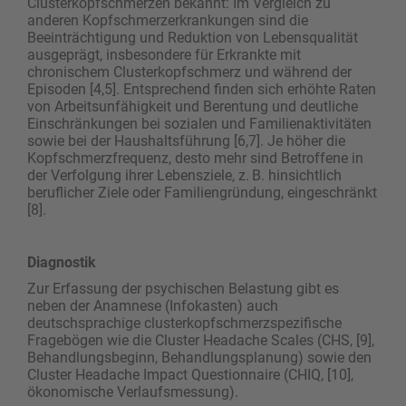
Clusterkopfschmerzen bekannt: Im Vergleich zu
anderen Kopfschmerzerkrankungen sind die
Beeinträchtigung und Reduktion von Lebensqualität
ausgeprägt, insbesondere für Erkrankte mit
chronischem Clusterkopfschmerz und während der
Episoden [4,5]. Entsprechend finden sich erhöhte Raten
von Arbeitsunfähigkeit und Berentung und deutliche
Einschränkungen bei sozialen und Familienaktivitäten
sowie bei der Haushaltsführung [6,7]. Je höher die
Kopfschmerzfrequenz, desto mehr sind Betroffene in
der Verfolgung ihrer Lebensziele, z. B. hinsichtlich
beruflicher Ziele oder Familiengründung, eingeschränkt
[8].
Diagnostik
Zur Erfassung der psychischen Belastung gibt es
neben der Anamnese (Infokasten) auch
deutschsprachige clusterkopfschmerzspezifische
Frage­bögen wie die Cluster Headache Scales (CHS, [9],
Behandlungsbeginn, Behandlungsplanung) sowie den
Cluster Headache Impact Questionnaire (CHIQ, [10],
ökonomische Verlaufsmessung).