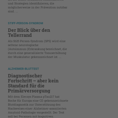
und Strategien identifizieren, die
möglicherweise in der Prävention nutzbar
sind. ...
STIFF-PERSON-SYNDROM
Der Blick über den
Tellerrand
Als Stiff-Person-Syndrom (SPS) wird eine
seltene neurologische
(Autoimmun-)Erkrankung bezeichnet, die
durch eine generalisierte Tonuserhöhung
der Muskulatur gekennzeichnet ist. ...
ALZHEIMER-BLUTTEST
Diagnostischer
Fortschritt – aber kein
Standard für die
Primärversorgung
Mit dem Elecsys Plasma pTau217 hat
Roche für Europa eine CE-gekennzeichnete
Blutdiagnostik zur Unterstützung des
Nachweises einer Alzheimer-assoziierten
Amyloid-Pathologie vorgestellt. Der Test
soll bei Personen mit kognitiven