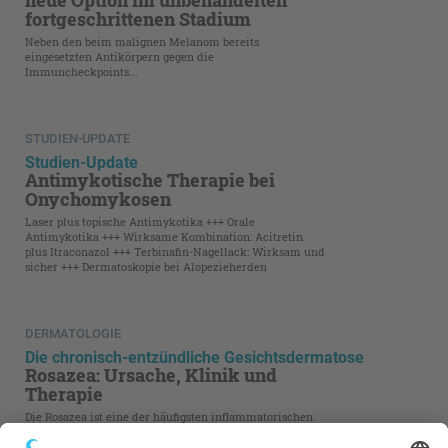
neue Option im unbehandelten
fortgeschrittenen Stadium
Neben den beim malignen Melanom bereits
eingesetzten Antikörpern gegen die
Immuncheckpoints...
STUDIEN-UPDATE
Studien-Update
Antimykotische Therapie bei
Onychomykosen
Laser plus topische Antimykotika +++ Orale
Antimykotika +++ Wirksame Kombination: Acitretin
plus Itraconazol +++ Terbinafin-Nagellack: Wirksam und
sicher +++ Dermatoskopie bei Alopezieherden
DERMATOLOGIE
Die chronisch-entzündliche Gesichtsdermatose
Rosazea: Ursache, Klinik und
Therapie
Die Rosazea ist eine der häufigsten inflammatorischen
Hauterkrankungen in Europa, die bis zu zehn Prozent
der Bevölkerung betrifft. Trotz der hohen Prävalenz ist