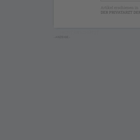
Artikel erschienen in
DER PRIVATARZT DE
NICHT GESCHÜTZT
- ANZEIGE -