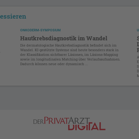
ressieren
ONKODERM-SYMPOSIUM
U
Hautkrebsdiagnostik im Wandel
Die dermatologische Hautkrebsdiagnostik befindet sich im
Wandel. KI-gestützte Systeme sind heute besonders stark in
.
der Klassifikation sichtbarer Läsionen, im Läsions-Mapping
A
sowie im longitudinalen Matching über Verlaufsaufnahmen.
E
Dadurch können neue oder dynamisch ...
S
.
D
M