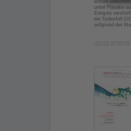
ersten Zwischena
unter Placebo a
Ereignis versto
ein Todesfall (C
aufgrund der St
Luke JJ et al., Pembrolizumab v
Lancet 2022; 399: 1718–1729