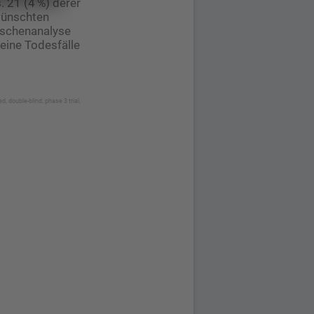
 21 (4 %) derer
wünschten
ischenanalyse
eine Todesfälle
 double-blind, phase 3 trial,