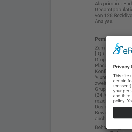
Als primärer End
Gesamtpopulation
von 128 Rezidive
Analyse.
Pembrolizumab s
Zum Zeitpunkt d
[IQR 10,2–18,7]
Gruppe) hatten 5
Placebo ein erst
Konfidenzinterva
% unter Pembrol
zweiten Zwische
Gruppen) war der
(24 %) derer in 
rezidivfreien Üb
Das mediane rez
Bewertungszeitpu
auch die nach Al
Behandlungsbedi