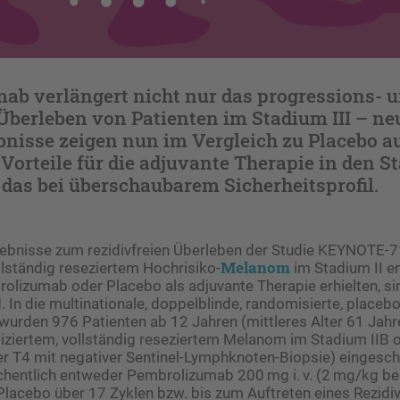
ab verlängert nicht nur das progressions- 
 Überleben von Patienten im Stadium III – ne
bnisse zeigen nun im Vergleich zu Placebo a
 Vorteile für die adjuvante Therapie in den St
 das bei überschaubarem Sicherheitsprofil.
ebnisse zum rezidivfreien Überleben der Studie KEYNOTE-71
Melanom
llständig reseziertem Hochrisiko-
im Stadium II e
rolizumab oder Placebo als adjuvante Therapie erhielten, si
 In die multinationale, doppelblinde, randomisierte, placebo
 wurden 976 Patienten ab 12 Jahren (mittleres Alter 61 Jahr
iziertem, vollständig reseziertem Melanom im Stadium IIB 
 T4 mit negativer Sentinel-Lymph­knoten-Biopsie) eingesch
chentlich entweder Pembrolizumab 200 mg i. v. (2 mg/kg be
Placebo über 17 Zyklen bzw. bis zum Auftreten eines Rezidi