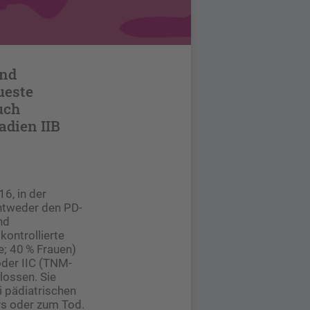
und
ueste
uch
adien IIB
6, in der
ntweder den PD-
nd
kontrollierte
e; 40 % Frauen)
oder IIC (TNM-
lossen. Sie
i pädiatrischen
vs oder zum Tod.