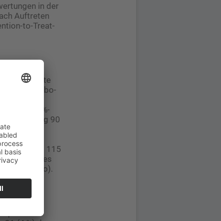
wertungen in der
nach Auftreten
ntion-to-Treat-
t 14,4 Monate
in der Placebo-
derer unter
HR] 0,65 [95%-
erleben betrug 90
6). Bei der
 in beiden
atienten vs. 115
. Die Rate des
7 % (Placebo).
eben ergaben
.
itpunkt der