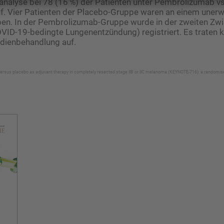
nalyse bei 78 (16 %) der Patienten unter Pembrolizumab vs.
uf. Vier Patienten der Placebo-Gruppe waren an einem uner
rben. In der Pembrolizumab-Gruppe wurde in der zweiten Zw
OVID-19-bedingte Lungenentzündung) registriert. Es traten k
udienbehandlung auf.
ersus placebo as adjuvant therapy in completely resected stage IIB or IIC melanoma (KEYNOTE-716): a randomised,