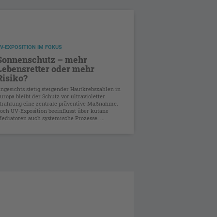
V-EXPOSITION IM FOKUS
Sonnenschutz – mehr
Lebensretter oder mehr
Risiko?
ngesichts stetig steigender Hautkrebszahlen in
uropa bleibt der Schutz vor ultravioletter
trahlung eine zentrale präventive Maßnahme.
och UV-Exposition beeinflusst über kutane
ediatoren auch systemische Prozesse. ...