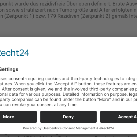
punkt wurde das ­rezidivfreie Überleben definiert. Erste Aus
 sowie stratifiziert nach ­Tumorgröße und Alter erfolgten 
n (Zeitpunkt 1) bzw. 179 Rezidiven (Zeitpunkt 2) gemäß Inte
ignifikant überlegen
er ersten Zwischenanalyse (mediane Nachbeobachtungszei
 in der Pembrolizumab-Gruppe und 14,3 Monate [10,1–18,7] 
4 (11 %) der Patienten unter Pembrolizumab und 82 (17 %) 
es Krankheitsrezidiv oder waren verstorben (Hazard Ratio [
ll [KI] 0,46–0,92]; p = 0,0066). Das rezidivfreie 1-Jahres-Üb
izumab (95%-KI 87–93) vs. 83 % unter Placebo (95%-KI 79–8
nanalyse (mediane Nachbeobachtungszeit von 20,9 Monaten
 primäre Endpunkt in der Verum-Gruppe bei 72 (15 %) der P
der Placebo-Gruppe eingetreten (HR 0,61 [95%-KI 0,45–0,82])
erlebens über 18 Monate betrug 86 % (Pembrolizumab) vs. 7
idivfreie Überleben wurde in beiden Gruppen zu keinem
nkt erreicht. Ähnliche Ergebnisse zum rezidivfreien Überl
ter oder Tumorkategorie stratifizierten Subgruppenanalysen
ngte unerwünschte Ereignisse der Grade 3–4 traten zum Ze