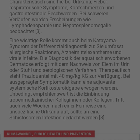
Charakteristisch sind hierbei Urtikaria, Fieber,
respiratorische Symptome, Kopfschmerzen und
gastrointestinale Beschwerden. Bei schweren
Verläufen wurden Erscheinungen wie
Lymphadenopathie und Hepatosplenomegalie
beobachtet [3].
Eine wichtige Rolle kommt auch beim Katayama-
Syndrom der Differenzialdiagnostik zu: Sie umfasst
allergische Reaktionen, Arzneimittelexantheme und
virale Infekte. Die Diagnostik der aquatisch erworbenen
Dermatose erfolgt mit dem Nachweis von Eiern im Urin
oder Stuhl und serologischen Verfahren. Therapeutisch
steht Praziquantel mit 40 mg/kg KG zur Verfügung. Bei
ausgeprägter Symptomatik kann eine adjuvante
systemische Kortikosteroidgabe erwogen werden.
Unbedingt empfehlenswert ist die Einbindung
tropenmedizinischer Kol­leg­innen oder Kollegen. Tritt
auch viele Wochen nach einer Fernreise eine
unspezifische Urtikaria auf, sollte an eine
Schistosomen-Infektion gedacht werden [3].