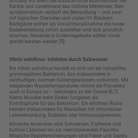
umfasst vor allem die brasilianische Atlantikküste, die
Karibik und zunehmend das östliche Mittelmeer. Rein
symptomatisch verläuft die Behandlung – und zwar
mit topischen Steroiden und oralen H1-Blockern.
Badegäste sollten als Vorsichtsmaßnahme die nasse
Badebekleidung sofort ausziehen und sich gründlich
duschen. Reisende in Endemiegebiete sollten vorab
gezielt beraten werden [5].
Vibrio vulnificus: Infektion durch Salzwasser
Bei
Vibrio vulnificus
handelt es sich um ein halophiles,
gramnegatives Bakterium, das insbesondere in
salzhaltigen, warmen Küstengewässern vorkommt. Mit
steigenden Wassertemperaturen nimmt die Prävalenz
auch in Europa zu – besonders an der Ostsee [6,7].
Kleine Wunden beim Baden fungieren als
Eintrittspforte für das Bakterium. Ein erhöhtes Risiko
besteht insbesondere für Menschen mit chronischer
Lebererkrankung, Diabetes oder Immunsuppression.
Klinische Anzeichen sind Schmerzen, Erytheme und
bullöse Läsionen bis zur nekrotisierenden Fasziitis.
Mögliche Begleiterscheinungen sind Fieber und ­Sepsis