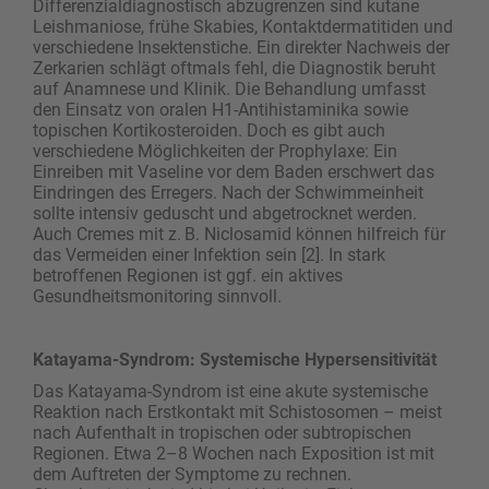
Differenzialdiagnostisch abzugrenzen sind kutane
Leishmaniose, frühe Skabies, Kontaktdermatitiden und
verschiedene Insektenstiche. Ein direkter Nachweis der
Zerkarien schlägt oftmals fehl, die Diagnostik beruht
auf Anamnese und Klinik. Die Behandlung umfasst
den Einsatz von oralen H1-Antihistaminika sowie
topischen Kortikosteroiden. Doch es gibt auch
verschiedene Möglichkeiten der Prophylaxe: Ein
Einreiben mit Vaseline vor dem Baden erschwert das
Eindringen des Erregers. Nach der Schwimmeinheit
sollte intensiv geduscht und abgetrocknet werden.
Auch Cremes mit z. B. Niclosamid können hilfreich für
das Vermeiden einer Infektion sein [2]. In stark
betroffenen Regionen ist ggf. ein aktives
Gesundheitsmonitoring sinnvoll.
Katayama-Syndrom: Systemische Hypersensitivität
Das Katayama-Syndrom ist eine akute systemische
Reaktion nach Erstkontakt mit Schistosomen – meist
nach Aufenthalt in tropischen oder subtropischen
Regionen. Etwa 2–8 Wochen nach Exposition ist mit
dem Auftreten der Symptome zu rechnen.