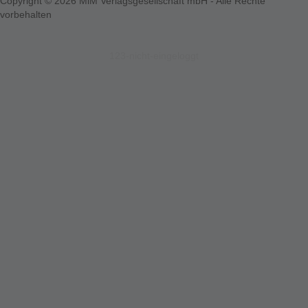
Copyright © 2026 MiM Verlagsgesellschaft mbH - Alle Rechte
vorbehalten
123-nicht-eingeloggt