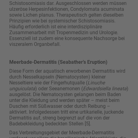
Schistosomiasis dar. Ausgeschlossen werden müssen
ulzeröse Herpesinfektionen, Condylomata acuminata
sowie Lichen planus. Therapeutisch gelten dieselben
Prinzipien wie bei systemischer Schistosomiasis.
Häufig erforderlich ist eine interdisziplinäre
Zusammenarbeit mit Tropenmedizin und Urologie.
Essenziell ist zudem eine konsequente Nachsorge bei
viszeralem Organbefall.
Meerbade-Dermatitis (Seabather’s Eruption)
Diese Form der aquatisch erworbenen Dermatitis wird
durch Nesselkapseln (Nematocysten) kleiner
Nesseltiere wie der Fingerhutqualle (
Linuche
unguiculata
) oder Seeanemonen (
Edwardsiella lineata
)
ausgelöst. Die Nematocysten gelangen beim Baden
unter die Kleidung und werden später – meist beim
Duschen mit Süßwasser oder durch Reibung –
aktiviert. Infolgedessen tritt eine urtikarielle, juckende
Dermatitis auf, streng begrenzt auf die von der
Badebekleidung bedeckten Stellen [5].
Das Verbreitungsgebiet der Meerbade-Dermatitis