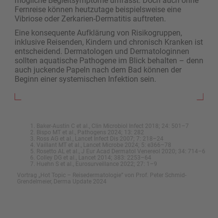
mögliche Begleitsymptome umfasst. Doch auch ohne
Fernreise können heutzutage beispielsweise eine
Vibriose oder Zerkarien-Dermatitis auftreten.
Eine konsequente Aufklärung von Risikogruppen,
inklusive Reisenden, Kindern und chronisch Kranken ist
entscheidend. Dermatologen und Dermatologinnen
sollten aquatische Pathogene im Blick behalten – denn
auch juckende Papeln nach dem Bad können der
Beginn einer systemischen Infektion sein.
Baker-Austin C et al., Clin Microbiol Infect 2018; 24: 501–7
Bispo MT et al., Pathogens 2024; 13: 282
Ross AG et al., Lancet Infect Dis 2007; 7: 218–24
Vaillant MT et al., Lancet Microbe 2024; 5: e366–78
Rosetto AL et al., J Eur Acad Dermatol Venereol 2020; 34: 714–6
Colley DG et al., Lancet 2014; 383: 2253–64
Huehn S et al., Eurosurveillance 2022; 27: 1–9
Vortrag „Hot Topic – Reisedermatologie” von Prof. Peter Schmid-
Grendelmeier, Derma Update 2024