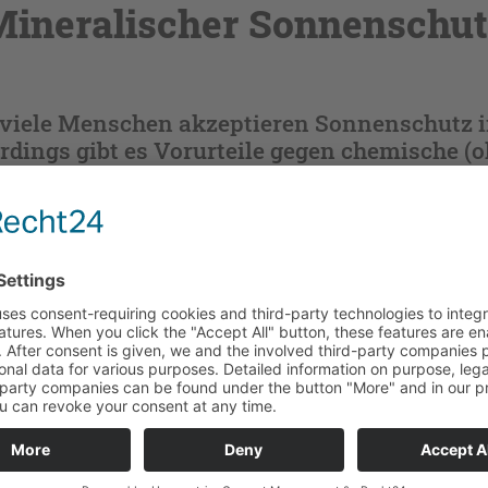
ineralischer Sonnenschu
iele Menschen akzeptieren Sonnenschutz 
rdings gibt es Vorurteile gegen chemische (o
asser oder Öl) Sonnenschutzfilter.
 sich jetzt mit Ihrem DocCheck-Daten ein.
halten. Bitte authentifizieren Sie sich mittels DocCheck.