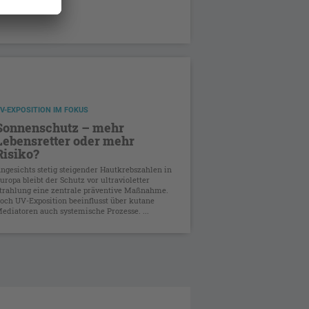
V-EXPOSITION IM FOKUS
Sonnenschutz – mehr
Lebensretter oder mehr
Risiko?
ngesichts stetig steigender Hautkrebszahlen in
uropa bleibt der Schutz vor ultravioletter
trahlung eine zentrale präventive Maßnahme.
och UV-Exposition beeinflusst über kutane
ediatoren auch systemische Prozesse. ...