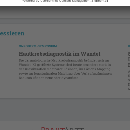
ressieren
ONKODERM-SYMPOSIUM
U
Hautkrebsdiagnostik im Wandel
Die dermatologische Hautkrebsdiagnostik befindet sich im
Wandel. KI-gestützte Systeme sind heute besonders stark in
.
der Klassifikation sichtbarer Läsionen, im Läsions-Mapping
A
sowie im longitudinalen Matching über Verlaufsaufnahmen.
E
Dadurch können neue oder dynamisch ...
S
.
D
M