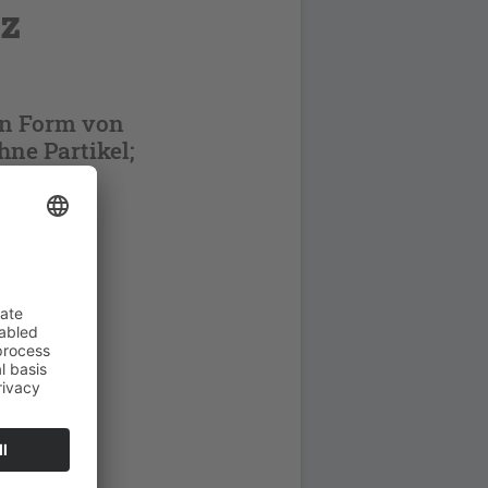
tz
in Form von
hne Partikel;