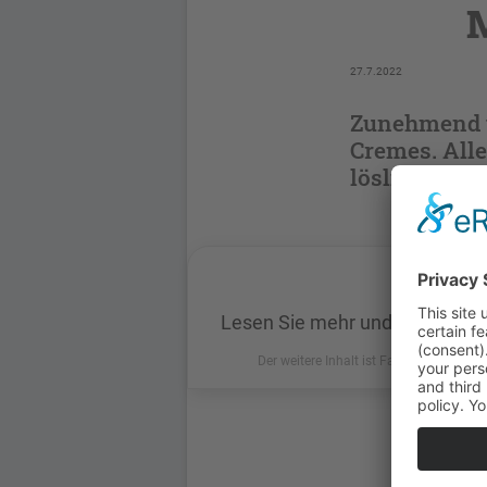
M
27.7.2022
Zunehmend v
Cremes. Alle
löslich in W
Lesen Sie mehr und loggen Sie
Der weitere Inhalt ist Fachkreisen vorbe