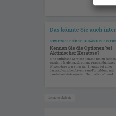
GESCHÜTZT
Das könnte Sie auch inte
DERMATOLOGIE FÜR DIE HAUSÄRZTLICHE PRAXIS
Kennen Sie die Optionen bei
Aktinischer Keratose?
Eine aktinische Keratose kommt, um zu bleiben
Speziell für die hausärztliche Praxis nützliches
Wissen dazu war eines der Themen bei einer
dermatologischen Livestream-Fortbildung mit
namhaften Vortragenden. Nicht allzu oft wird ..
Dermatoonkologie