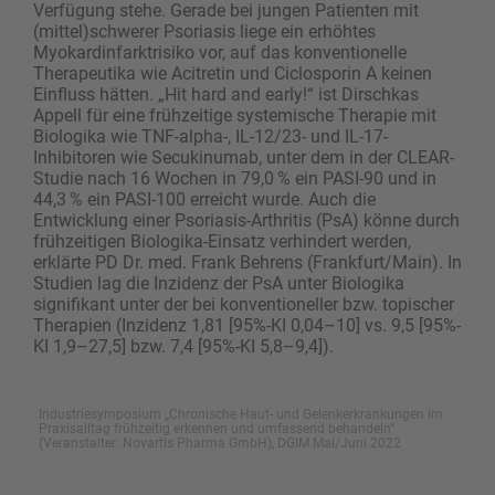
Verfügung stehe. Gerade bei jungen Patienten mit
(mittel)­schwerer Psoriasis liege ein erhöhtes
Myokardinfarktrisiko vor, auf das konventionelle
Therapeutika wie Acitretin und Ciclosporin A keinen
Einfluss hätten. „Hit hard and early!“ ist Dirschkas
Appell für eine frühzeitige systemische Therapie mit
Biologika wie TNF-alpha-, IL-12/23- und IL-17-
Inhibitoren wie ­Secukinumab, unter dem in der CLEAR-
Studie nach 16 Wochen in 79,0 % ein PASI-90 und in
44,3 % ein PASI-100 erreicht wurde. Auch die
Entwicklung einer Psoriasis-Arthritis (PsA) könne durch
frühzeitigen Biologika-Einsatz verhindert werden,
erklärte PD Dr. med. Frank Behrens (Frankfurt/Main). In
Studien lag die Inzidenz der PsA unter Biologika
signifikant unter der bei konventioneller bzw. topischer
Therapien (Inzidenz 1,81 [95%-KI 0,04–10] vs. 9,5 [95%-
KI 1,9–27,5] bzw. 7,4 [95%-KI 5,8–9,4]).
Industriesymposium „Chronische Haut- und Gelenkerkrankungen im
Praxisalltag frühzeitig erkennen und umfassend behandeln“
(Veranstalter: Novartis Pharma GmbH), DGIM Mai/Juni 2022