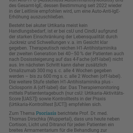
des Gesamt-IgE, dessen Bestimmung seit 2022 wieder
in der Leitlinie empfohlen wird, um eine Auto-Anti-IgE-
Erhöhung auszuschließen.
Besteht bei akuter Urtikaria meist kein
Handlungsbedarf, ist er bei csU und CindU aufgrund
der starken Einschränkung der Lebensqualität durch
Juckreiz und Schwellungen v. a. im Gesicht klar
gegeben. Therapeutisch reichen H1-Antihistaminika
der zweiten Generation bei 40–50 % der Patienten auch
nach Dosissteigerung auf das 4-Fache (off-label) nicht
aus. Im nächsten Schritt kann daher zusätzlich
Omalizumab 300 mg s. c. alle 4 Wochen gegeben
werden – bis zu 600 mg s. c. alle 2 Wochen (off-label).
Die ­weitere Stufe stellen H1-Antihistaminika plus ­
Ciclosporin A (off-label) dar. Das Therapiemonitoring
mittels Patiententagebuch (nur csU: Urtikaria-Aktivitäts-
Score [UAS7]) sowie Kontrolltests in der Praxis
(Urtikaria-Kontrolltest [UCT]) empfehlen sich.
Psoriasis
Zum Thema
berichtete Prof. Dr. med.
Thomas Dirschka (Wuppertal), dass uns heute neben
Cortison, Licht und Ditranol für jeden Patienten ein
breites Armamentarium für die Behandlung zur