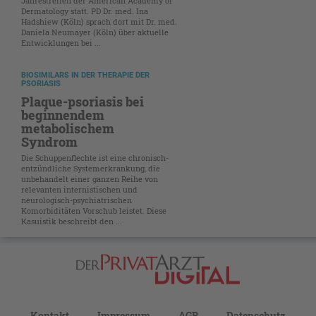
Jahrestreffen der American Academy of
Dermatology statt. PD Dr. med. Ina
Hadshiew (Köln) sprach dort mit Dr. med.
Daniela Neumayer (Köln) über aktuelle
Entwicklungen bei ...
BIOSIMILARS IN DER THERAPIE DER
PSORIASIS
Plaque-psoriasis bei
beginnendem
metabolischem
Syndrom
Die Schuppenflechte ist eine chronisch-
entzündliche Systemerkrankung, die
unbehandelt einer ganzen Reihe von
relevanten internistischen und
neurologisch-psychiatrischen
Komorbiditäten Vorschub leistet. Diese
Kasuistik beschreibt den ...
Kontakt
Impressum
AGB
Datenschutz