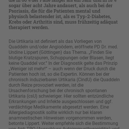
sogar über acht Jahre andauert, als auch bei der
Psoriasis, die für die Patienten mental und
physisch belastender ist, als es Typ-2-Diabetes,
Krebs oder Arthritis sind, muss frühzeitig adäquat
therapiert werden.
Die Urtikaria ist definiert als das Vorliegen von
Quaddeln und/oder Angioödem, eröffnete PD Dr. med.
Undine Lippert (Göttingen) das Thema. „Finden Sie
blutige Kratzspuren, Schuppungen oder Blasen, liegt
keine Quaddel vor.“ In der Diagnostik gelte das Prinzip
„Weniger ist mehr!“ – auch wenn der Druck durch die
Patienten hoch ist, so die Expertin. Können bei der
chronisch induzierbaren Urtikaria (CindU) die Quaddeln
durch Reize provoziert werden, ist die
Ursachenforschung bei der chronisch spontanen
Urtikaria (csU) schwieriger. Hier sollten entzündliche
Erkrankungen und Infekte ausgeschlossen und ggf.
verdächtige Medikamente abgesetzt werden. Eine
Allergiediagnostik sollte wirklich nur bei klaren
anamnestischen Hinweisen vorgenommen werden,
betonte Lippert. Weiter empfehle sich die Bestimmung
von Anti-TPO (Ausschluss Autoimmunthyreoiditis) und