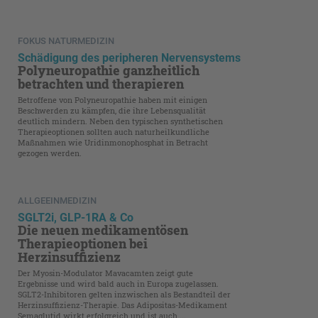
FOKUS NATURMEDIZIN
Schädigung des peripheren Nervensystems
Polyneuropathie ganzheitlich
betrachten und therapieren
Betroffene von Polyneuropathie haben mit einigen
Beschwerden zu kämpfen, die ihre Lebensqualität
deutlich mindern. Neben den typischen synthetischen
Therapieoptionen sollten auch naturheilkundliche
Maßnahmen wie Uridinmonophosphat in Betracht
gezogen werden.
ALLGEEINMEDIZIN
SGLT2i, GLP-1RA & Co
Die neuen medikamentösen
Therapieoptionen bei
Herzinsuffizienz
Der Myosin-Modulator Mavacamten zeigt gute
Ergebnisse und wird bald auch in Europa zugelassen.
SGLT2-Inhibitoren gelten inzwischen als Bestandteil der
Herzinsuffizienz-Therapie. Das Adipositas-Medikament
Semaglutid wirkt erfolgreich und ist auch ...