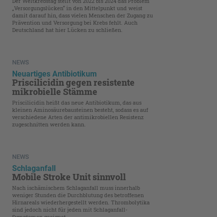
Der Weltkrebstag stellt von 2022 bis 2024 das Problem
„Versorgungslücken“ in den Mittelpunkt und weist
damit darauf hin, dass vielen Menschen der Zugang zu
Prävention und Versorgung bei Krebs fehlt. Auch
Deutschland hat hier Lücken zu schließen.
NEWS
Neuartiges Antibiotikum
Priscilicidin gegen resistente
mikrobielle Stämme
Priscilicidin heißt das neue Antibiotikum, das aus
kleinen Aminosäurebausteinen besteht, sodass es auf
verschiedene Arten der antimikrobiellen Resistenz
zugeschnitten werden kann.
NEWS
Schlaganfall
Mobile Stroke Unit sinnvoll
Nach ischämischem Schlaganfall muss innerhalb
weniger Stunden die Durchblutung des betroffenen
Hirnareals wiederhergestellt werden. Thrombolytika
sind jedoch nicht für jeden mit Schlaganfall-
Symptomen geeignet.