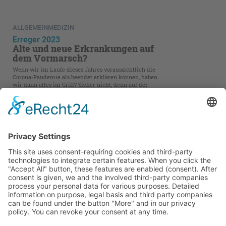
ALLGEMEINMEDIZIN
Erreger 2023
Alte und neue Erkrankungen auf
dem Vormarsch?
Wenn wir im Laufe dieses Jahres voraussichtlich die
Corona-Pandemie als beendet erklären können, haben
wir dann alles im Griff? Sicher nicht, denn auf der
ganzen Welt brechen alte und neue Infektionsherde aus,
die sich durch globalen Waren- und Geschäftsverkehr
sowie Urlaubsreisen überallhin ausbreiten können.
Kontakt
Impressum
AGB
Datenschutz