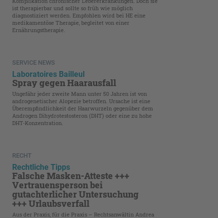
Komplikation chronischer Lebererkrankungen. Doch sie
ist therapierbar und sollte so früh wie möglich
diagnostiziert werden. Empfohlen wird bei HE eine
medikamentöse Therapie, begleitet von einer
Ernährungstherapie.
SERVICE NEWS
Laboratoires Bailleul
Spray gegen Haarausfall
Ungefähr jeder zweite Mann unter 50 Jahren ist von
androgenetischer Alopezie betroffen. Ursache ist eine
Überempfindlichkeit der Haarwurzeln gegenüber dem
Androgen Dihydrotestosteron (DHT) oder eine zu hohe
DHT-Konzentration.
RECHT
Rechtliche Tipps
Falsche Masken-Atteste +++
Vertrauensperson bei
gutachterlicher Untersuchung
+++ Urlaubsverfall
Aus der Praxis, für die Praxis – Rechtsanwältin Andrea