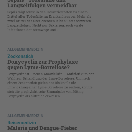
Langzeitfolgen vermeidbar
Sepsis trägt selbst in den Industriestaaten zu einem
Drittel aller Todesfälle im Krankenhaus bei. Mehr als
zwei Drittel der Überlebenden leiden unter schweren
Langzeitfolgen. Nicht nur Bakterien, auch virale
Infektionen der Atemwege und ...
ALLGEMEINMEDIZIN
Zeckenstich
Doxycyclin zur Prophylaxe
gegen Lyme-Borreliose?
Doxycyclin ist – neben Amoxicillin – Antibiotikum der
Wahl zur Behandlung der Lyme-Borreliose. Um nach
einem Zeckenstich gleich das Risiko für die
Entwicklung einer Lyme-Borreliose zu senken, könnte
sich die prophylaktische Einmalgabe von 200 mg
Doxycyclin als hilfreich erweisen.
ALLGEMEINMEDIZIN
Reisemedizin
Malaria und Dengue-Fieber