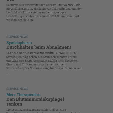
Coenzym Q10 unterstützt den Energie-Stoffwechsel. Die
Bioverfügbarkeit ist abhängig von Trägerlipiden und der
Löslichkeit. Ein spezielles und einzigartiges
Herstellungsverfahren vermischt Q10-Rohmaterial mit
verschiedenen Ölen.
SERVICE NEWS
Symbiopharm
Durchhalten beim Abnehmen!
Das neue Nahrungsergänzungsmittel SYMBIO®LIFE ­
Satylia® enthält neben den Spurenelementen Chrom
und Zink den Bakterienstamm Hafnia alvei HA4597®.
Chrom und Zink unterstützen einen aktiven
Stoffwechsel, der­ ­Voraussetzung für das Verbrennen von
...
SERVICE NEWS
Merz Therapeutics
Den Blutammoniakspiegel
senken
Die hepatische Enzephalopathie (HE) ist eine