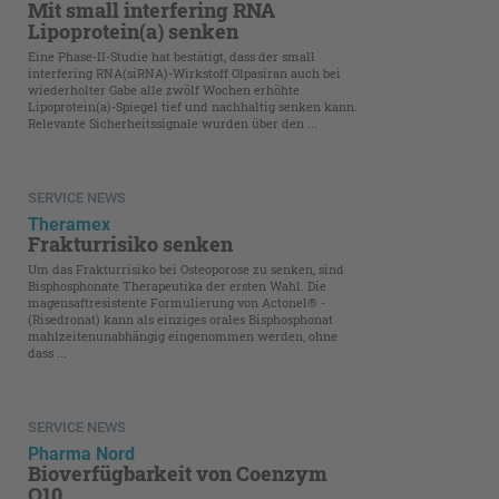
Mit small interfering RNA
Lipoprotein(a) senken
Eine Phase-II-Studie hat bestätigt, dass der small
interfering RNA(siRNA)-Wirkstoff Olpasiran auch bei
wiederholter Gabe alle zwölf Wochen erhöhte
Lipoprotein(a)-Spiegel tief und nachhaltig senken kann.
Relevante Sicherheitssignale wurden über den ...
SERVICE NEWS
Theramex
Frakturrisiko senken
Um das Frakturrisiko bei Osteoporose zu senken, sind
Bisphosphonate Therapeutika der ersten Wahl. Die
magensaftresistente Formulierung von Actonel® ­
(Risedronat) kann als einziges orales Bisphosphonat
mahlzeitenunabhängig eingenommen werden, ohne
dass ...
SERVICE NEWS
Pharma Nord
Bioverfügbarkeit von Coenzym
Q10