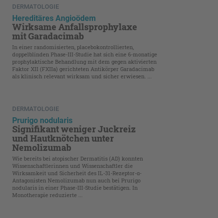
DERMATOLOGIE
Hereditäres Angioödem
Wirksame Anfallsprophylaxe
mit Garadacimab
In einer randomisierten, placebokontrollierten,
doppelblinden Phase-III-Studie hat sich eine 6-monatige
prophylaktische Behandlung mit dem gegen aktivierten
Faktor XII (FXIIa) gerichteten Antikörper Garadacimab
als klinisch relevant wirksam und sicher erwiesen. ...
DERMATOLOGIE
Prurigo nodularis
Signifikant weniger Juckreiz
und Hautknötchen unter
Nemolizumab
Wie bereits bei atopischer Dermatitis (AD) konnten
Wissenschaftlerinnen und Wissenschaftler die
Wirksamkeit und Sicherheit des IL-31-Rezeptor-α-
Antagonisten Nemolizumab nun auch bei Prurigo
nodularis in einer Phase-III-Studie bestätigen. In
Monotherapie reduzierte ...