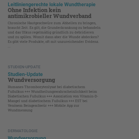
Leitliniengerechte lokale Wundtherapie
Ohne Infektion kein
antimikrobieller Wundverband
Chronische Hautgeschwüre zum Abheilen zu bringen,
braucht Zeit. Es gilt, die Grunderkrankung zu behandeln
und das Ulkus regelmäßig gründlich zu debridieren
und zu spülen. Womit dann aber die Wunde abdecken?
Es gibt viele Produkte, oft mit unzureichender Evidenz.
...
STUDIEN-UPDATE
Studien-Update
Wundversorgung
Humanes Thrombozytenlysat bei diabetischem
Fußulkus +++ Wundheilungswahrscheinlichkeit beim
Diabetischen Fußulkus +++ Assoziation von Vitamin-D-
Mangel und diabetischem Fußulkus +++ EST bei
Venösem Beingeschwür +++ Mobile App zur
Wundmessung
DERMATOLOGIE
Wundversorgung