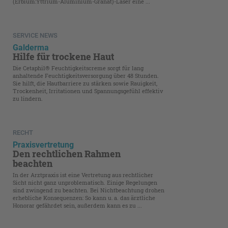
(Erbium:Yttrium-Aluminium-Granat)-Laser eine ...
SERVICE NEWS
Galderma
Hilfe für trockene Haut
Die Cetaphil® Feuchtigkeitscreme sorgt für lang
anhaltende Feuchtigkeitsversorgung über 48 Stunden.
Sie hilft, die Hautbarriere zu stärken sowie Rauigkeit,
Trockenheit, Irritationen und Spannungsgefühl ­effektiv
zu lindern.
RECHT
Praxisvertretung
Den rechtlichen Rahmen
beachten
In der Arztpraxis ist eine Vertretung aus rechtlicher
Sicht nicht ganz unproblematisch. Einige Regelungen
sind zwingend zu beachten. Bei Nichtbeachtung drohen
erhebliche Konsequenzen: So kann u. a. das ärztliche
Honorar gefährdet sein, außerdem kann es zu ...