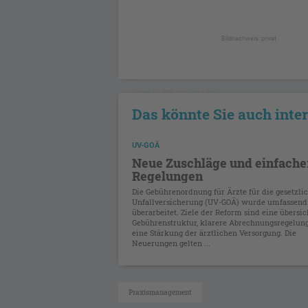
Bildnachweis: privat
NICHT GESCHÜTZT
Das könnte Sie auch inte
UV-GOÄ
Neue Zuschläge und einfache
Regelungen
Die Gebührenordnung für Ärzte für die gesetzli
Unfallversicherung (UV-GOÄ) wurde umfassend
überarbeitet. Ziele der Reform sind eine übersic
Gebührenstruktur, klarere Abrechnungsregelun
eine Stärkung der ärztlichen Versorgung. Die
Neuerungen gelten ...
Praxismanagement