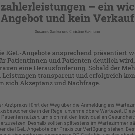
tzahlerleistungen – ein wic
Angebot und kein Verkauf
Susanne Sanker und Christine Eckmann
wie IGeL-Angebote ansprechend präsentiert 
ür Patientinnen und Patienten deutlich wird, 
praxen eine Herausforderung. Sobald der Meh
n Leistungen transparent und erfolgreich k
rn sich Akzeptanz und Nachfrage.
r Arztpraxis führt der Weg über die Anmeldung ins Wartezi
axisbesucher die in der Regel unvermeidbare Wartezeit. Die
 Patienten nutzen, um sich mit den Individuellen Gesundheit
derzusetzen. Deshalb sollten spätestens im Wartezimmer s
er die IGeL-Angebote der Praxis zur Verfügung stehen. Bes
n gut einsichtbaren, scannbaren QR-Code hin, um das ohnehi