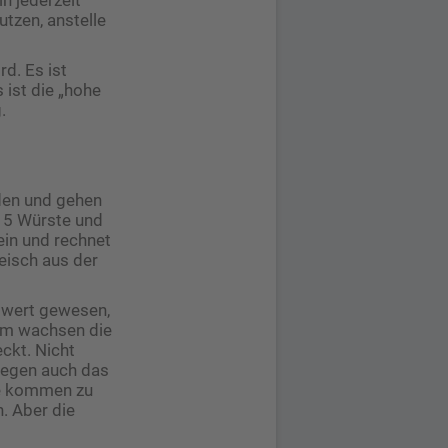
utzen, anstelle
rd. Es ist
 ist die „hohe
.
aden und gehen
 15 Würste und
ein und rechnet
leisch aus der
 wert gewesen,
dem wachsen die
ckt. Nicht
swegen auch das
Sie kommen zu
. Aber die