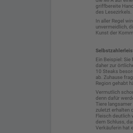
griffbereite Hand
des Lesezirkels.
In aller Regel wi
unvermeidlich, di
Kunst der Kommu
Selbstzahlerlei
Ein Beispiel: Si
daher zur örtlic
10 Steaks besorg
ab. Zuhause frage
Region gehabt hä
Vermutlich schon
denn dafür werd
Tiere langsamer 
zuletzt erhalten
Fleisch deutlich
dem Schluss, das
Verkäuferin hat 