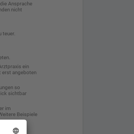
m die Ansprache
nden nicht
 teuer.
eten.
Arztpraxis ein
ht erst angeboten
tungen so
ick sichtbar
er im
Weitere Beispiele