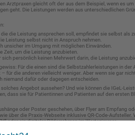
 den Arztpraxen gleicht oft der aus dem Beispiel, wenn es u
gen geht. Die Leistungen werden aus unterschiedlichen Grü
n:
 die die Leistung ansprechen soll, empfindet sie selbst als zu
ie Leistung selbst nicht in Anspruch nehmen.
sich unsicher im Umgang mit möglichen Einwänden.
ne Zeit, um die Leistung anzubieten.
ür sich persönlich keinen Mehrwert darin, die Leistung anzubi
gewiss: Für die einen sind die Selbstzahlerleistungen in der 
– für die anderen vielleicht weniger. Aber wenn sie gar nic
ch niemand dafür oder dagegen entscheiden.
n solches Angebot aussehen? Und wie können die IGeL-Leis
en, dass sie für Patientinnen und Patienten auf den ersten Bl
ushänge oder Poster geschehen, über Flyer am Empfang od
e über die Praxis-Webseite inklusive QR-Code-Aufsteller. 
-TV“ oder ein digitaler Bilderrahmen im Wartezimmer.