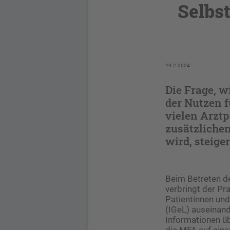
Selbs
29.2.2024
Die Frage, 
der Nutzen f
vielen Arzt
zusätzliche
wird, steige
Beim Betreten de
verbringt der Pr
Patientinnen und
(IGeL) auseinan
Informationen üb
die MFA auf eine