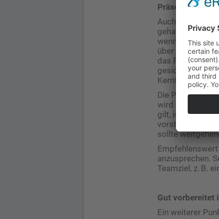
Präsentation de
Auch die Patien
gehalten werden.
wenn sich die Pa
über die bereits
das Praxisperson
gesichert sein, d
Kernfragen und 
Die Patientin od
wird sie oder er
gilt, ist die Ar
vorstellen und m
sollte weitgehe
Empfehlenswert s
anzusprechen. S
Teamziel, z. B. e
Gut vorbereitet
Ein weiterer Pu