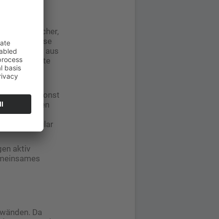
e möglich
tlich einfacher,
möglicherweise
sie von sich aus
en Fall sollte
ren und die
g bringt – sonst
 zu überwinden
e Leistungen
. Fachvokabular
en aktiv
gemeinsames
nwänden. Da