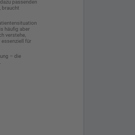
e dazu passenden
, braucht
atientensituation
is häufig aber
ch verstehe,
essenziell für
tung – die
.