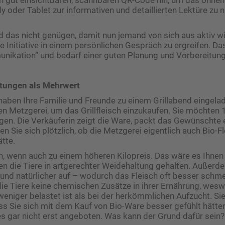
y oder Tablet zur informativen und detaillierten Lektüre zu n
rd das nicht genügen, damit nun jemand von sich aus aktiv wi
e Initiative in einem persönlichen Gespräch zu ergreifen. Das
nikation“ und bedarf einer guten Planung und Vorbereitung
stungen als Mehrwert
e haben Ihre Familie und Freunde zu einem Grillabend eingel
hen Metzgerei, um das Grillfleisch einzukaufen. Sie möchten
en. Die Verkäuferin zeigt die Ware, packt das Gewünschte 
n Sie sich plötzlich, ob die Metzgerei eigentlich auch Bio-F
tte.
, wenn auch zu einem höheren Kilopreis. Das wäre es Ihnen
en die Tiere in artgerechter Weidehaltung gehalten. Außer
und natürlicher auf – wodurch das Fleisch oft besser schme
 die Tiere keine chemischen Zusätze in ihrer Ernährung, we
 weniger belastet ist als bei der herkömmlichen Aufzucht. 
s Sie sich mit dem Kauf von Bio-Ware besser gefühlt hätten
es gar nicht erst angeboten. Was kann der Grund dafür sein?