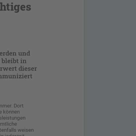
htiges
werden und
bleibt in
rwert dieser
ommuniziert
mmer. Dort
se können
sleistungen
ämtliche
tenfalls weisen
n jederzeit