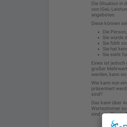
Die Situation in
von IGeL-Leistun
angeboten.
Diese können sei
Die Person,
Sie würde d
Sie fühlt 
Sie hat kei
Sie sieht f
Eines ist jedoch 
großer Mehrwert 
werden, kann si
Wie kann nun ei
präsentiert werd
sind?
Das kann über A
Wartezimmer sowi
sind ein „Praxis