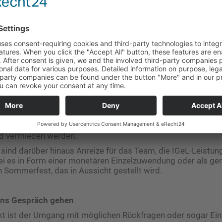
r IGeL-Angebote
tenansprache muss für das Praxisteam so unkompliziert wi
 So ist beispielsweise die Ansprache des IGeL-Angebots deu
tientinnen und Patienten bereits vorab informiert haben – 
 genannten Optionen der Präsentation. Bestenfalls sprechen 
al auf eine der angebotenen Selbstzahlerleistungen an. Für d
ass alle MFA in der Lage sind, über die Leistung zu informie
Einwände des Fragenden zu beantworten.
er der Patient muss verstehen, welchen Nutzen diese Leistun
 diese nicht in Anspruch nehmen. Eine weitere Hürde, die es
t der Kommunikation. MFA sollten freundlich, aber beratend di
it Wörtern, die von medizinischen Laien verstanden werden
nd vermieden werden.
ind darüber hinaus Anreize für das Team, die IGeL-Leistung
ei es in Form einer monetären Einzelzuwendung oder als 
in Sommerfest, das in Aussicht gestellt wird.
 ins Gespräch gehen
nkt ist der Umgang mit möglichen Rückfragen oder sogar Ei