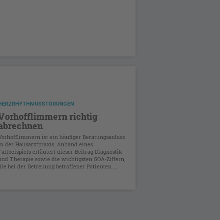
HERZRHYTHMUSSTÖRUNGEN
Vorhofflimmern richtig
abrechnen
Vorhofflimmern ist ein häufiger Beratungsanlass
in der Hausarztpraxis. Anhand eines
Fallbeispiels erläutert dieser Beitrag Diagnostik
und Therapie sowie die wichtigsten GOÄ-Ziffern,
die bei der Betreuung betroffener Patienten ...