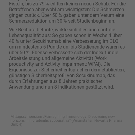
Fisteln, bis zu 79 % erlitten keinen neuen Schub. Für die
Betroffenen aber wohl am wichtigsten: Die Schmerzen
gingen zurück. Über 50 % gaben unter dem Verum eine
Schmerzreduktion um 30 % seit Studienbeginn an.
Wie Bechara betonte, wirkte sich dies auch auf die
Lebensqualität aus: So gaben schon in Woche 4 über
40 % unter Secukinumab eine Verbesserung im DLQI
um mindestens 5 Punkte an, bis Studienende waren es
über 50 %. Ebenso verbesserte sich der Index für die
Arbeitsleistung und allgemeine Aktivität (Work
productivity and Activity Impairment; WPAI). Die
Ergebnisse zur Sicherheit entsprachen dem etablierten,
günstigen Sicherheitsprofil von Secukinumab, das
durch Erfahrungen aus 8 Jahren praktischer
Anwendung und nun 8 Indikationen gestützt wird.
Mittagssymposium „Reimagining Immunology: Discovering new
horizons in hidradenitis suppurativa” (Veranstalter: Novartis Pharma
GmbH)