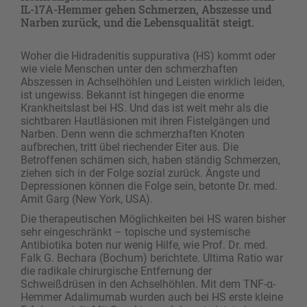
IL-17A-Hemmer gehen Schmerzen, Abszesse und
Narben zurück, und die Lebensqualität steigt.
Woher die Hidradenitis suppurativa (HS) kommt oder
wie viele Menschen unter den schmerzhaften
Abszessen in Achselhöhlen und Leisten wirklich leiden,
ist ungewiss. Bekannt ist hingegen die enorme
Krankheitslast bei HS. Und das ist weit mehr als die
sichtbaren Hautläsionen mit ihren Fistelgängen und
Narben. Denn wenn die schmerzhaften Knoten
aufbrechen, tritt übel riechender Eiter aus. Die
Betroffenen schämen sich, haben ständig Schmerzen,
ziehen sich in der Folge sozial zurück. Ängste und
Depressionen können die Folge sein, betonte Dr. med.
Amit Garg (New York, USA).
Die therapeutischen Möglichkeiten bei HS waren bisher
sehr eingeschränkt – topische und systemische
Antibiotika boten nur wenig Hilfe, wie Prof. Dr. med.
Falk G. Bechara (Bochum) berichtete. Ultima Ratio war
die radikale chirurgische Entfernung der
Schweißdrüsen in den Achselhöhlen. Mit dem TNF-α-
Hemmer Adalimumab wurden auch bei HS erste kleine