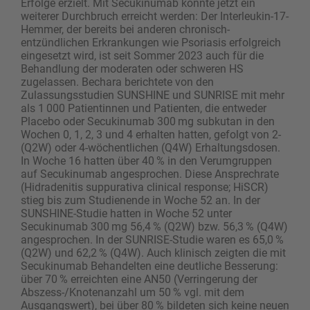
Erfolge erzielt. Mit Secukinumab konnte jetzt ein
weiterer Durchbruch erreicht werden: Der Interleukin-17-
Hemmer, der bereits bei anderen chronisch-
entzündlichen Erkrankungen wie Psoriasis erfolgreich
eingesetzt wird, ist seit Sommer 2023 auch für die
Behandlung der moderaten oder schweren HS
zugelassen. Bechara berichtete von den
Zulassungsstudien SUNSHINE und SUNRISE mit mehr
als 1 000 Patientinnen und Patienten, die entweder
Placebo oder Secukinumab 300 mg subkutan in den
Wochen 0, 1, 2, 3 und 4 erhalten hatten, gefolgt von 2-
(Q2W) oder 4-wöchentlichen (Q4W) Erhaltungsdosen.
In Woche 16 hatten über 40 % in den Verumgruppen
auf Secukinumab angesprochen. Diese Ansprechrate
(Hidradenitis suppurativa clinical re­sponse; HiSCR)
stieg bis zum Studienende in Woche 52 an. In der
SUNSHINE-Studie hatten in Woche 52 unter
Secukinumab 300 mg 56,4 % (Q2W) bzw. 56,3 % (Q4W)
angesprochen. In der SUNRISE-Studie waren es 65,0 %
(Q2W) und 62,2 % (Q4W). Auch klinisch zeigten die mit
Secukinumab Behandelten eine deutliche Besserung:
über 70 % erreichten eine AN50 (Verringerung der
Abszess-/Knotenanzahl um 50 % vgl. mit dem
Ausgangswert), bei über 80 % bildeten sich keine neuen