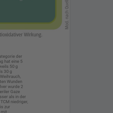
ategorie der
ng hat eine 5
weils 50 g
ls 30 g
 Weihrauch,
erten Wunden
lver wurde 2
riler Gaze
ser als in der
 TCM niedriger,
is zur
 mit