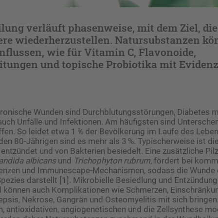
ung verläuft phasenweise, mit dem Ziel, die
iere wiederherzustellen. Natursubstanzen kö
nflussen, wie für Vitamin C, Flavonoide,
itungen und topische Probiotika mit Evidenz
hronische Wunden sind Durchblutungsstörungen, Diabetes me
auch Unfälle und Infektionen. Am häufigsten sind Untersche
fen. So leidet etwa 1 % der Bevölkerung im Laufe des Lebe
 den 80-Jährigen sind es mehr als 3 %. Typischerweise ist di
zündet und von Bakterien besiedelt. Eine zusätzliche Pilz
andida albicans
und
Trichophyton rubrum
, fördert bei kom
tenzen und Immunes­cape-Mechanismen, sodass die Wunde ei
Spezies darstellt [1]. Mikrobielle Besiedlung und Entzündun
 können auch Komplikationen wie Schmerzen, Einschränku
epsis, Nekrose, Gangrän und Osteomyelitis mit sich bringen.
n, antioxidativen, angiogenetischen und die Zellsynthese m