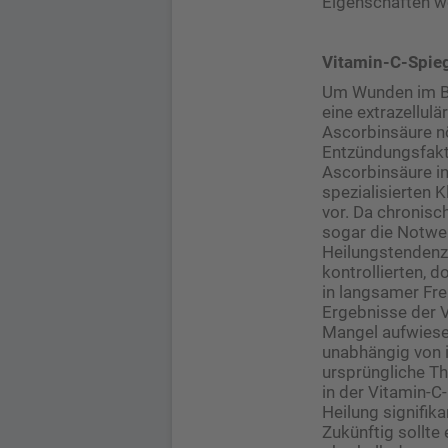
Eigenschaften w
Vitamin-C-Spieg
Um Wunden im Ber
eine extrazellulä
Ascorbinsäure nö
Entzündungsfakto
Ascorbinsäure in
spezialisierten 
vor. Da chronisc
sogar die Notwe
Heilungstendenze
kontrollierten, 
in langsamer Fre
Ergebnisse der 
Mangel aufwiese
unabhängig von i
ursprüngliche Th
in der Vitamin-C-
Heilung signifik
Zukünftig sollte