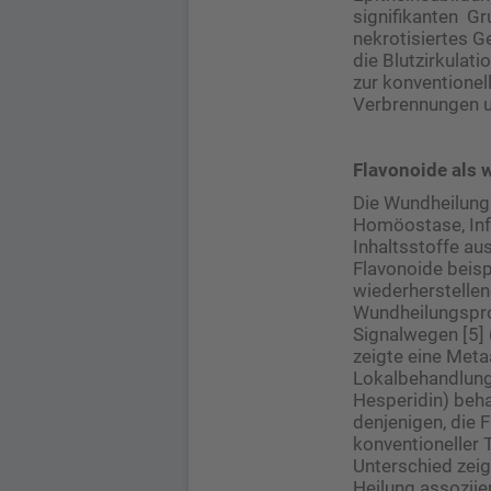
signifikanten Gr
nekrotisiertes G
die Blutzirkulat
zur konventionel
Verbrennungen un
Flavonoide als
Die Wundheilung 
Homöostase, Infl
Inhaltsstoffe au
Flavonoide beisp
wiederherstellen
Wundheilungspro
Signalwegen [5] 
zeigte eine Meta
Lokalbehandlung)
Hesperidin) beha
denjenigen, die 
konventioneller 
Unterschied zeig
Heilung assoziie