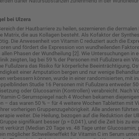
erden daher Natur­substanzen zunehmend in der Wundheilun
el bei Ulzera
eich der Hautbarriere zu heilen, sezernieren die dermalen 
re Matrix, die aus Kollagen besteht. Als Kofaktor der Synthes
tig. Die Anwesenheit von Vitamin C reduziert auch die Expr
ren und fördert die Expression von wundheilenden Faktoren
 allen Phasen der Wundheilung [2]. Wie Untersuchungen in e
Klinik zeigten, lag bei 59 % der Personen mit Fußulzera ein V
he Fußulzera das Risiko für körperliche Beeinträchtigung, O
ndigkeit einer Amputation bergen und nur wenige Behandlu
n verbessern können, wurde in einer randomisierten, mit i
doppelblinden Studie 16 Personen mit Fußulzera entweder 5
isetzung oder Glucosamin (Kontrollen) verabreicht. Nach Vo
Vitamin-C-Serumspiegel nach 4 Wochen bekamen diejenigen,
n – das waren 50 % – für 4 weitere Wochen Tabletten mit V
hrer vorherigen Gruppenzugehörigkeit. Alle anderen führten 
erapie weiter. Die Heilung, bezogen auf die Reduktion der U
Gruppe signifikant besser (p = 0,041), und die Zeit bis zu e
ant verkürzt (Median 20 Tage vs. 48 Tage unter Glucosamin; p
 ein möglicher Schwelleneffekt für Vitamin C im Serum unte