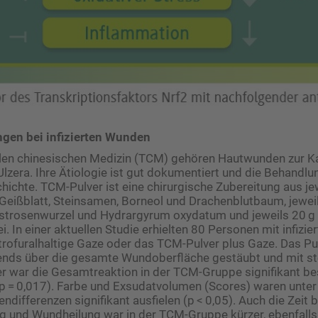
gen bei infizierten Wunden
ellen chinesischen Medizin (TCM) gehören Hautwunden zur K
zera. Ihre Ätiologie ist gut dokumentiert und die Behandlu
hichte. TCM-Pulver ist eine chirurgische Zubereitung aus je
eißblatt, Steinsamen, Borneol und Drachenblutbaum, jewei
gstrosenwurzel und Hydrargyrum oxydatum und jeweils 20 g
i. In einer aktuellen Studie erhielten 80 Personen mit infizi
trofuralhaltige Gaze oder das TCM-Pulver plus Gaze. Das Pu
nds über die gesamte Wundoberfläche gestäubt und mit ste
r war die Gesamtreaktion in der TCM-Gruppe signifikant bes
p = 0,017). Farbe und Exsudatvolumen (Scores) waren unter
differenzen signifikant ausfielen (p < 0,05). Auch die Zeit b
g und Wundheilung war in der TCM-Gruppe kürzer, ebenfalls