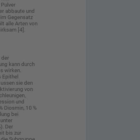
 Pulver
ter abbaute und
g im Gegensatz
t alle Arten von
irksam [4].
 der
lung kann durch
ös wirken.
 Epithel
lussen sie den
tivierung von
chleunigen,
ession und
 % Diosmin, 10 %
lung bei
 unter
). Der
t bis zur
e die Subgruppe