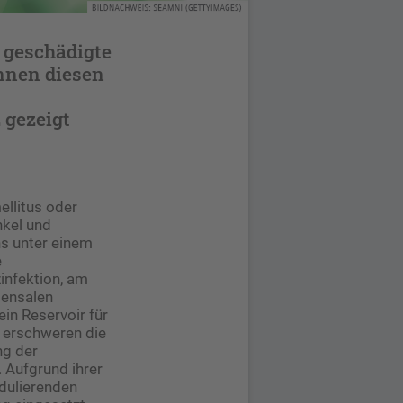
 geschädigte
nnen diesen
 gezeigt
llitus oder
nkel und
ns unter einem
e
infektion, am
mensalen
n Reservoir für
g erschweren die
ng der
 Aufgrund ihrer
odulierenden