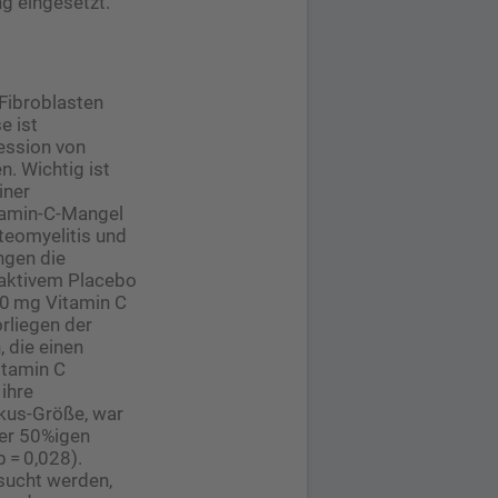
g eingesetzt.
Fibroblasten
e ist
ession von
. Wichtig ist
iner
itamin-C-Mangel
steomyelitis und
ngen die
naktivem Placebo
00 mg Vitamin C
rliegen der
 die einen
itamin C
ihre
lkus-Größe, war
iner 50%igen
 = 0,028).
rsucht werden,