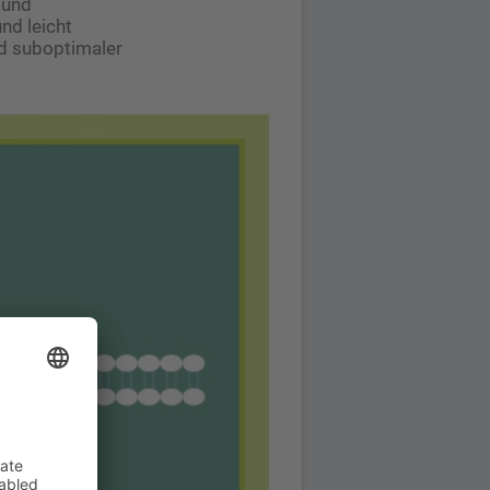
 und
nd leicht
nd suboptimaler