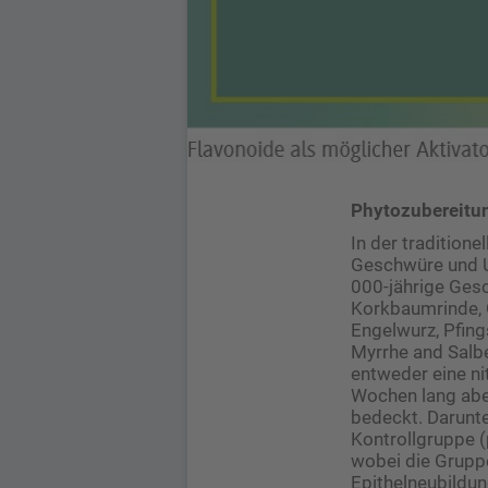
Phytozubereitun
In der tradition
Geschwüre und Ul
000-jährige Gesc
Korkbaumrinde, G
Engelwurz, Pfin
Myrrhe and Salbe
entweder eine ni
Wochen lang abe
bedeckt. Darunte
Kontrollgruppe (
wobei die Gruppen
Epithelneubildun