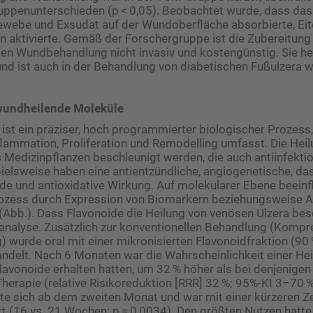
uppenunterschieden (p < 0,05). Beobachtet wurde, dass das
ewebe und Exsudat auf der Wundoberfläche absorbierte, Ei
ion aktivierte. Gemäß der Forschergruppe ist die Zubereitun
len Wundbehandlung nicht invasiv und kostengünstig. Sie heil
d ist auch in der Behandlung von diabetischen Fußulzera w
 wundheilende Moleküle
ist ein präziser, hoch programmierter biologischer Prozess,
ammation, Proliferation und Remodelling umfasst. Die Hei
s Medizinpflanzen beschleunigt werden, die auch antiinfekti
ielsweise haben eine antientzündliche, angiogenetische, das
de und antioxidative Wirkung. Auf molekularer Ebene beeinf
zess durch Expression von Biomarkern beziehungsweise Ak
(Abb.). Dass Flavonoide die Heilung von venösen Ulzera bes
analyse. Zusätzlich zur konventionellen Behandlung (Kompr
 wurde oral mit einer mikronisierten Flavonoidfraktion (90
ndelt. Nach 6 Monaten war die Wahrscheinlichkeit einer Hei
Flavonoide erhalten hatten, um 32 % höher als bei denjenigen
Therapie (relative Risikoreduktion [RRR] 32 %; 95%-KI 3–70 %
te sich ab dem zweiten Monat und war mit einer kürzeren Zei
rt (16 vs. 21 Wochen; p = 0,0034). Den größten Nutzen hatt