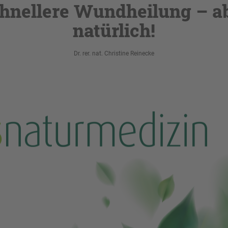
hnellere Wundheilung – a
natürlich!
Dr. rer. nat. Christine Reinecke