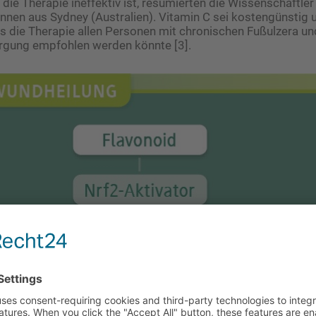
die Therapie ineffektiv ist, resümierten die Wissenschaftler
nnen aus Sydney (Australien). Vitamin C sei kostengünstig u
s die Therapie allen Personen mit chronischen Fußulzera u
rgung empfohlen werden könnte [3].