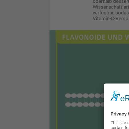
oberhalb dessen 
Wissenschaftleri
verfügbar, sodas
Vitamin-C-Verso