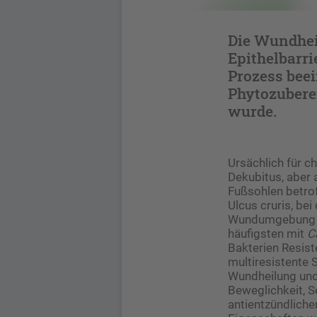
Die Wundheil
Epithelbarr
Prozess beei
Phytozubere
wurde.
Ursächlich für c
Dekubitus, aber 
Fußsohlen betrof
Ulcus cruris, bei
Wundumgebung ent
häufigsten mit
C
Bakterien Resis
multiresistente 
Wundheilung und
Beweglichkeit, S
antientzündliche