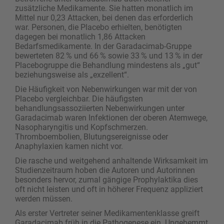
zusätzliche Medikamente. Sie hatten monatlich im
Mittel nur 0,23 Attacken, bei denen das erforderlich
war. Personen, die Placebo erhielten, benötigten
dagegen bei monatlich 1,86 Attacken
Bedarfsmedikamente. In der Garadacimab-Gruppe
bewerteten 82 % und 66 % sowie 33 % und 13 % in der
Placebogruppe die Behandlung mindestens als „gut“
beziehungsweise als „exzellent“.
Die Häufigkeit von Nebenwirkungen war mit der von
Placebo vergleichbar. Die häufigsten
behandlungsassoziierten Nebenwirkungen unter
Garadacimab waren Infektionen der oberen Atemwege,
Nasopharyngitis und Kopfschmerzen.
Thromboembolien, Blutungsereignisse oder
Anaphylaxien kamen nicht vor.
Die rasche und weitgehend anhaltende Wirksamkeit im
Studienzeitraum hoben die Autoren und Autorinnen
besonders hervor, zumal gängige Prophylaktika dies
oft nicht leisten und oft in höherer Frequenz appliziert
werden müssen.
Als erster Vertreter seiner Medikamentenklasse greift
Garadacimab früh in die Pathogenese ein. Ungehemmt