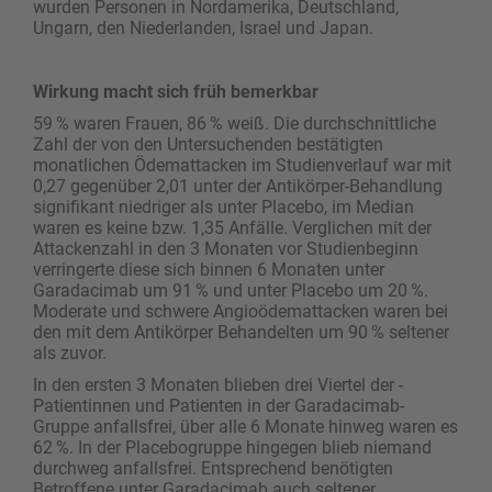
wurden Personen in Nordamerika, Deutschland,
Ungarn, den Niederlanden, Israel und Japan.
Wirkung macht sich früh bemerkbar
59 % waren Frauen, 86 % weiß. Die durchschnittliche
Zahl der von den Untersuchenden bestätigten
monatlichen Ödemattacken im Studienverlauf war mit
0,27 gegenüber 2,01 unter der Antikörper-­Behandlung
signifikant niedriger als unter Placebo, im Median
waren es keine bzw. 1,35 Anfälle. Verglichen mit der
Attackenzahl in den 3 Monaten vor Studienbeginn
verringerte diese sich binnen 6 Monaten unter
Garadacimab um 91 % und unter ­Placebo um 20 %.
Moderate und schwere Angio­ödem­attacken waren bei
den mit dem Antikörper Behandelten um 90 % seltener
als zuvor.
In den ersten 3 Monaten blieben drei Viertel der ­
Patientinnen und Patienten in der Garadacimab-
Gruppe anfallsfrei, über alle 6 Monate hinweg waren es
62 %. In der Placebogruppe hingegen blieb niemand
durchweg anfallsfrei. Entsprechend benötigten
Betroffene unter Garadacimab auch seltener