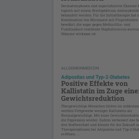
Dermatomykosen und superinfizierte Ekzeme
topisch mit einem Breitspektrum-Antimykoti
behandelt werden. Für die Initialtherapie hat s
Kombination von Miconazol mit Flupredniden
bewährt, die sogar gegen Methicillin- und
Fusidinsäure-resistente Staphylococcus-aureus
Stämme wirksam ist.
ALLGEMEINMEDIZIN
Adipositas und Typ-2-Diabetes
Positive Effekte von
Kallistatin im Zuge eine
Gewichtsreduktion
Übergewichtige Menschen bilden im subkutan
weißen Fettgewebe weniger Kallistatin als
Normalgewichtige. Mit einer Gewichtsreduktio
die Expression wieder. Zudem verbessert das S
den Stoffwechsel und könnte für die Zukunft 
Therapieoptionen bei Adipositas und Typ-2-Dia
eröffnen. ...