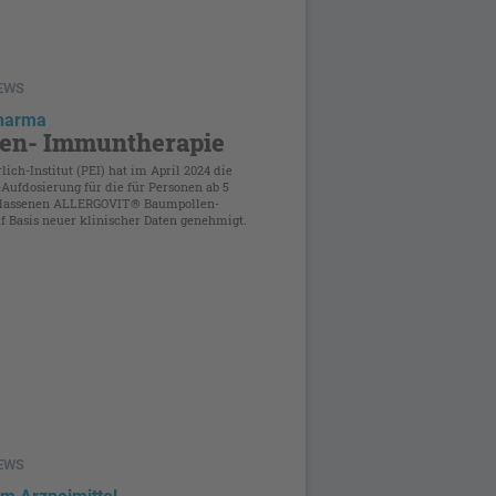
NEWS
pharma
gen- Immuntherapie
lich-Institut (PEI) hat im April 2024 die
Aufdosierung für die für Personen ab 5
elassenen ALLERGOVIT® Baumpollen-
f Basis neuer klinischer Daten genehmigt.
NEWS