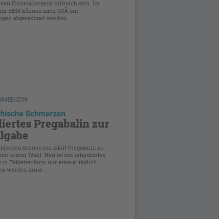
den Einzelallergene hilfreich sein. Im
zum EBM können nach GOÄ nur
ungen abgerechnet werden.
NMEDIZIN
thische Schmerzen
iertes Pregabalin zur
lgabe
thischen Schmerzen zählt Pregabalin zu
der ersten Wahl. Neu ist ein retardiertes
s in Tablettenform nur einmal täglich
 werden muss. ...