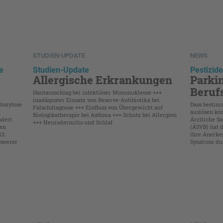
STUDIEN-UPDATE
NEWS
e
Studien-Update
Pestizid
Allergische Erkrankungen
Parki
Beruf
Hautausschlag bei infektiöser Mononukleose +++
inadäquater Einsatz von Reserve-Antibiotika bei
tozytose
Dass bestim
Falschdiagnose +++ Einfluss von Übergewicht auf
auslösen kön
Biologikatherapie bei Asthma +++ Schutz bei Allergien
ndert
Ärztliche S
+++ Neurodermitis und Schlaf
nen
(ÄSVB) hat 
12.
ihre Anerke
chwerer
Syndrom dur