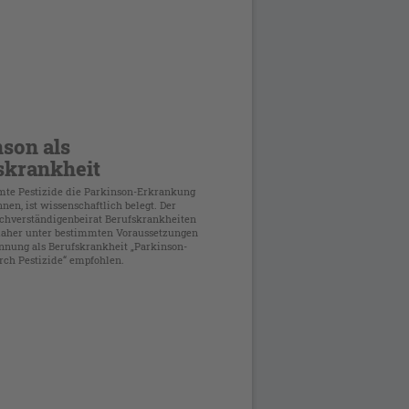
e
nson als
skrankheit
mte Pestizide die Parkinson-Erkrankung
nen, ist wissenschaftlich belegt. Der
achverständigenbeirat Berufskrankheiten
daher unter bestimmten Voraussetzungen
nnung als Berufskrankheit „Parkinson-
ch Pestizide“ empfohlen.