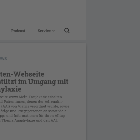
Podcast
Service
NEWS
nten-Webseite
stützt im Umgang mit
ylaxie
seite www.Mein-Fastjekt.de erhalten
nd Patientinnen, denen der Adrenalin-
 (AAI) von Viatris verordnet wurde, sowie
rige und Pflegepersonen ab sofort viele
pps und Informationen für ihren Alltag
s Thema Anaphylaxie und den AAI.