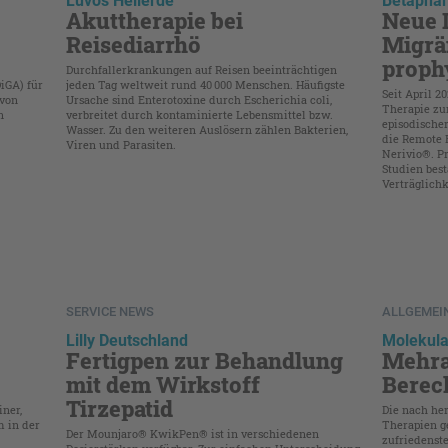
Luvos Heilerde
Betaphar
Akuttherapie bei
Neue 
Reisediarrhö
Migrä
proph
Durchfallerkrankungen auf Reisen beeinträchtigen
iGA) für
jeden Tag weltweit rund 40 000 Menschen. Häufigste
Seit April 2
 von
Ursache sind Enterotoxine durch Escherichia coli,
Therapie zu
n
verbreitet durch kontaminierte Lebensmittel bzw.
episodische
Wasser. Zu den weiteren Auslösern zählen Bakterien,
die Remote 
Viren und Parasiten.
Nerivio®. Pr
Studien bes
Verträglichke
SERVICE NEWS
ALLGEMEI
Lilly Deutschland
Molekula
Fertigpen zur Behandlung
Mehra
mit dem Wirkstoff
Berec
Tirzepatid
ner,
Die nach he
m in der
Therapien g
Der Mounjaro® KwikPen® ist in verschiedenen
zufriedenste