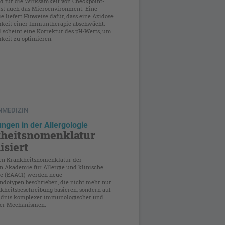
d für die Wirksamkeit von Checkpoint-
 ist auch das Microenvironment. Eine
e liefert Hinweise dafür, dass eine Azidose
keit einer Immuntherapie abschwächt.
 scheint eine Korrektur des pH-Werts, um
keit zu optimieren.
NMEDIZIN
ungen in der Allergologie
heitsnomenklatur
isiert
en Krankheitsnomenklatur der
n Akademie für Allergie und klinische
e (EAACI) werden neue
ndotypen beschrieben, die nicht mehr nur
nkheitsbeschreibung basieren, sondern auf
ndnis komplexer immunologischer und
her Mechanismen.