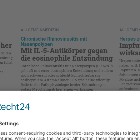
ALLGEMEINMEDIZIN
ALLGEMEI
Chronische Rhinosinusitis mit
Herpes z
cher
Impfu
Nasenpolypen
Mit IL-5-Antikörper gegen
wirks
 gelten
die eosinophile Entzündung
nsenkung.
Herpes zost
en führt
haben will. 
Chronische Rhinosinusitis mit Nasenpolypen (CRSwNP)
Impfraten. 
geht oft mit einer eosinophilen Entzündung und zudem
er
Schmerzen a
noch schwerem oder schlecht kontrollierbarem
Myalgie nic
eosinophilem Asthma einher. IL-5 spielt eine wichtige
Langzeitkom
Rolle in der Pathophysiologie beider Erkrankungen,
aufrechnen.
sodass Mepolizumab hier einen wirksamen
Therapieansatz bieten kann.
ALLGEMEINMEDIZIN
ALLGEMEI