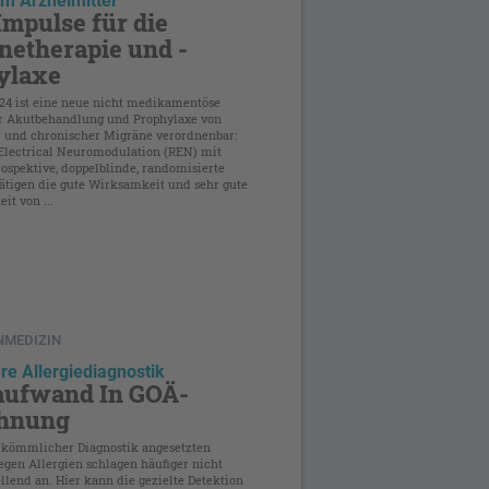
m Arzneimittel
Impulse für die
netherapie und -
ylaxe
024 ist eine neue nicht medikamentöse
r Akutbehandlung und Prophylaxe von
r und chronischer Migräne verordnenbar:
Electrical Neuromodulation (REN) mit
ospektive, doppelblinde, randomisierte
tätigen die gute Wirksamkeit und sehr gute
it von ...
NMEDIZIN
re Allergiediagnostik
ufwand In GOÄ-
hnung
rkömmlicher Diagnostik angesetzten
egen Allergien schlagen häufiger nicht
llend an. Hier kann die gezielte Detektion