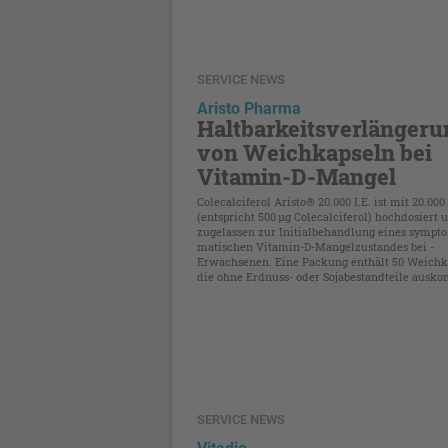
SERVICE NEWS
Aristo Pharma
Haltbarkeitsverlängeru
von Weichkapseln bei
Vitamin-D-Mangel
Colecalciferol Aristo® 20.000 I.E. ist mit 20.000 
(entspricht 500 µg Colecalciferol) hochdosiert 
zugelassen zur Initialbehandlung eines sympto
matischen Vitamin-D-Mangelzustandes bei ­
Erwachsenen. Eine Packung enthält 50 Weich­k
die ohne Erdnuss- oder Sojabestandteile ausk
SERVICE NEWS