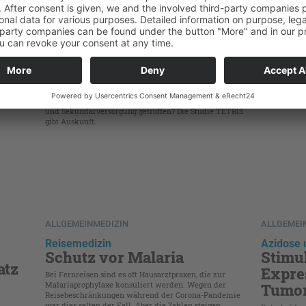
Chronisch-obstruktive
Kasuisti
Vitals
Lungenerkrankung
Gründe für die Dreifach-
Herzi
Therapie-Initiierung
er
Herzinsuffiz
hrer
der Betroff
Schwere Verschlimmerungen einer chronisch-
e zu
von Vitalsto
obstruktiven Lungenerkrankung bergen ein hohes
siert auf
Citrullin u
Risiko für die Mortalität. Doch auf welcher Basis
Schultherape
werden Behandlungsentscheidungen in der Primär-
und Sekundärversorgung getroffen? Die Studie TETRIS
gibt Auskunft.
ALLGEMEINMEDIZIN
ALLGEMEI
Reisemedizin
Azidose 
Schutz vor Malaria
Stimul
atz
Expre
Bei Fernreisen sind es oft Hausarztpraxen, die zur
Malariaprophylaxe konsuliert werden. Wegen der
Tumor
Reisebeschränkungen während der Corona-Pandemie
war dies selten der Fall. Aber die Zahlen steigen