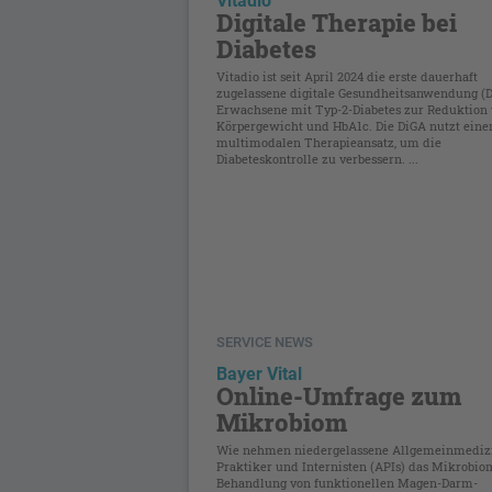
Vitadio
Digitale Therapie bei
Diabetes
Vitadio ist seit April 2024 die erste dauerhaft
zugelassene digitale Gesundheitsanwendung (D
Erwachsene mit Typ-2-Diabetes zur Reduktion
Körpergewicht und HbA1c. Die DiGA nutzt eine
multimodalen Therapieansatz, um die
Diabeteskontrolle zu verbessern. ...
SERVICE NEWS
Bayer Vital
Online-Umfrage zum
Mikrobiom
Wie nehmen niedergelassene Allgemeinmedizi
Praktiker und Internisten (APIs) das Mikrobio
Behandlung von funktionellen Magen-Darm-