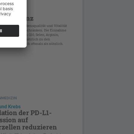
k
toffe bei
nsuffizienz
ienz kann die Lebensqualität und Vitalität
enen deutlich einschränken. Die Einnahme
ffen wie Coenzym Q10, Selen, Arginin,
nd Magnesium zusätzlich zu den
utika erweist sich oftmals als nützlich.
NMEDIZIN
und Krebs
ation der PD-L1-
ssion auf
zellen reduzieren