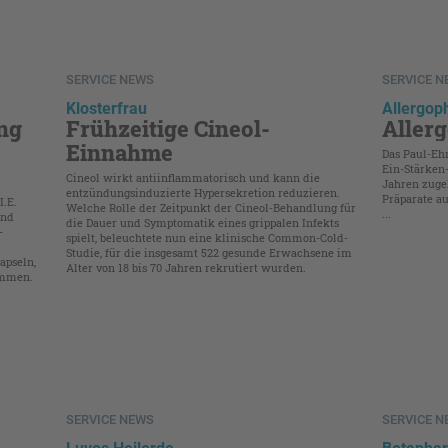
SERVICE NEWS
SERVICE 
Klosterfrau
Allergo
ng
Frühzeitige Cineol-
Aller
Einnahme
Das Paul-Ehr
Ein-Stärken-
Cineol wirkt antiinflammatorisch und kann die
Jahren zug
entzündungsinduzierte Hypersekretion reduzieren.
Präparate au
I.E.
Welche Rolle der Zeitpunkt der Cineol-Behandlung für
...
und
die Dauer und Symptomatik eines grippalen Infekts
­
spielt, beleuchtete nun eine klinische Common-Cold-
Studie, für die insgesamt 522 gesunde Erwachsene im
apseln,
Alter von 18 bis 70 Jahren rekrutiert wurden.
ommen.
SERVICE NEWS
SERVICE 