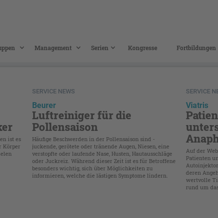
uppen
Management
Serien
Kongresse
Fortbildungen
SERVICE NEWS
SERVICE 
Beurer
Viatris
Luftreiniger für die
Patie
ker
Pollensaison
unter
Anaph
en ist es
Häufige Beschwerden in der Pollensaison sind ­
r Körper
juckende, gerötete oder tränende Augen, Niesen, eine
Auf der Web
ielen
verstopfte oder laufende Nase, Husten, Hautausschläge
Patienten u
oder Juckreiz. Während dieser Zeit ist es für Betroffene
Autoinjektor
besonders wichtig, sich über Möglichkeiten zu
deren Angehö
informieren, welche die lästigen Symptome lindern.
wertvolle Ti
rund um da