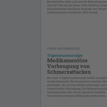
Beschwerden wahr und welche Bedeutung mes
ihm bei? Das hat die Bayer Vital GmbH im Zuge
onlinebasierten DocCheck-Umfrage von 100 per
Zufallsauswahl ermittelten APIs erfragt.
FOKUS NATURMEDIZIN
Trigeminusneuralgie
Medikamentöse
Vorbeugung von
Schmerzattacken
Bei einer Trigeminusneuralgie befällt unrege
wiederkehrender Nervenschmerz einzelne Be
des Kopfes. Sie ist eine häufig auftretende und
schmerzhafte Erkrankung. Die Behandlung erfo
medikamentös oder durch operative Eingriffe.
Unterstützend können Mikronährstoffe helfen.