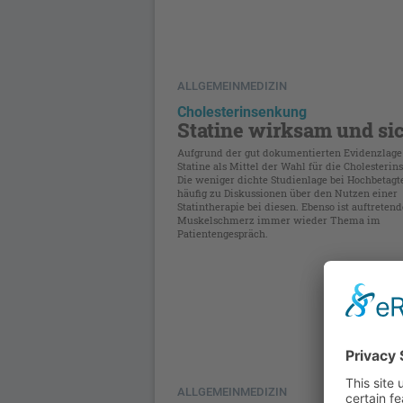
ALLGEMEINMEDIZIN
Cholesterinsenkung
Statine wirksam und si
Aufgrund der gut dokumentierten Evidenzlage
Statine als Mittel der Wahl für die Cholesteri
Die weniger dichte Studienlage bei Hochbetagt
häufig zu Diskussionen über den Nutzen einer
Statintherapie bei diesen. Ebenso ist auftretend
Muskelschmerz immer wieder Thema im
Patientengespräch.
ALLGEMEINMEDIZIN