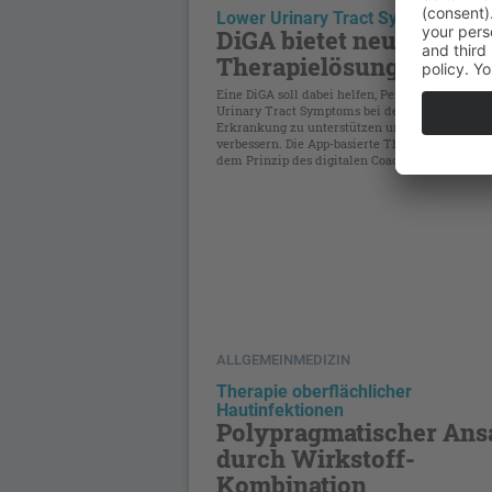
Lower Urinary Tract Symptoms
DiGA bietet neue
Therapielösung
Eine DiGA soll dabei helfen, Personen mit Low
Urinary Tract Symptoms bei der Bewältigung i
Erkrankung zu unterstützen und die Symptom
verbessern. Die App-basierte Therapielösung ba
dem Prinzip des digitalen Coachings.
ALLGEMEINMEDIZIN
Therapie oberflächlicher
Hautinfektionen
Polypragmatischer Ans
durch Wirkstoff-
Kombination