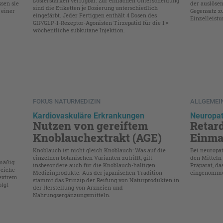
Dosierstärken verfügbar. Zur einfachen Unterscheidung
sen sie
der auslösen
sind die Etiketten je Dosierung unterschiedlich
 einer
Gegensatz 
eingefärbt. Jeder Fertigpen enthält 4 Dosen des
Einzelleist
GIP/GLP-1-Rezeptor-Agonisten Tirzepatid für die 1 ×
wöchentliche subkutane Injektion.
FOKUS NATURMEDIZIN
ALLGEMEI
Kardiovaskuläre Erkrankungen
Neuropa
Nutzen von gereiftem
Retard
Knoblauchextrakt (AGE)
Einma
Knoblauch ist nicht gleich Knoblauch: Was auf die
Bei neuropa
einzelnen botanischen Varianten zutrifft, gilt
den Mitteln 
lmäßig
insbesondere auch für die Knoblauch-haltigen
Präparat, da
reiche
Medizinprodukte. Aus der japanischen Tradition
eingenommen
 extrem
stammt das Prinzip der Reifung von Naturprodukten in
lgt
der Herstellung von Arzneien und
Nahrungsergänzungsmitteln.