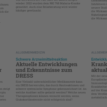
Entscheiden
wieder: 2022 wurden dem RKI 768 Malaria-Kranke
Inhibitoren
 können
gemeldet. Auch eine Reiseberatung wird wieder
neuere Studi
kum
häufiger gewünscht.
die Wirksam
ich die
Naheliegend
die Wirksam
-
ALLGEMEINMEDIZIN
ALLGEMEI
Schwere Arzneimittelreaktion
Entwickl
Aktuelle Entwicklungen
Krank
r
und Erkenntnisse zum
aktual
DRESS
Mit der neu
Europäische
en
Eine Vielzahl unterschiedlicher Medikamente kann
Immunologi
ein DRESS hervorrufen, das durch Hautreaktionen und
Krankheitse
n steigt
schwere systemische Symptome gekennzeichnet ist. An
auf der Kra
erpin
welche Auslöser sollte gedacht werden? Welche neuen
dem Verstä
neue
Therapieoptionen können versucht werden, wenn
metabolisc
betes
Glukokortikosteroide nicht erfolgreich sind?