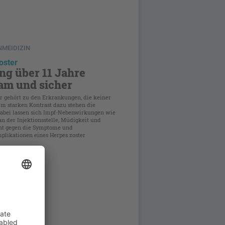
NMEIDIZIN
oster
ng über 11 Jahre
am und sicher
er gehört zu den Erkrankungen, die keiner
Im starken Kontrast dazu stehen die
Dabei lassen sich Impf-Nebenwirkungen wie
n der Injektionsstelle, Müdigkeit und
ht gegen die Symptome und
plikationen eines Herpes zoster
NMEDIZIN