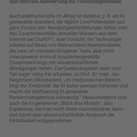
und zentrale Auswertung für Forschungszwecke.
Auch praktische Hilfe im ­Alltag ist denkbar, z. B. ein KI-
gesteuerter Assistent, der täglich Live-Pollendaten aus
ganz Europa inkl. Handlungsempfehlungen liefert, oder
das Zusammen­stellen aktuellen Wissens aus dem
Internet per ChatGPT. Aber Vorsicht: die Technologie
arbeitet auf Basis von Wahrscheinlichkeitsmodellen,
die zwar oft souverän klingende Texte, aber nicht
zwangsweise sinnvoll ­zusammengesetzte
Zusammenhänge mit ­wissenschaftlichen
Abwägungen liefern. Die Quellen­angaben seien zum
Teil sogar völlig frei erfunden, so Prof. Dr. med. Jan
Hagemann (Wiesbaden). „Im medi­zinischen Bereich
birgt die ‚Kreativität’ der KI daher gewisse Gefahren und
macht die Verifizierung KI-gene­rierter
Rechercheergebnisse notwendig.“ Herausfordernd sind
auch die KI-generierten „Black Box ­Models“, also
Ergebnisse, die man nicht direkt nachvollziehen kann –
und damit dem wissenschaftlichen Anspruch der
Erklärbarkeit entgegenstehen.