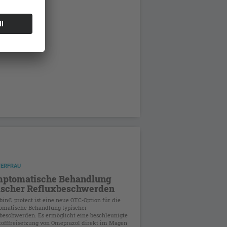
TERFRAU
ptomatische Behandlung
ischer Refluxbeschwerden
bin® protect ist eine neue OTC-Option für die
omatische Behandlung typischer
beschwerden. Es ermöglicht eine beschleunigte
tofffreisetzung von Omeprazol direkt im Magen