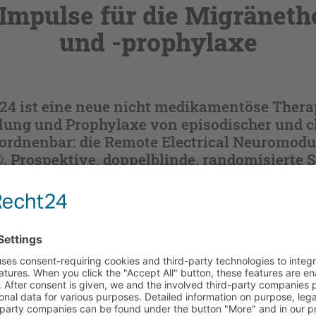
Impulse für die Migräneth
und -prophylaxe
024 ist eine neue nicht medikamentöse Thera
ung und Prophylaxe von episodischer und c
ordnenbar: die Remote Electrical Neuromodu
. Prospektive, doppelblinde, randomisierte 
ie gute Wirksamkeit und sehr gute Verträgli
onen ab 12 Jahren.
 sich jetzt mit Ihrem DocCheck-Daten ein.
halten. Bitte authentifizieren Sie sich mittels DocCheck.