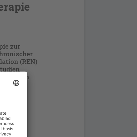
erapie
pie zur
hronischer
lation (REN)
Studien
chkeit von