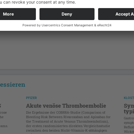
ressieren
PFIZER
KLOS
S
Akute venöse Thromboembolie
Sym
typ
erose
Die Ergebnisse der COBRRA-Studie (Comparison of
che
Bleeding Risk Between Rivaroxaban and Apixaban for
Gastro
the Treatment of Acute Venous Thromboembolism),
sympt
eams.
der ersten randomisierten direkten Vergleichsstudie
Reflux
zwischen den beiden Nicht-Vitamin-K-abhängigen
Wirks