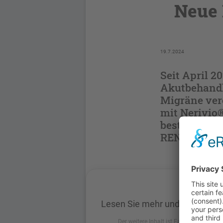
Neue 
19.7.2024
Seit April 2
Akutbehandl
Migräne ver
mit Nerivio®
bestätigen d
REN bei Pers
Lesen Sie mehr und loggen Sie
Der weitere Inhalt ist Fachkreisen vorbe