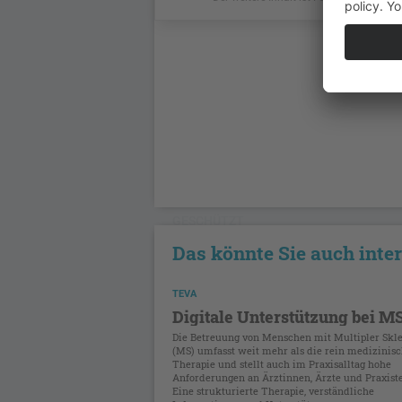
GESCHÜTZT
Das könnte Sie auch inte
TEVA
Digitale Unterstützung bei M
Die Betreuung von Menschen mit Multipler Skl
(MS) umfasst weit mehr als die rein medizinis
Therapie und stellt auch im Praxisalltag hohe
Anforderungen an Ärztinnen, Ärzte und Praxist
Eine strukturierte Therapie, verständliche