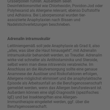
Gräserpollen führen. Außerdem seien
Desinfektionsmittel wie Chlorhexidin, Povidon-Jod oder
Polyhexanid als Allergene relevant, ebenso Duftstoffe
und Adhäsiva. Bei Laborpersonal wurden tier­
assoziierte Anaphylaxien nach Bissen und
Nadelstichverletzungen beschrieben.
Adrenalin intramuskulär
Leitliniengemäß soll jede Anaphylaxie ab Grad II, also
„alles, was über die Haut hinausgeht“, mit Adrenalin
intramuskulär behandelt werden, so Treudler. Adrenalin
wirke viel schneller als Antihistaminika und Steroide,
selbst wenn man diese intravenös verabreiche. Im
Anschluss an die Akutversorgung sollte eine genaue
Anamnese der Auslöser und Risikofaktoren erfolgen,
Allergene möglichst eliminiert und die anaphylaktische
Episode als Arbeitsunfall an die Berufsgenossenschaft
gemeldet werden, wenn das Allergen berufsrelevant ist.
Außerdem können eine sIgE-Diagnostik (spezifisches
IgE) und bei Insektengiften eine Allergen-
Immuntherapie eingeleitet werden, ggf. über die
Berufsgenossenschaft.