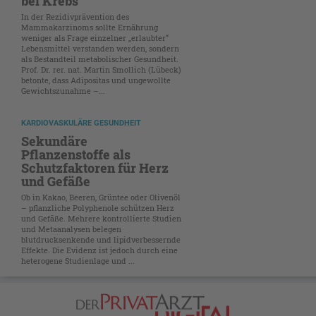
bei Krebs
In der Rezidivprävention des
Mammakarzinoms sollte Ernährung
weniger als Frage einzelner „erlaubter“
Lebensmittel verstanden werden, sondern
als Bestandteil metabolischer Gesundheit.
Prof. Dr. rer. nat. Martin Smollich (Lübeck)
betonte, dass Adipositas und ungewollte
Gewichtszunahme –...
KARDIOVASKULÄRE GESUNDHEIT
Sekundäre
Pflanzenstoffe als
Schutzfaktoren für Herz
und Gefäße
Ob in Kakao, Beeren, Grüntee oder Olivenöl
– pflanzliche Polyphenole schützen Herz
und Gefäße. Mehrere kontrollierte Studien
und Metaanalysen belegen
blutdrucksenkende und lipidverbessernde
Effekte. Die Evidenz ist jedoch durch eine
heterogene Studienlage und ...