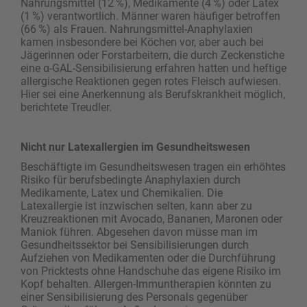
Nahrungsmittel (12 %), Medikamente (4 %) oder Latex
(1 %) verantwortlich. Männer waren häufiger betroffen
(66 %) als Frauen. ­Nahrungsmittel-Anaphylaxien
kamen insbeson­dere bei ­Köchen vor, aber auch bei
Jägerinnen oder Forstarbeitern, die durch Zeckenstiche
eine α-GAL-Sensibilisierung erfahren hatten und heftige
allergische Reaktionen gegen rotes Fleisch aufwiesen.
Hier sei eine ­Anerkennung als Berufskrankheit möglich,
berichtete Treudler.
Nicht nur Latexallergien im Gesundheitswesen
Beschäftigte im Gesundheitswesen tragen ein erhöhtes
Risiko für berufsbedingte Anaphylaxien durch
Medikamente, Latex und Chemikalien. Die
Latexallergie ist inzwischen selten, kann aber zu
Kreuzreaktionen mit Avocado, Bananen, Maronen oder
Maniok führen. Abgesehen davon müsse man im
Gesundheitssektor bei Sensibilisierungen durch
Aufziehen von Medikamenten oder die Durchführung
von Pricktests ohne Handschuhe das eigene Risiko im
Kopf behalten. Allergen-Immuntherapien könnten zu
einer Sensibilisierung des Personals gegenüber