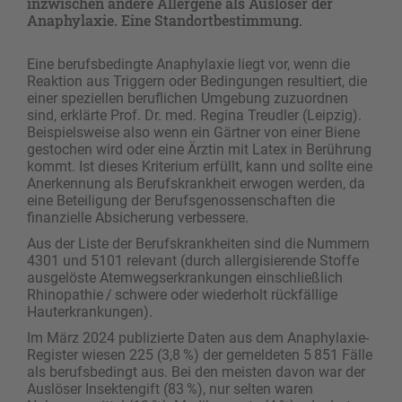
inzwischen andere Allergene als Auslöser der
Anaphylaxie. Eine Standortbestimmung.
Eine berufsbedingte Anaphylaxie liegt vor, wenn die
Reaktion aus Triggern oder Bedingungen resultiert, die
einer speziellen beruflichen Umgebung zuzuordnen
sind, erklärte Prof. Dr. med. Regina Treudler (Leipzig).
Beispielsweise also wenn ein Gärtner von einer Biene
gestochen wird oder eine Ärztin mit Latex in Berührung
kommt. Ist dieses Kriterium erfüllt, kann und sollte eine
Anerkennung als Berufskrankheit erwogen werden, da
eine Beteiligung der Berufsgenossenschaften die
finanzielle Absicherung verbessere.
Aus der Liste der Berufskrankheiten sind die Nummern
4301 und 5101 relevant (durch allergisierende Stoffe
ausgelöste Atemwegserkrankungen einschließlich
Rhinopathie / schwere oder wiederholt rückfällige
Hauterkrankungen).
Im März 2024 publizierte Daten aus dem Anaphylaxie-
Register wiesen 225 (3,8 %) der gemeldeten 5 851 Fälle
als berufsbedingt aus. Bei den meisten davon war der
Auslöser Insektengift (83 %), nur selten waren