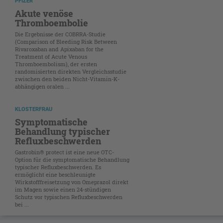
PFIZER
Akute venöse
Thromboembolie
Die Ergebnisse der COBRRA-Studie
(Comparison of Bleeding Risk Between
Rivaroxaban and Apixaban for the
Treatment of Acute Venous
Thromboembolism), der ersten
randomisierten direkten Vergleichsstudie
zwischen den beiden Nicht-Vitamin-K-
abhängigen oralen ...
KLOSTERFRAU
Symptomatische
Behandlung typischer
Refluxbeschwerden
Gastrobin® protect ist eine neue OTC-
Option für die symptomatische Behandlung
typischer Refluxbeschwerden. Es
ermöglicht eine beschleunigte
Wirkstofffreisetzung von Omeprazol direkt
im Magen ­sowie einen 24-stündigen
Schutz vor typischen Refluxbeschwerden
bei ...