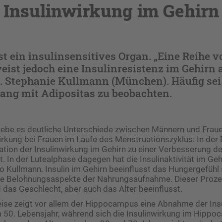
Insulinwirkung im Gehirn
st ein insulinsensitives Organ. „Eine Reihe v
st jedoch eine Insulinresistenz im Gehirn au
d. Stephanie Kullmann (München). Häufig sei
g mit Adipositas zu beobachten.
gebe es deutliche Unterschiede zwischen Männern und Fraue
wirkung bei Frauen im Laufe des Menstruationszyklus: In der 
lation der Insulinwirkung im Gehirn zu einer Verbesserung d
ät. In der Lutealphase dagegen hat die Insulinaktivität im Ge
so Kullmann. Insulin im Gehirn beeinflusst das Hungergefühl
ie Belohnungsaspekte der Nahrungsaufnahme. Dieser Proz
das Geschlecht, aber auch das Alter beeinflusst.
ise zeigt vor allem der Hippocampus eine Abnahme der Ins
 50. Lebensjahr, während sich die Insulinwirkung im Hippo