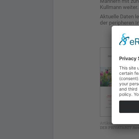
Männern mit zun
Kullmann weiter.
Aktuelle Daten l
der peripheren I
Artikel erschienen in
DER PRIVATARZT Aus