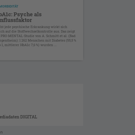
MORBIDITÄT
A1c: Psyche als
nflussfaktor
ht jede psychische Erkrankung wirkt sich
ich auf die Stoffwechselkontrolle aus. Das zeigt
 PRO-MENTAL-Studie von A. Schmitt et al. (Bad
gentheim): 1 262 Menschen mit Diabetes (55,5 %
 1, mittlerer HbA1c 7,6 %) wurden ...
ediadaten DIGITAL
en