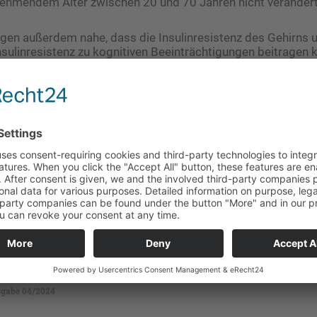
ehmendem Alter zwischen 20 und 70 Jahren nicht verändert“
egen außerdem nahe, dass die Insulinresistenz des Gehirns
nsulinresistenz zu kognitiven Beeinträchtigungen beitragen 
gabe 04/2024