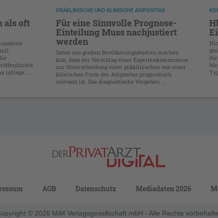
PRÄKLINISCHE UND KLINISCHE ADIPOSITAS
KO
 als oft
Für eine Sinnvolle Prognose-
Hb
Einteilung Muss nachjustiert
Ei
werden
rzunahme
Nic
 mit
gle
Daten aus großen Bevölkerungsstudien machen
die
die
klar, dass der Vorschlag einer Expertenkommission
röffentlichte
Mer
zur Unterscheidung einer präklinischen von einer
 infrage: ...
Typ
klinischen Form der Adipositas prognostisch
relevant ist. Das diagnostische Vorgehen ...
ressum
AGB
Datenschutz
Mediadaten 2026
M
opyright © 2026 MiM Verlagsgesellschaft mbH - Alle Rechte vorbehalt