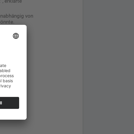
, erklärte
 unabhängig von
könnte.