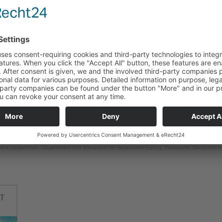
 %. Stratifiziert nach Alter liegt sie bei 86,67 % (50–59 Jahr
 (≥ 70) während der Nachbeobachtungszeit und die Gesamt
. Dosis laut ZOE-50/70 bei 91,74 % (50–59), 92,57 % (60–
nde Wirksamkeit lässt sich mit den 10-Jahres-Daten erkläre
ker Anstieg der humoralen Immunität, die dann auf ein konst
 zum Jahr 10 nach der Impfung um das 5-Fache über den We
ichtiger bei HZ ist aber die zelluläre Immunität, die bis zu
 Werten vor der Impfung blieb.
ng aller Daten zufolge nehme die Wirksamkeit nach Jahr 11 n
Frage, wann nachgeimpft werden muss.
ahre Langzeitstudie: Langanhaltend hohe Wirksamkeit der Herpes-zoster-Impfung“ (Veranstalter: GlaxoSmithKlin