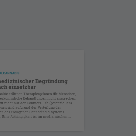
ALCANNABIS
medizinischer Begründung
ach einsetzbar
oide eröffnen Therapieoptionen für Menschen,
herkömmliche Behandlungen nicht ansprechen.
ifft nicht nur den Schmerz. Die (potenziellen)
onen sind aufgrund der Verteilung der
en des endogenen Cannabinoid-Systems
g. Eine Abhängigkeit ist im medizinischen ...