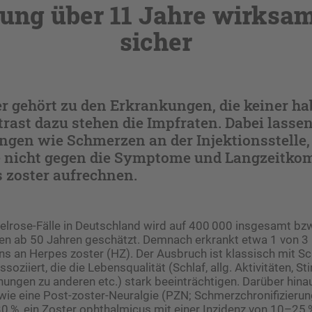
ung über 11 Jahre wirksa
sicher
r gehört zu den Erkrankungen, die keiner ha
rast dazu stehen die Impfraten. Dabei lassen
gen wie Schmerzen an der Injektionsstelle,
 nicht gegen die Symptome und Langzeitko
 zoster aufrechnen.
telrose-Fälle in Deutschland wird auf 400 000 insgesamt bz
en ab 50 Jahren geschätzt. Demnach erkrankt etwa 1 von 3
ns an Herpes zoster (HZ). Der Ausbruch ist klassisch mit 
oziiert, die die Lebensqualität (Schlaf, allg. Aktivitäten, 
ungen zu anderen etc.) stark beeinträchtigen. Darüber hin
ie eine Post-zoster-Neuralgie (PZN; Schmerzchronifizierung
0 %, ein Zoster ophthalmicus mit einer Inzidenz von 10–25