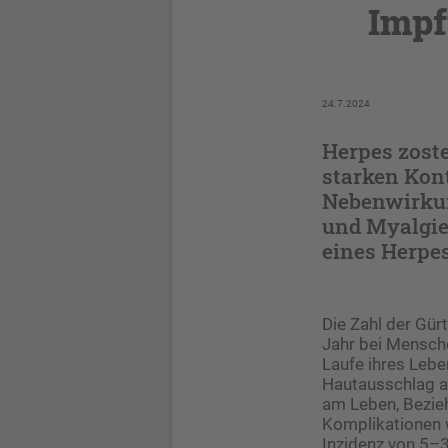
Impf
24.7.2024
Herpes zoste
starken Kont
Nebenwirkun
und Myalgie
eines Herpes
Die Zahl der Gür
Jahr bei Mensch
Laufe ihres Lebe
Hautausschlag ass
am Leben, Bezieh
Komplikationen w
Inzidenz von 5–3