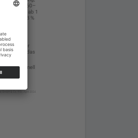
e), 87,14 % (60–
wirksamkeit ab 1
69) und 84,33 %
n: Zunächst
antes Niveau
rten vor der
m Jahr 10 um das
icht so schnell
e GmbH & Co. KG), April 2024