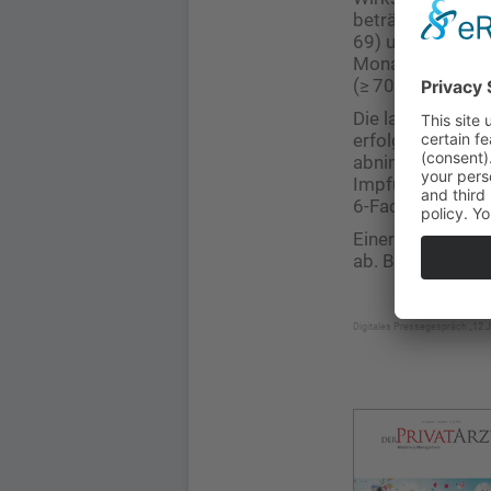
beträgt sie 87,73
69) und 73,18 %
Monat nach der 2
(≥ 70).
Die lang anhalte
erfolgt ein star
abnimmt und bis
Impfung blieb. W
6-Fache über den
Einer Modellieru
ab. Bleibt die 
Digitales Pressegespräch „12 J