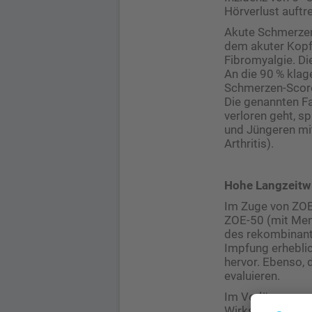
Hörverlust auftr
Akute Schmerzen
dem akuter Kopf
Fibromyalgie. Di
An die 90 % klag
Schmerzen-Score
Die genannten Fa
verloren geht, s
und Jüngeren mi
Arthritis).
Hohe Langzeitw
Im Zuge von ZOE
ZOE-50 (mit Men
des rekombinante
Impfung erheblic
hervor. Ebenso, 
evaluieren.
Im Verlängerungs
Wirksamkeit von