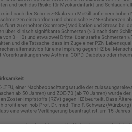
eten und sich das Risiko für Myokardinfarkt und Schlaganfal
 sind nach der Schmerz-Skala von McGill auf einem hohen N
schmerzen einzuordnen und chronische PZN-Schmerzen ähn
es führt zu erhöhter (Schmerz-)Medikation und Stress bei d
en über klinisch signifikante Schmerzen (≥ 3 nach dem Schl
 von 0–10) und etwa zwei Drittel über starke Schmerzen ≥ 
kten und die Tatsache, dass im Zuge einer PZN Lebensquali
prechen alternativlos für eine Impfung gegen HZ bei Mensch
t Vorerkrankungen wie Asthma, COPD, Diabetes oder rheum
irksamkeit
-LTFU, einer Nachbeobachtungsstudie der zulassungsreleva
schen ab 50 Jahren) und ZOE-70 (ab 70 Jahren) wurde der 
n Zoster-Impfstoffs (RZV) gegen HZ beurteilt. Dass Ältere
h profitieren, hob Prof. Dr. med. Tino F. Schwarz (Würzburg)
dass eine weitere Verlängerung beantragt ist, um 15-Jahres
zeitraum ab Jahr 6 bis einschließlich Jahr 11 ergab sich ei
 79,77 %. Betrachtet man die Wirksamkeit ab 1 Monat nach 