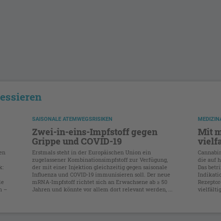
ressieren
SAISONALE ATEMWEGSRISIKEN
MEDIZIN
Zwei-in-eins-Impfstoff gegen
Mit 
Grippe und COVID-19
vielf
ten
Erstmals steht in der Europäischen Union ein
Cannabin
zugelassener Kombinationsimpfstoff zur Verfügung,
die auf 
k:
der mit einer Injektion gleichzeitig gegen saisonale
Das betr
Influenza und COVID-19 immunisieren soll. Der neue
Indikati
le
mRNA-Impfstoff richtet sich an Erwachsene ab ≥ 50
Rezeptor
n –
Jahren und könnte vor allem dort relevant werden, ...
vielfälti