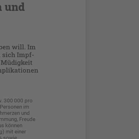
m und
ben will. Im
 sich Impf-
 Müdigkeit
mplikationen
w. 300 000 pro
 Personen im
Schmerzen und
Stimmung, Freude
aus können
) mit einer
 % sowie