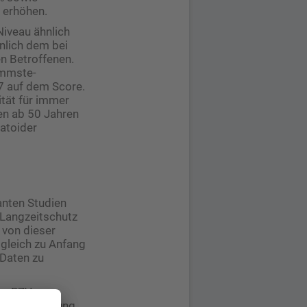
l erhöhen.
iveau ähnlich
lich dem bei
en Betroffenen.
immste-
7 auf dem Score.
tät für immer
en ab 50 Jahren
atoider
nten Studien
Langzeitschutz
 von dieser
 gleich zu Anfang
-Daten zu
ne RZV-
der 2. Impfung,