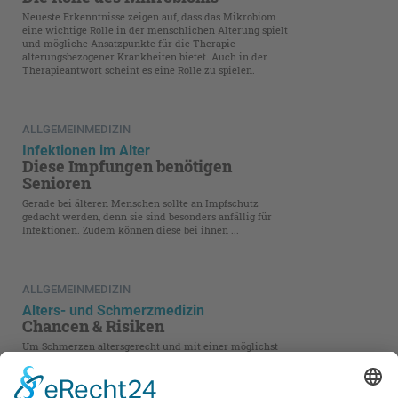
Neueste Erkenntnisse zeigen auf, dass das Mikrobiom
eine wichtige Rolle in der menschlichen Alterung spielt
und mögliche Ansatzpunkte für die Therapie
alterungsbezogener Krankheiten bietet. Auch in der
Therapieantwort scheint es eine Rolle zu spielen.
ALLGEMEINMEDIZIN
Infektionen im Alter
Diese Impfungen benötigen
Senioren
Gerade bei älteren Menschen sollte an Impfschutz
gedacht werden, denn sie sind besonders anfällig für
Infektionen. Zudem können diese bei ihnen ...
ALLGEMEINMEDIZIN
Alters- und Schmerzmedizin
Chancen & Risiken
Um Schmerzen altersgerecht und mit einer möglichst
geringen Anzahl von Arzneimitteln zu behandeln, sind
klare Vorgaben nötig. Deprescribing ist eine Methode,
die hilft, Interaktionen und Kontraindikationen ...