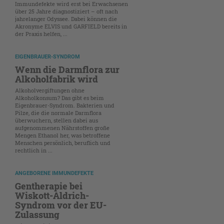
Immundefekte wird erst bei Erwachsenen
über 25 Jahre diagnostiziert – oft nach
jahrelanger Odyssee. Dabei können die
Akronyme ELVIS und GARFIELD bereits in
der Praxis helfen, ...
EIGENBRAUER-SYNDROM
Wenn die Darmflora zur
Alkoholfabrik wird
Alkoholvergiftungen ohne
Alkoholkonsum? Das gibt es beim
Eigenbrauer-Syndrom. Bakterien und
Pilze, die die normale Darmflora
überwuchern, stellen dabei aus
aufgenommenen Nährstoffen große
Mengen Ethanol her, was betroffene
Menschen persönlich, beruflich und
rechtlich in ...
ANGEBORENE IMMUNDEFEKTE
Gentherapie bei
Wiskott-Aldrich-
Syndrom vor der EU-
Zulassung