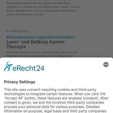
Schwangerschaft sind sehr häufig und betreffen
ungefähr ein Drittel bis die Hälfte aller Frauen. Da viele
dieser Beschwerden sich zu chronischen Problemen
entwickeln können, ist eine ...
GYNÄKOLOGIE
Minimalinvasive Operationstechniken
Laser- und Bulking Agents-
Therapie
Noch nie standen so viele verschiedene Optionen zur
Therapie der Harninkontinenz zur Verfügung wie
heute. In diesem Artikel werden zwei neue, innovative,
minimalinvasive Operationstechniken vorgestellt und
es wird diskutiert, wann ...