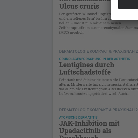
Ulcus cruris
Den gestörten Wundheilungskreislauf durchbre
und ein „offenes Bein“ bis hin zum Wundversch
heilen – das ist nun mit einem neuen
Zelltherapeutikum aus mesenchymalen Stammz
(MSC) möglich.
DERMATOLOGIE KOMPAKT & PRAXISNAH 2
GRUNDLAGENFORSCHUNG IN DER ÄSTHETIK
Lentigines durch
Luftschadstoffe
Feinstaub und Stickoxide lassen die Haut schnel
altern. Mittlerweile hat sich herauskristallisiert
vor allem die Entstehung von Altersflecken dur
Luftverschmutzung gefördert wird. Auch...
DERMATOLOGIE KOMPAKT & PRAXISNAH 2
ATOPISCHE DERMATITIS
JAK-Inhibition mit
Upadacitinib als
Durchbruch