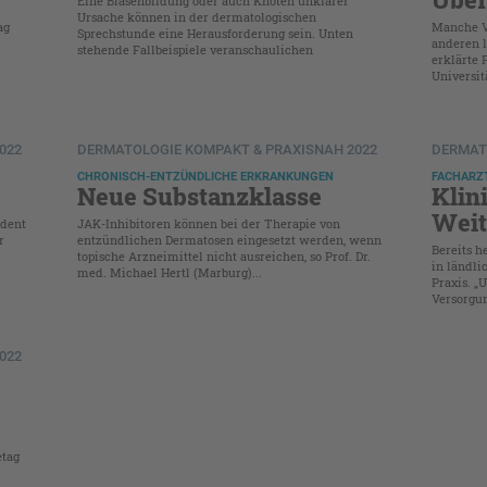
Eine Blasenbildung oder auch Knoten unklarer
Ursache können in der dermatologischen
ag
Manche Vi
Sprechstunde eine Herausforderung sein. Unten
anderen l
stehende Fallbeispiele veranschaulichen
erklärte 
Universit
022
DERMATOLOGIE KOMPAKT & PRAXISNAH 2022
DERMAT
CHRONISCH-ENTZÜNDLICHE ERKRANKUNGEN
FACHARZ
Neue Substanzklasse
Klin
Weit
ident
JAK-Inhibitoren können bei der Therapie von
r
entzündlichen Dermatosen eingesetzt werden, wenn
Bereits h
topische Arzneimittel nicht ausreichen, so Prof. Dr.
in ländli
med. ­Michael Hertl (Marburg)...
Praxis. 
Versorgun
022
etag