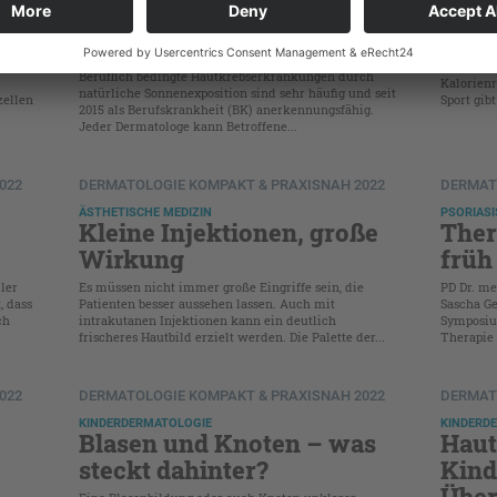
Dermatologen wissen
tret
sollten
chen
Nicht nu
luss
Alterung
Beruflich bedingte Hautkrebserkrankungen durch
Kalorien
natürliche Sonnenexposition sind sehr häufig und seit
ellen
Sport gib
2015 als Berufskrankheit (BK) anerkennungsfähig.
Jeder Dermatologe kann Betroffene...
022
DERMATOLOGIE KOMPAKT & PRAXISNAH 2022
DERMAT
ÄSTHETISCHE MEDIZIN
PSORIASI
Kleine Injektionen, große
Ther
Wirkung
früh
ler
Es müssen nicht immer große Eingriffe sein, die
PD Dr. me
, dass
Patienten besser aussehen lassen. Auch mit
Sascha Ge
ch
intrakutanen Injektionen kann ein deutlich
Symposiu
frischeres Hautbild erzielt werden. Die Palette der...
Therapie 
022
DERMATOLOGIE KOMPAKT & PRAXISNAH 2022
DERMAT
KINDERDERMATOLOGIE
KINDERD
Blasen und Knoten – was
Haut
steckt dahinter?
Kind
Über