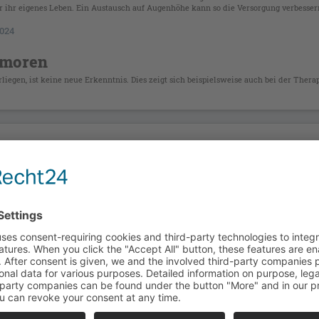
ür ihr eigenes Leben. Ein Austausch auf Augenhöhe kann so die Versorgung verbesser
024
Tumoren
liegen, ist keine neue Erkenntnis. Dies zeigt sich beispielsweise auch bei der Thera
024
DERMATOLOGIE KOMPAKT & PRAXISNAH 2024
DERMAT
INNOVATIVE LÖSUNGEN
HAUTCHE
Das virtuelle Krankenhaus
KI r
„Wir haben in Deutschland ein Problem: 6 300
„Wir sehe
rlin)
Dermatologinnen und Dermatologen müssen 21
oder ver
 oder
Millionen Patientinnen und Patienten versorgen“,
Hautverän
erklärte Prof. Dr. med. Julia Welzel (Augsburg).
wegen de
Großes Potenzial läge in der Nutzung „virtueller
per Hautc
Krankenhäuser“.
024
DERMATOLOGIE KOMPAKT & PRAXISNAH 2022
DERMAT
AKTINISCHE KERATOSEN ALS BERUFSKRANKHEIT
ALTERSF
BK 5103 & BG – was
Auf 