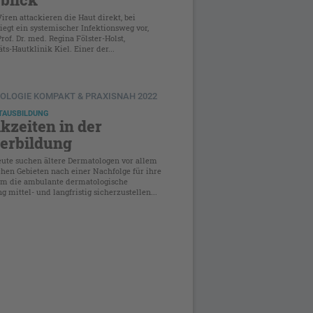
ren attackieren die Haut direkt, bei
iegt ein systemischer Infektionsweg vor,
Prof. Dr. med. Regina Fölster-Holst,
äts-Hautklinik Kiel. Einer der...
OLOGIE KOMPAKT & PRAXISNAH 2022
TAUSBILDUNG
ikzeiten in der
erbildung
eute suchen ältere Dermatologen vor allem
chen Gebieten nach einer Nachfolge für ihre
„Um die ambulante dermatologische
g mittel- und langfristig sicherzustellen...