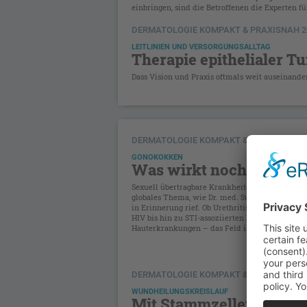
einbringen, sind die Betroffenen die Experten f
DERMATOLOGIE KOMPAKT & PRAXISNAH 2
LEITLINIEN UND VERSORGUNGSALLTAG
Therapie epithelialer 
Dass Vision und Praxis oftmals weit auseinander
DERMATOLOGIE KOMPAKT & PRAXISNAH 2
GONOKOKKEN
Was wirkt noch?
Sexuell übertragbare Krankheiten (STI) sind ein
globales Thema, wie Dr. med. Susanne Buder (Be
in Erinnerung rief. Ob Urethritis, ulzerative STI
HIV bis hin zu STI-assoziierten Darm- oder
Hauterkrankungen – das Feld ist sehr weit.
DERMATOLOGIE KOMPAKT & PRAXISNAH 2
WUNDHEILUNGSKREISLAUF
Mit Stammzellen gegen