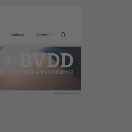
Podcast
Service
© GettyImages/AndreyPopov