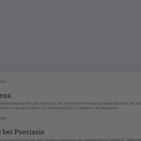
024
denz
zwerkmetaanalysen und Daten aus der klinischen Versorgung tragen dazu bei, ein u
teht es um die Evidenz zur Interleukin(IL)-17-Inhibition bei Psoriasis?
024
bei Psoriasis
 mehr zu beachten als nur den Wirkmechanismus der angewendeten Substanz: Während