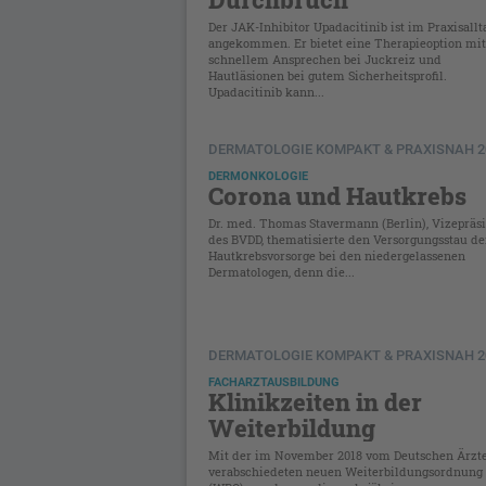
Der JAK-Inhibitor Upadacitinib ist im Praxisallt
angekommen. Er bietet eine Therapieoption mit
schnellem Ansprechen bei Juckreiz und
Hautläsionen bei gutem Sicherheitsprofil.
Upadacitinib kann...
DERMATOLOGIE KOMPAKT & PRAXISNAH 2
DERMONKOLOGIE
Corona und Hautkrebs
Dr. med. Thomas Stavermann (Berlin), Vizepräs
des BVDD, thematisierte den Versorgungsstau de
Hautkrebsvorsorge bei den niedergelassenen
Dermatologen, denn die...
DERMATOLOGIE KOMPAKT & PRAXISNAH 2
FACHARZTAUSBILDUNG
Klinikzeiten in der
Weiterbildung
Mit der im November 2018 vom Deutschen Ärzt
verabschiedeten neuen Weiterbildungsordnung