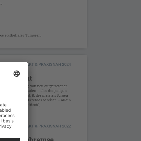
n.
pie epithelialer Tumoren.
OLOGIE KOMPAKT & PRAXISNAH 2024
CK-APPS
eicht nicht
n die Beurteilung von neu aufgetretenen
änderten Muttermalen – also denjenigen
derungen, die i. d. R. die meisten Sorgen
s schwarzen Hautkrebses bereiten – allein
heck-App sehr kritisch“, ...
OLOGIE KOMPAKT & PRAXISNAH 2022
ORSCHUNG
die Altersbremse