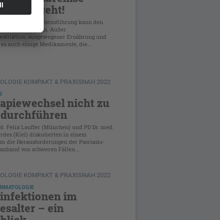
en – das geht!
r eine gesunde Lebensführung kann den
sprozess verzögern. Außer
restriktion, ausgewogener Ernährung und
t es auch einige Medikamente, die...
OLOGIE KOMPAKT & PRAXISNAH 2022
S
apiewechsel nicht zu
 durchführen
d. Felix Lauffer (München) und PD Dr. med.
rdes (Kiel) diskutierten in einem
m die Herausforderungen der Psoriasis-
anhand von schweren Fällen...
OLOGIE KOMPAKT & PRAXISNAH 2022
ERMATOLOGIE
infektionen im
esalter – ein
blick