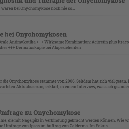
iagnostik und Therapie der Onychomykose
 waren bei Onychomykose noch nie so...
ie bei Onychomykosen
Orale Antimykotika +++ Wirksame Kombination: Acitretin plus Itrac
cher +++ Dermatoskopie bei Alopezieherden
 für die Onychomykose stammte von 2006. Seitdem hat sich viel getan. P
warteten Aktualisierung erklärt, in einem Interview, was sich geändert
-Umfrage zu Onychomykose
le, die mit Nagelpilz in Verbindung gebracht werden können. Wie w
ne Umfrage von Ipsos im Auftrag von Galderma. Im Fokus ...