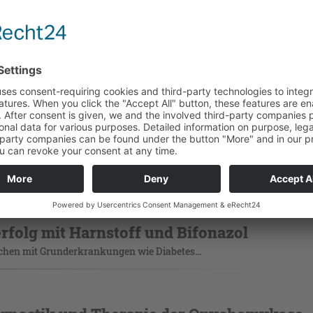
 Zehen- und Fingernägel. Unbehandelt schreitet sie in der Regel lan
ilung. Im Folgenden werden die wichtigsten Aspekte zu Blickdiagno
 ...
rapie der Onychomykose?
ge nach Kriterien für die Mono- oder Kombinationstherapie und die 
 Eingang in die Empfehlungen der überarbeiteten S1-Leitlinie ...
folg mit Harnstoff und Bifonazol
schen mit Grunderkrankungen wie Diabetes...