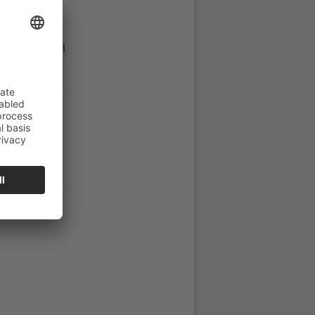
gsam voran und
se,
Möglichkeiten