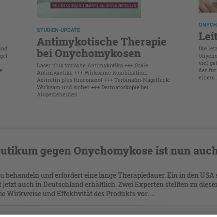
ONYCH
STUDIEN-UPDATE
Lei
Antimykotische Therapie
und
Die let
bei Onychomykosen
gel
Onycho
viel ge
Laser plus topische Antimykotika +++ Orale
e
der für
Antimykotika +++ Wirksame Kombination:
einem I
Acitretin plus Itraconazol +++ Terbinafin-Nagellack:
Wirksam und sicher +++ Dermatoskopie bei
Alopezieherden
utikum gegen Onychomykose ist nun auch
g zu behandeln und erfordert eine lange Therapiedauer. Ein in den USA 
 jetzt auch in Deutschland erhältlich. Zwei Experten stellten zu dies
Wirkweise und Effektivität des Produkts vor. ...