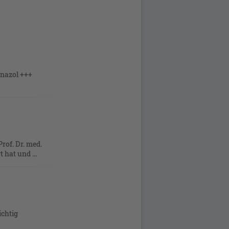
onazol +++
rof. Dr. med.
 hat und ...
ichtig