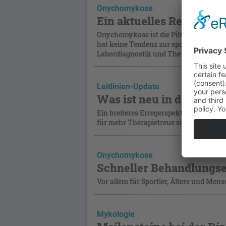
Onychomykose
Ein aktuelles Review
Onychomykose ist die Pilzinfektion der
hat keine Tendenz zur spontanen Aushe
Labordiagnostik und Therapie dargelegt.
Leitlinien-Update
Was ist neu in der The
Ein breiteres Erregerspektrum, die Fra
für mehr Therapietreue sind Themen, die
Onychomykose
Schneller Behandlungser
Vor allem für Sportler, Ältere und Men
Mykologie