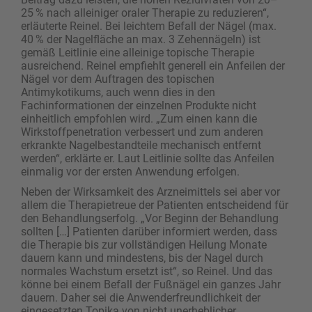
25 % nach alleiniger oraler Therapie zu reduzieren“,
erläuterte Reinel. Bei leichtem Befall der Nägel (max.
40 % der Nagelfläche an max. 3 Zehennägeln) ist
gemäß Leitlinie eine alleinige ­topische Therapie
ausreichend. Reinel empfiehlt ­generell ein Anfeilen der
Nägel vor dem Auftragen des topischen
Antimykotikums, auch wenn dies in den
Fachinformationen der einzelnen Produkte nicht
einheitlich empfohlen wird. „Zum einen kann die
Wirkstoffpenetration verbessert und zum anderen
erkrankte Nagelbestandteile mechanisch entfernt
werden“, erklärte er. Laut Leitlinie sollte das Anfeilen
einmalig vor der ersten Anwendung erfolgen.
Neben der Wirksamkeit des Arzneimittels sei aber vor
allem die Therapietreue der Patienten entscheidend für
den Behandlungserfolg. „Vor Beginn der Behandlung
sollten […] Patienten darüber informiert werden, dass
die Therapie bis zur vollständigen Heilung Monate
dauern kann und mindestens, bis der Nagel durch
normales Wachstum ersetzt ist“, so Reinel. Und das
könne bei einem Befall der Fuß­nägel ein ganzes Jahr
dauern. Daher sei die Anwenderfreundlichkeit der
eingesetzten Topika von nicht ­unerheblicher