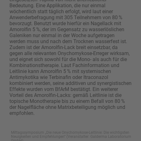
Bedeutung. Eine Applikation, die nur einmal
wöchentlich statt täglich erfolgt, wird laut einer
Anwenderbefragung mit 305 Teilnehmern von 80 %
bevorzugt. Benutzt wurde hierfür ein Nagellack mit
Amorolfin 5 %, der im Gegensatz zu wasserlöslichen
Galeniken nur einmal in der Woche aufgetragen
werden muss und nach dem Trocknen wasserfest ist.
Zudem ist der Amorolfin-Lack breit einsetzbar, da
gegen alle relevanten Onychomykose-­Erreger wirksam,
und eignet sich sowohl für die Mono- als auch für die
Kombinationstherapie. Laut Fachinformation und
Leitlinie kann Amorolfin 5 % mit systemischen
Antimykotika wie Terbinafin oder Itraconazol
kombiniert werden, seine additiven und synergistischen
Effekte wurden vom BfArM bestätigt. Ein weiterer
Vorteil des Amorolfin-Lacks: gemäß Leitlinie ist die
topische Monotherapie bis zu einem Befall von 80 %
der Nagelfläche ohne Matrixbeteiligung möglich und
empfohlen.
Mittagssymposium „Die neue Onychomykose-Leitlinie: Die wichtigsten
Neuigkeiten und Empfehlungen“ (Veranstalter: Galderma Laboratorium
GmbH)