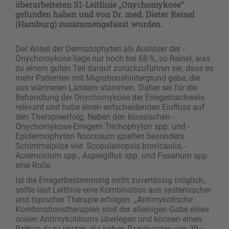
überarbeiteten S1-Leitlinie „Onychomykose“
gefunden haben und von Dr. med. Dieter Reinel
(Hamburg) zusammengefasst wurden.
Der Anteil der Dermatophyten als Auslöser der ­
Onychomykose liege nur noch bei 68 %, so Reinel, was
zu einem guten Teil darauf zurückzuführen sei, dass es
mehr Patienten mit Migrationshintergrund gebe, die
aus wärmeren Ländern stammen. Daher sei für die
Behandlung der Onychomykose der Erregernachweis
relevant und habe einen entscheidenden Einfluss auf
den Therapieerfolg. Neben den klassischen ­
Onychomykose-Erregern Trichophyton spp. und ­
Epidermophyton floccosum spielten besonders
Schimmelpilze wie Scopulariopsis brevicaulis, ­
Acremonium spp., Aspergillus spp. und Fusarium spp.
eine Rolle.
Ist die Erregerbestimmung nicht zuverlässig möglich,
sollte laut Leitlinie eine Kombination aus systemischer
und topischer Therapie erfolgen. „Antimykotische
Kombinationstherapien sind der alleinigen Gabe eines
oralen Antimykotikums überlegen und können einen
Beitrag dazu leisten, die hohen Rezidivraten von 20–