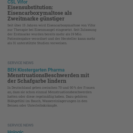
CSL Vifor
Eisensubstitution:
Eisencarboxymaltose als
Zweitmarke günstiger
Seit über 15 Jahren wird Eisencarboxymaltose von Vifor
zur Therapie bei Eisenmangel eingesetzt. Seit Zulassung
der Erstmarke wurden bereits mehr als 19 Mio.
Patientenjahre verordnet und der Hersteller kann mehr
als 31 unterstützte Studien vorweisen.
SERVICE NEWS
BEH Klostergarten Pharma
MenstruationsBeschwerden mit
der Schafgarbe lindern
In Deutschland geben zwischen 70 und 90 % der Frauen
an, dass sie schon einmal Menstruationsbeschwerden
hatten oder diese regelmäßig haben. Dazu gehören
Blähgefühl im Bauch, Wassereinlagerungen in den
Beinen oder Unterleibskrämpfe.
SERVICE NEWS
Hologic