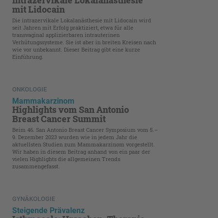
Intrazervikale Lokalanästhesie
mit Lidocain
Die intrazervikale Lokalanästhesie mit Lidocain wird
seit Jahren mit Erfolg praktiziert, etwa für alle
transvaginal applizierbaren intrauterinen
Verhütungssysteme. Sie ist aber in breiten Kreisen nach
wie vor unbekannt. Dieser Beitrag gibt eine kurze
Einführung.
ONKOLOGIE
Mammakarzinom
Highlights vom San Antonio
Breast Cancer Summit
Beim 46. San Antonio Breast Cancer Symposium vom 5.–
9. Dezember 2023 wurden wie in jedem Jahr die
aktuellsten Studien zum Mammakarzinom vorgestellt.
Wir haben in diesem Beitrag anhand von ein paar der
vielen Highlights die allgemeinen Trends
zusammengefasst.
GYNÄKOLOGIE
Steigende Prävalenz