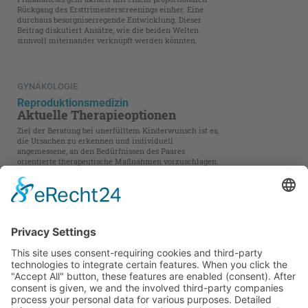
Rückgang des Ersttrimesterscreenings einher. Eine
durchaus besorgniserregende Entwicklung. Dieser
Beitrag diskutiert Ansätze, wie die beiden Welten
sinnvoll miteinander verknüpft werden könnten.
GYNÄKOLOGIE
Reproduktionsmedizin
Aktuelle Therapieoptionen
Ziel der Beratung bei unerfülltem Kinderwunsch ist es,
die Ursachen zu erkennen und individuell
angemessene, an den Bedürfnissen des Paares
orientierte therapeutische Maßnahmen vorzuschlagen.
Dieser Beitrag vergleicht verschiedene Optionen und
erörtert Gründe für wiederholtes
Implantationsversagen.