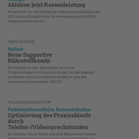
Ablation jetzt Kassenleistung
NovaSure® zur Hochfrequenz-Endometriumablation ist
2023 in den Einheitlichen Bewertungsmaßstab (EBM)
aufgenommen worden.
SERVICE NEWS
Helixor
Neue Supportive
Nährstoffkombi
Die Mukosa in den Atemwegen sowie im
Urogenitaltrakt schützen den Körper vor pathogenen
Einflüssen durch ihre Barrierefunktion und das
mukosale Immunsystem (MALT).
PRAXISORGANISATION
Patientenfreundliche Kommunikation
Optimierung des Praxisablaufs
durch
Telefon-/Videosprechstunden
Im Zeitalter von E-Mails, sozialen Medien und Instant
Messaging könnte man meinen, dass das Telefon an