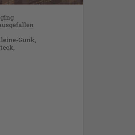
Aging
ausgefallen
Kleine-Gunk,
teck,