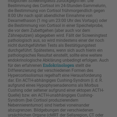
möglichen Screeningtests zurückgegriffen: Die
Bestimmung des Cortisol im 24-Stunden-Sammelurin,
die Bestimmung von Cortisol frühmorgendlich gegen
8:00 Uhr nach spät abendlicher Einnahme von
Dexamethason (1 mg um 23:00 Uhr des Vortags) oder
die Bestimmung von Cortisol in einer Speichelprobe,
die vor dem Zubettgehen (aber auch vor dem
Zähneputzen) abgegeben wird. Fällt der Screeningtest
pathologisch aus, so wird mindestens einer der noch
nicht durchgeführten Tests als Bestätigungstest
durchgeführt. Spätestens, wenn sich auch hierin ein
pathologisches Resultat einstellt, sollte eine weitere
endokrinologische Abklärung unbedingt erfolgen. Auch
Endokrinologen
für den erfahrenen
stellt die
Differenzierung der verschiedenen Formen des
Hypercortisolismus regelhaft eine Herausforderung
dar. Ein ACTH-abhängiges Cushing-Syndrom (i. d. R.
aufgrund eines Hypophysenadenoms als Morbus
Cushing oder seltener aufgrund einer ektopen ACTH-
Quelle) bzw. ein ACTH-unabhängiges Cushing-
Syndrom (bei Cortisol produzierendem
Nebennierentumor) sind hierbei voneinander
abzugrenzen. Bildgebungen der verschiedenen
ursächlichen Organe (cMRT der Sellaregion, CT oder