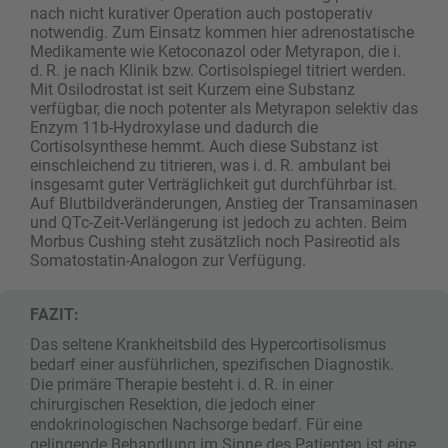
nach nicht kurativer Operation auch postoperativ
notwendig. Zum Einsatz kommen hier adrenostatische
Medikamente wie Ketoconazol oder Metyrapon, die i.
d. R. je nach Klinik bzw. Cortisolspiegel titriert werden.
Mit Osilodrostat ist seit Kurzem eine Substanz
verfügbar, die noch potenter als Metyrapon selektiv das
Enzym 11b-Hydroxylase und dadurch die
Cortisolsynthese hemmt. Auch diese Substanz ist
einschleichend zu titrieren, was i. d. R. ambulant bei
insgesamt guter Verträglichkeit gut durchführbar ist.
Auf Blutbildveränderungen, Anstieg der Transaminasen
und QTc-Zeit-Verlängerung ist jedoch zu achten. Beim
Morbus Cushing steht zusätzlich noch Pasireotid als
Somatostatin-Analogon zur Verfügung.
FAZIT:
Das seltene Krankheitsbild des Hypercortiso­lismus
bedarf einer ausführlichen, spezifischen Diagnostik.
Die primäre Therapie besteht i. d. R. in einer
chirurgischen Resektion, die jedoch einer
endokrinologischen Nachsorge bedarf. Für eine
gelingende Behandlung im Sinne des Patienten ist eine