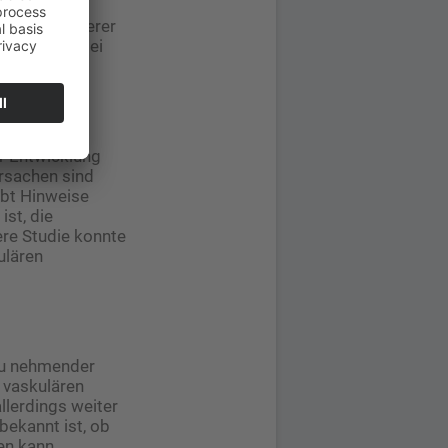
Hirninfarkte
chtung größerer
 Ischämien bei
r Entwicklung
rsachen sind
ibt Hinweise
ist, die
ere Studie konnte
ulären
 zu nehmender
n vaskulären
llerdings weiter
bekannt ist, ob
en kann.