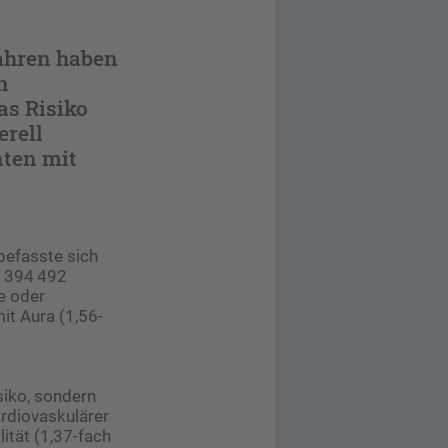
ahren haben
n
as Risiko
erell
nten mit
befasste sich
n 394 492
he oder
it Aura (1,56-
siko, sondern
rdiovaskulärer
ität (1,37-fach