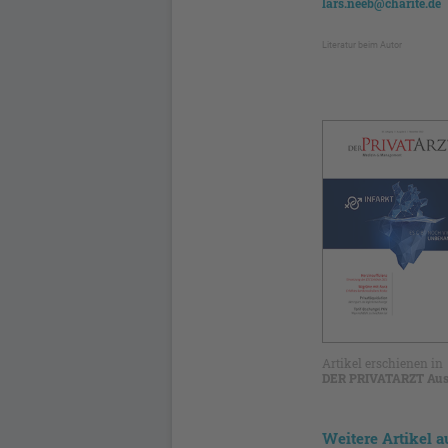
lars.neeb@charite.de
Literatur beim Autor
Artikel erschienen in
DER PRIVATARZT Aus
Weitere Artikel a