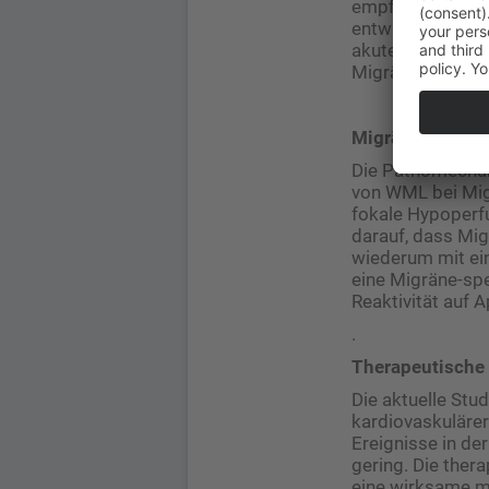
empfindlicher ge
entwickeln. Zwe
akuter Hirninfar
Migräne auch fü
Migräne als sys
Die Pathomechan
von WML bei Migr
fokale Hypoperf
darauf, dass Migr
wiederum mit ein
eine Migräne-spe
Reaktivität auf 
.
Therapeutische 
Die aktuelle Stu
kardiovaskulärer
Ereignisse in de
gering. Die ther
eine wirksame m