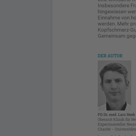
Insbesondere Fra
hingewiesen werd
Einnahme von ho
werden. Mehr pra
Kopfschmerz-Gui
Gemeinsam gege
DER AUTOR
PD Dr. med. Lars Neeb
Oberarzt Klinik für N
Experimenteller Neuro
Charité – Universität