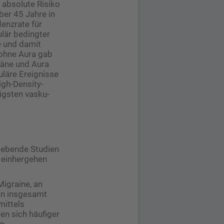
­absolute Risiko
er 45 ­Jahre in
enzrate für
ulär bedingter
e und damit
 ohne Aura gab
räne und Aura
uläre Ereignisse
igh-Density-
igsten vasku­
dgebende Studien
n einhergehen
Migraine, an
an insgesamt
mittels
n sich häufiger
en