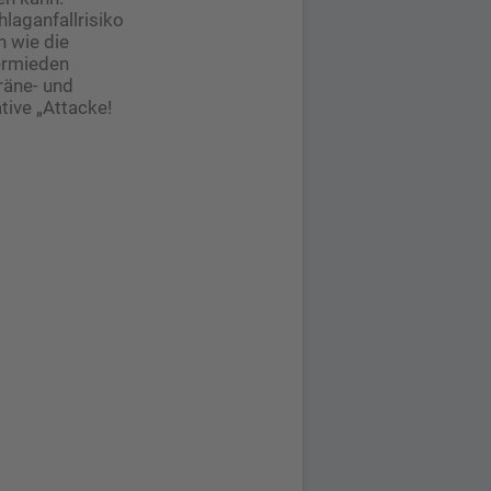
laganfallrisiko
n wie die
ermieden
räne- und
ive „Attacke!