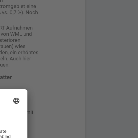
Stromgebiet eine
 vs. 0,7 %). Noch
 MRT-Aufnahmen
en von WML und
sterioren
Frauen) wies
den, ein erhöhtes
eln. Auch hier
auen.
atter
hlaganfalls mit
ür andere
iese Tiere