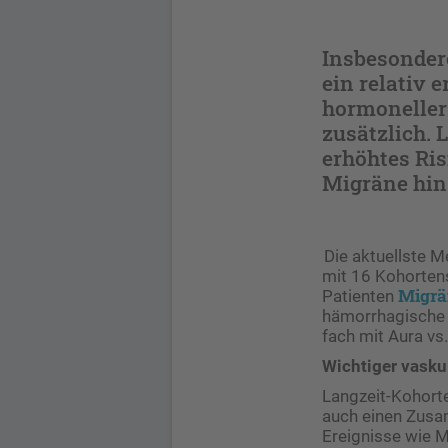
Insbesonder
ein relativ 
hormoneller
zusätzlich. 
erhöhtes Ris
Migräne hin
Die aktuellste M
mit ­16 Ko­hor­t
Migrä
Patienten
hämorrhagische S
fach mit Aura vs
Wichtiger vasku
Langzeit-Kohorte
auch einen Zusa
Ereignisse wie M