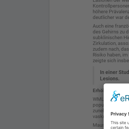
Kontrollpersonen
höhere Prävalenz
deutlicher war d
Auch eine franz
des ­Gehirns zu
subklinischen Hi
Zirkulation, asso
zudem nach, dass
Risiko haben, im
zeigte sich insbe
In einer Stu
Lesions.
Erhöhte Anfälli
WML sind ein sign
populationsbasie
zunehmendem Aus
vaskuläre Ereign
Mausmodelle zur