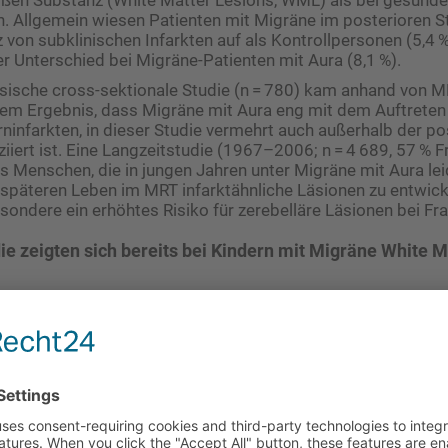
. Allgemein wiesen Patienten mit Migräne im pos­­terioren 
 von subklinischen Infarkten auf als Kontrollpersonen (5,4 %
er Unterschied bei Migräne-Patienten mit Aura (8,1 %).
ösische cross-sektionale Studie (n = 780) kam anhand von
 dem Ergebnis, dass Migräne mit Aura eng mit dem Auftret
rninfarkten, in dieser Studie vermehrt auch außerhalb der po
ziiert ist. Eine Langzeitstudie (1967–2006; n = 4 689, 57 % 
 Menschen, die in jungen Jahren unter Migräne mit Aura lei
 späteren Leben im MRT infarktähnliche Läsionen zu entwick
sondere ein erhöhtes Risiko für ­zerebelläre Läsionen bei Fr
die zeigten sich bereits bei Kindern mit Migräne White M
gkeit für ischämische Hirnverletzungen und Schlaganfälle
ifikanter Prädiktor für Schlaganfälle bei Älteren: In einer
rten Studie (n = 1 634, > 65 Jahre) stieg das Risiko eines Sc
gangsvolumen der WML signifikant an. Mit einem Risiko f
isse waren die WML nicht assoziiert.
 familiären hemiplegischen Migräne konnten zeigen, dass d