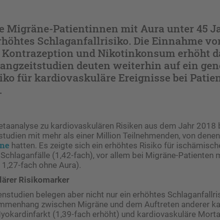
e Migräne-Patientinnen mit Aura unter 45 J
erhöhtes Schlaganfallrisiko. Die Einnahme vo
 Kontrazeption und Nikotinkonsum erhöht d
Langzeitstudien deuten weiterhin auf ein gen
iko für kardiovaskuläre Ereignisse bei Patie
.
etaanalyse zu kardiovaskulären Risiken aus dem Jahr 2018 
enstudien mit mehr als einer Million Teilnehmenden, von dene
ne
hatten. Es ­zeigte sich ein erhöhtes Risiko für ischämisc
chlaganfälle (1,42-fach), vor allem bei Migräne-Patienten m
. 1,27-fach ohne Aura).
lärer Risikomarker
nstudien belegen aber nicht nur ein erhöhtes Schlaganfallri
mmenhang zwischen Migräne und dem Auf­treten anderer ka
yokardinfarkt (1,39-fach erhöht) und kardiovaskuläre Morta­l