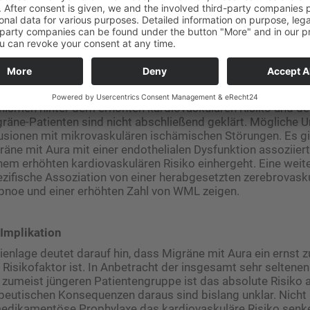
genüber Perfusionsdefiziten sind und größere ischämische 
i Kohortenstudien untermauern diese experimentelle Beoba
kte und einer erhöhten Vulnerabilität des Gehirns gegenüber
r den Menschen.
temische vaskuläre Erkrankung?
ismen hinter dem erhöhten kardiovaskulären Risiko und de
äne-Patienten sind nicht abschließend geklärt. Mögliche U
usionen mit mikrovaskulären ischämischen Störungen. Es g
äne mit Aura mit einer endothelialen Dysfunktion assoziiert 
em erhöhten kardiovaskulären Risiko einhergeht. Eine weit
zifische Assoziation von einer herabgesetzten zerebrovask
Apnoe und einer erhöhten Zahl von WML zeigen.
Implikation
dienlage deutet darauf hin, dass Migräne mit Aura ein ernst
 Risikofaktor ist. In Anbetracht der ins­gesamt sehr seltene
r zumeist jüngeren Patientengruppe ist das absolute Risiko a
apeutischen Konsequenzen daraus sind bislang unklar. Nicht ­
edikamentöse Prophylaxe das kardiovaskuläre Risiko senk