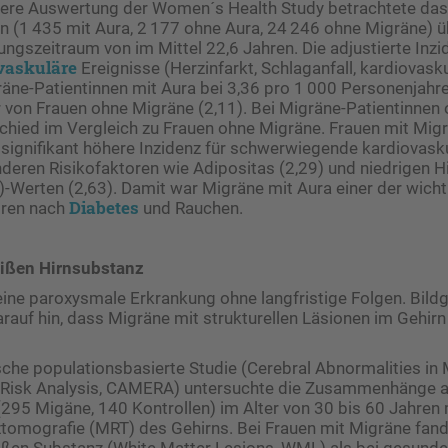
uere Auswertung der Women´s Health Study betrachtete das 
n (1 435 mit Aura, 2 177 ohne Aura, 24 246 ohne Migräne) üb
gszeitraum von im Mittel 22,6 Jahren. Die adjustierte Inzid
­vaskuläre
Ereignisse (Herzinfarkt, Schlaganfall, kardiovask
räne-Patientinnen mit Aura bei 3,36 pro 1 000 Personenjahr
r von Frauen ohne Migräne (2,11). Bei Migräne-Patientinnen
chied im Vergleich zu Frauen ohne ­Migräne. Frauen mit Mig
 signifikant höhere Inzidenz für schwerwiegende kardiovask
nderen Risikofaktoren wie Adipositas (2,29) und niedrigen H
-Werten (2,63). Damit war Migräne mit Aura einer der wicht
Diabetes
oren nach
und Rauchen.
eißen Hirnsubstanz
 eine paroxysmale Erkrankung ohne langfristige Folgen. Bil
rauf hin, dass Migräne mit strukturellen Läsionen im Gehir
sche populationsbasierte Studie ­(Cerebral Abnormalities in 
 Risk Analysis, CAMERA) untersuchte die ­Zusammenhänge 
95 Migäne, 140 Kontrollen) im Alter von 30 bis 60 Jahren 
omografie (MRT) des Gehirns. Bei Frauen mit Migräne fande
ißen Substanz (White Matter Lesions, WML) als bei gesund