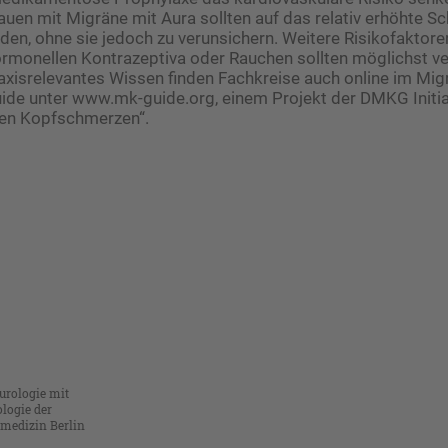
uen mit Migräne mit Aura sollten auf das relativ erhöhte Sch
en, ohne sie jedoch zu verunsichern. Weitere Risikofaktore
rmonellen Kontrazeptiva oder Rauchen sollten möglichst v
xisrelevantes Wissen finden Fachkreise auch online im Mig
de unter www.mk-guide.org, einem Projekt der DMKG Initiat
n Kopfschmerzen“.
eurologie mit
logie der
smedizin Berlin