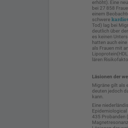
erhöht). Eine ne
bei 27 858 Fraue
einem Beobachtun
kardio
schwere
Tod) lag bei Mig
deutlich über de
es keinen Unters
hatten auch eine
als Frauen mit a
Lipoprotein(HDL)
lären Risikofakt
Läsionen der w
Migräne gilt als
deuten jedoch da
kann.
Eine niederländi
Epidemiological
435 Probanden (2
Magnetresonanzt
Läsionen der we