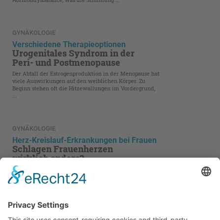
GYNÄKOLOGIE
Verschiedene Therapieoptionen
Urogenitales Syndrom in der
Peri- und Postmenopause
Der Abfall der Estrogenproduktion in der Menopause hat
viele Auswirkungen auf den weiblichen Körper. Zu
Beginn stehen oft die Hitzewallungen im Vordergrund,
...
GYNÄKOLOGIE
Herz-Kreislauf-Erkrankungen bei Frauen
Schlagen Frauenherzen
wirklich anders?
Geschlechtsspezifische Unterschiede bei Herz-Kreislauf-
Erkrankungen sind evident. Doch worauf ...