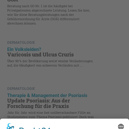
Beratung nach GO-Nr. 1 ist die häufigste bei
Privatpatienten abgerechnete Leistung. Lesen Sie hier,
wie Sie diese Beratungsleistungen nach der
Gebührenordnung für Ärzte (GOÄ) differenziert
abrechnen können.
DERMATOLOGIE
Ein Volksleiden?
Varicosis und Ulcus Cruris
Über 90 % der Bevölkerung weist venöse Veränderungen
auf, die Häufigkeit von schweren Verläufen mit ...
DERMATOLOGIE
Therapie & Management der Psoriasis
Update Psoriasis: Aus der
Forschung für die Praxis
Jahr für Jahr wird eine fast unüberschaubare Fülle an
Studiendaten zum Thema Psoriasis publiziert. Doch was
ist für den Dermatologen wirklich von Relevanz?
Highlights aus der Forschung sind aktuelle