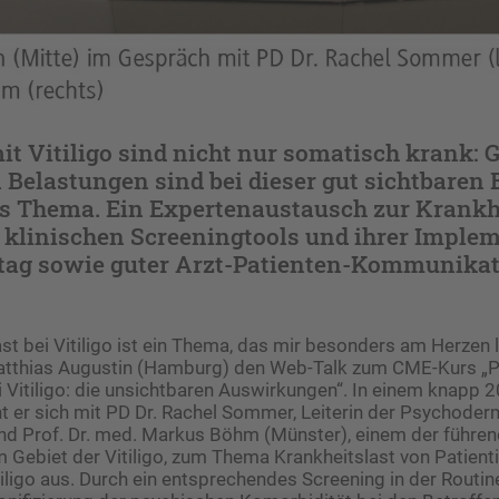
 Vitiligo sind nicht nur somatisch krank: G
 Belastungen sind bei dieser gut sichtbaren
es Thema. Ein Expertenaustausch zur Krankhe
, klinischen Screeningtools und ihrer Imple
ltag sowie guter Arzt-Patienten-Kommunikat
st bei Vitiligo ist ein Thema, das mir besonders am Herzen li
Matthias Augustin (Hamburg) den Web-Talk zum CME-Kurs „
 Vitiligo: die unsichtbaren Auswirkungen“. In einem knapp 
t er sich mit PD Dr. Rachel Sommer, Leiterin der Psychode
d Prof. Dr. med. Markus Böhm (Münster), einem der führend
 Gebiet der Vitiligo, zum Thema Krankheitslast von Patient
tiligo aus. Durch ein entsprechendes Screening in der Routi