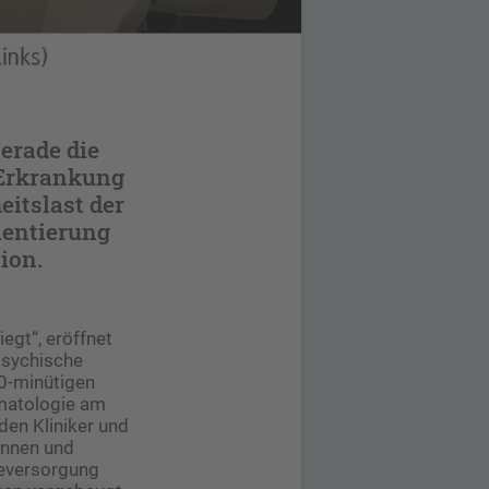
erade die
 Erkrankung
itslast der
mentierung
ion.
egt“, eröffnet
Psychische
20-minütigen
rmatologie am
en Kliniker und
innen und
neversorgung