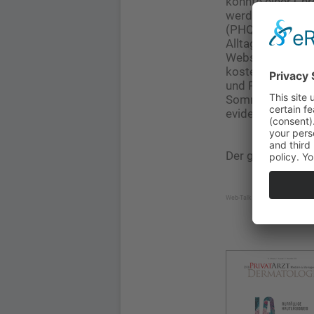
könnte einer Chr
werden. Die daf
(PHQ-2), Angsts
Alltag aber imme
Website www.der
kostenfrei zur Ve
und Patientinnen
Sommer. Diese re
evidenzbasierte
Der gesamte Web
Web-Talk „Vitiligo“ (Veranstalt