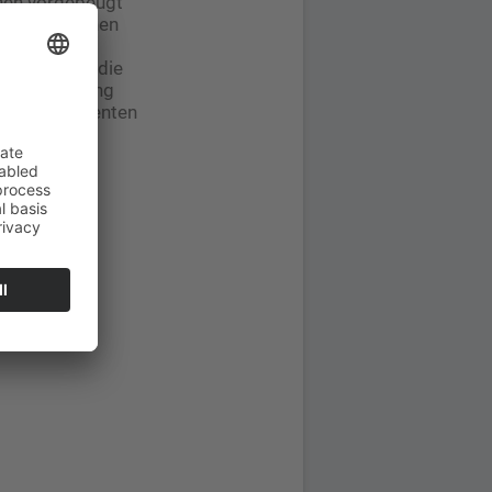
enen vorgebeugt
n Depressionen
 klinischen
bietet hier die
ive Auswertung
man den Patienten
bieten, rät
in zu
ügung.