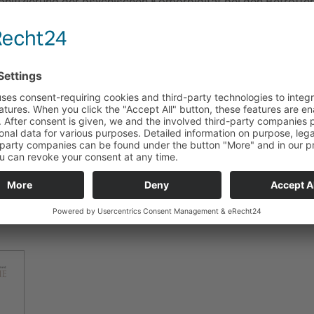
onifizierung der psychischen Komorbidität bei den Betroff
ür notwendingen klinischen Screeningtools zur Erhebung vo
törungen (GAD-2) oder Stigmatisierung (PUSH-D) würden im
r noch zu selten angewendet, erläutert Böhm. Unterstützung 
mavalue.com, die zahlreiche Checklisten und Tools inklus
rfügung stellt. Ist das Screening auffällig, kann und sollte 
 unterschiedliche psychosoziale Unterstützungsangebote an
ichen von Selbsthilfe-Angeboten über Psychotherapie bis h
n Online-Programmen.
HIER
-Talk steht Ärztinnen und Ärzten
kostenfrei zur Verf
er: CME-Welt), Oktober 2024