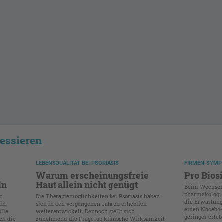
ressieren
LEBENSQUALITÄT BEI PSORIASIS
FIRMEN-SYMP
Warum erscheinungsfreie
Pro Bios
ln
Haut allein nicht genügt
Beim Wechsel a
pharmakologis
en
Die Therapiemöglichkeiten bei Psoriasis haben
die Erwartung
in,
sich in den vergangenen Jahren erheblich
einen Nocebo-
lle
weiterentwickelt. Dennoch stellt sich
geringer erle
ch die
zunehmend die Frage, ob klinische Wirksamkeit