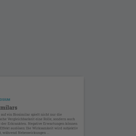
OSIUM
imilars
uf ein Biosimilar spielt nicht nur die
che Vergleichbarkeit eine Rolle, sondern auch
 der Erkrankten. Negative Erwartungen können
Effekt auslösen: Die Wirksamkeit wird subjektiv
bt, während Nebenwirkungen ...