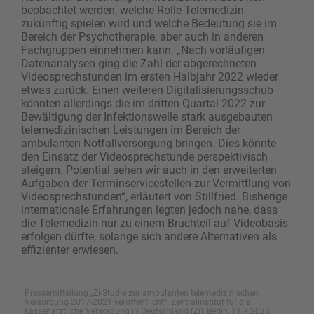
beobachtet werden, welche Rolle Telemedizin
zukünftig spielen wird und welche Bedeutung sie im
Bereich der Psychotherapie, aber auch in anderen
Fachgruppen einnehmen kann. „Nach vorläufigen
Datenanalysen ging die Zahl der abgerechneten
Videosprechstunden im ersten Halbjahr 2022 wieder
etwas zurück. Einen weiteren Digitalisierungsschub
könnten allerdings die im dritten Quartal 2022 zur
Bewältigung der Infektionswelle stark ausgebauten
telemedizinischen Leistungen im Bereich der
ambulanten Notfallversorgung bringen. Dies könnte
den Einsatz der Videosprechstunde perspektivisch
steigern. Potential sehen wir auch in den erweiterten
Aufgaben der Terminservicestellen zur Vermittlung von
Videosprechstunden“, erläutert von Stillfried. Bisherige
internationale Erfahrungen legten jedoch nahe, dass
die Telemedizin nur zu einem Bruchteil auf Videobasis
erfolgen dürfte, solange sich andere Alternativen als
effizienter erwiesen.
Pressemitteilung „Zi-Studie zur ambulanten telemedizinischen
Versorgung 2017-2021 veröffentlicht“. Zentralinstitut für die
kassenärztliche Versorgung in Deutschland (Zi), Berlin, 13.7.2023