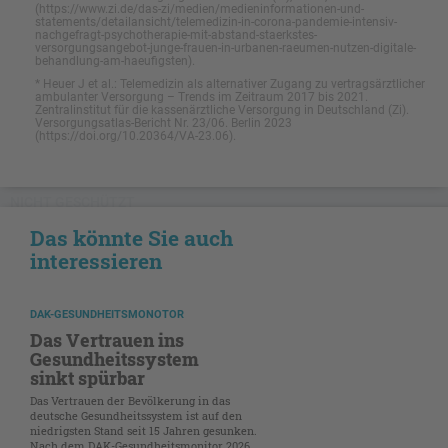
(https://www.zi.de/das-zi/medien/medieninformationen-und-
statements/detailansicht/telemedizin-in-corona-pandemie-intensiv-
nachgefragt-psychotherapie-mit-abstand-staerkstes-
versorgungsangebot-junge-frauen-in-urbanen-raeumen-nutzen-digitale-
behandlung-am-haeufigsten).
* Heuer J et al.: Telemedizin als alternativer Zugang zu vertragsärztlicher
ambulanter Versorgung – Trends im Zeitraum 2017 bis 2021.
Zentralinstitut für die kassenärztliche Versorgung in Deutschland (Zi).
Versorgungsatlas-Bericht Nr. 23/06. Berlin 2023
(https://doi.org/10.20364/VA-23.06).
NICHT GESCHÜTZT
Das könnte Sie auch
interessieren
DAK-GESUNDHEITSMONOTOR
Das Vertrauen ins
Gesundheitssystem
sinkt spürbar
Das Vertrauen der Bevölkerung in das
deutsche Gesundheitssystem ist auf den
niedrigsten Stand seit 15 Jahren gesunken.
Nach dem DAK-Gesundheitsmonitor 2026