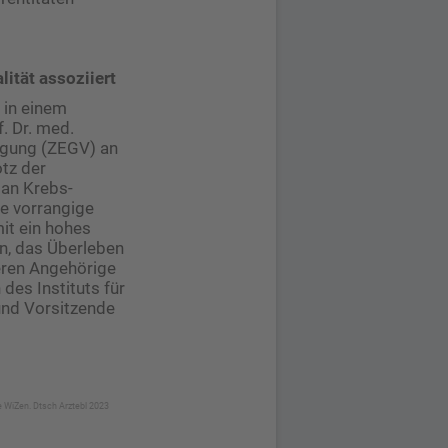
lität assoziiert
 in einem
f. Dr. med.
rgung (ZEGV) an
tz der
 an Krebs-
ne vorrangige
it ein hohes
n, das Überleben
eren Angehörige
des Instituts für
und Vorsitzende
ie WiZen. Dtsch Arztebl 2023