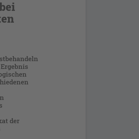
bei
ten
erstbehandeln
 Ergebnis
ogischen
chiedenen
on
s
at der
s