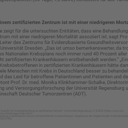
nem zertifizierten Zentrum ist mit einer niedrigeren Morta
e zeigt für die untersuchten Entitäten, dass eine Behandlung
ntrum mit einer niedrigeren Mortalität assoziiert ist, sagt Pro
 Leiter des Zentrums für Evidenzbasierte Gesundheitsverso
Universität Dresden. „Das ist umso bemerkenswerter, da tro
s Nationalen Krebsplans noch immer rund 40 Prozent aller
cht zertifizierten Krankenhäusern erstbehandelt werden.“ „Ei
rebsbetroffenen in zertifizierten Krankenhäusern hätte dam
viele Menschen mit Krebs in Deutschland besser zu behandel
d das Leid für betroffene Patientinnen und Patienten und d
betont Prof. Dr. med. Monika Klinkhammer-Schalke, Direktorin 
ung und Versorgungsforschung der Universität Regensburg 
inschaft Deutscher Tumorzentren (ADT).
 Qualität von Krebsbehandlung an zertifizierten Zentren“. Universität Regensburg, 21.8.2023 (https://www.uni-
e/mitteilungen/index.html).
handlung in zertifizierten versus nichtzertifizierten Krankenhäusern. Ergebnisse der vergleichenden Kohortenstud
2023.0169).