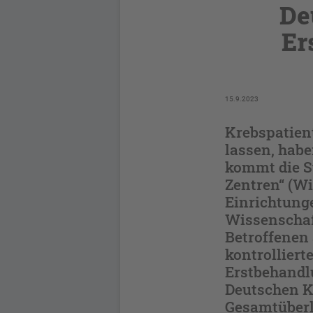
De
Er
15.9.2023
Krebspatient
lassen, hab
kommt die S
Zentren“ (W
Einrichtung
Wissenschaft
Betroffenen
kontrolliert
Erstbehandl
Deutschen Kr
Gesamtüberl