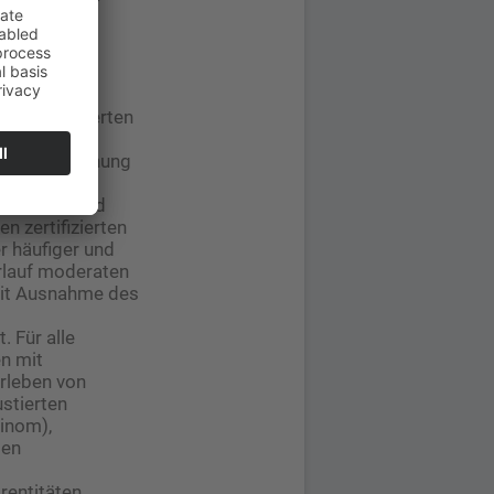
AOK-Versicherten
horten mit
die Untersuchung
etroffenen
ifend bestand
n zertifizierten
r häufiger und
erlauf moderaten
 mit Ausnahme des
 Für alle
en mit
rleben von
ustierten
inom),
ten
rentitäten