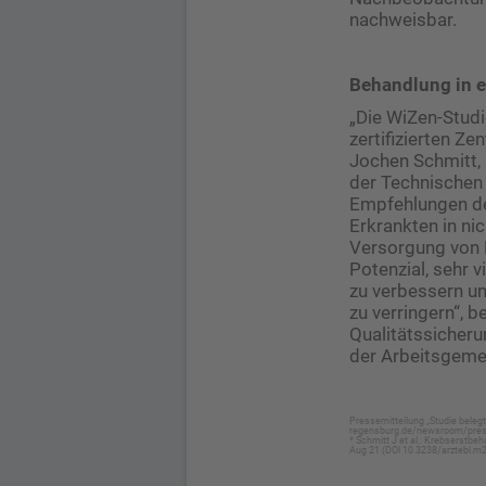
nachweisbar.
Behandlung in ei
„Die WiZen-Studi
zertifizierten Ze
Jochen Schmitt,
der Technischen 
Empfehlungen de
Erkrankten in ni
Versorgung von K
Potenzial, sehr 
zu verbessern un
zu verringern“, 
Qualitätssicher
der Arbeitsgeme
Pressemitteilung „Studie belegt
regensburg.de/newsroom/press
* Schmitt J et al.: Krebserstbe
Aug 21 (DOI 10.3238/arztebl.m