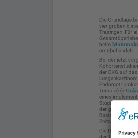
Die Grundlage bi
vier großen klin
Thüringen. Für a
Gesamtüberleben 
Mammaka
beim
erst-behandelt.
Bei der jetzt vor
Kohortenstudien 
der DKG auf das
Lungenkarzinom,
Endometriumkarz
Onko
Tumore) (>
eines implement
Studienkonzeptio
der gesetzlichen
Basis bildeten b
Zeitraum 2009 b
Die Datenanalys
der TU Dresden.