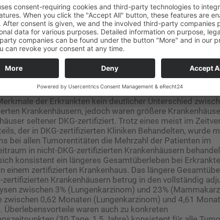
iagnose der betrachteten Krebsentität.
e: Daten von 22 Millionen Versicherten
iner Gesamtpopulation von rund 22 Millionen volljährigen 
nnten nach Anwendung der Ein- und Ausschlusskriterien Ko
zidenter Krebserkrankung für die untersuchten Entitäten in 
werden. Die Kohorten sind in einer Größe zwischen 10596 B
) und 172901 Patienten (Lungenkarzinom). Entitätsübergre
 Merkmale der Erkrankten kein deutlicher Unterschied zwische
izierten Krankenhäusern, jedoch waren größere Krankenhäuse
häuser seltener DKG-zertifiziert. Trotz eines meist im Zeitv
eils, der in DKG-zertifizierten Kliniken Behandelten, wurde
bei allen Tumorentitäten die Mehrzahl der Patienten im
traum in nicht-DKG-zertifizierten Krankenhäusern behandelt.
 sich konsistent ein längeres Gesamtüberleben bei Erkrankt
n einem zertifizierten Krankenhaus. Das längere Gesamtübe
-zertifizierten Krankenhäusern betrug in den vollständig adj
lysen zwischen 3% (Lungenkarzinom) und 23% (Mammakarz
 zwischen 0,62 Monaten (Lungenkarzinom) und 4,61 Mona
. Überlebensvorteile waren auch zu konkreten
zeitpunkten (30 Tage, 1,5 Jahre) konsistent für alle Tumo