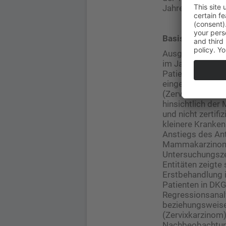
Jahren und Erstd
Basis der Studi
Ausgehend von e
im Jahr 2017 ko
Patienten mit in
eingeschlossen 
(Zervixkarzinom
hinsichtlich der
und nicht zertif
kleinere Kranken
Anstiegs des Ant
Mammakarzinoms 
Untersuchungszei
Entitäten zeigte
Erstbehandlung i
Patienten in DKG
Regressionsana
beziehungsweise
(Zervixkarzinom)
Nachbeobachtungs