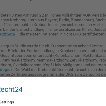
ldeten Daten von rund 22 Millionen volljähriger AOK-Versich
ischen Krebsregistern aus Bayern, Berlin, Brandenburg, Sach
lle 11 untersuchten Krebsarten zeigen sich demnach Vorteil
bei der Erstbehandlung in einer zertifizierten Klinik. Jedo
rzinom
– die meisten Patienten in nicht DKG-zertifizierte
gelegten Studie wurde für elf Krebsentitäten anhand kontroll
der Effekt der Erstbehandlung in Krankenhäusern mit und oh
 Gesamtüberleben untersucht (Kolonkarzinom, Rektumkarz
 Pankreaskarzinom, Mammakarzinom, Zervixkarzinom, Pros
inom, Ovarialkarzinom, Kopf-Hals-Malignome und neuroon
logie
) . Die Wahl der Krebsentitäten richtete sich nach d
ierten Zertifizierungsprogramms der DKG zum Zeitpunkt de
n und der Abbildbarkeit der adressierten Entitäten in Abr
 Krankenversicherung (GKV) sowie in Klinischen Krebsregist
undesweite, pseudonymisierte GKV-Daten aller AOK-Versich
is 2017.
e erfolgte am Zentrum für Evidenzbasierte Gesundheitsver
 Eingeschlossen wurden Patienten mit Diagnosealter von m