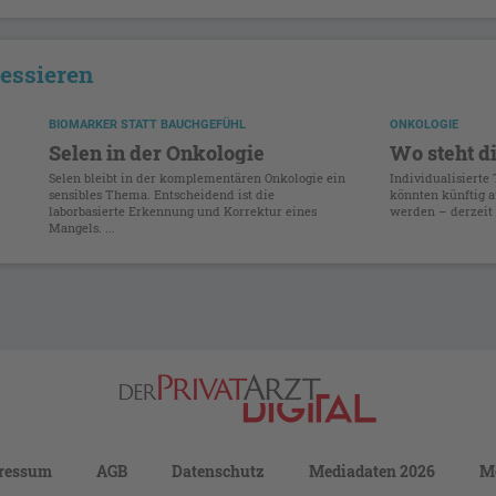
ressieren
BIOMARKER STATT BAUCHGEFÜHL
ONKOLOGIE
Selen in der Onkologie
Wo steht d
Selen bleibt in der komplementären Onkologie ein
Individualisierte
sensibles Thema. Entscheidend ist die
könnten künftig a
laborbasierte Erkennung und Korrektur eines
werden – derzeit b
Mangels. ...
ressum
AGB
Datenschutz
Mediadaten 2026
M