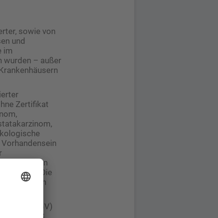
erter, sowie von
sen und
e im
ch wurden – außer
n Krankenhäusern
ierter
ne Zertifikat
inom,
tatakarzinom,
kologische
em Vorhandensein
r
echnungsdaten
ern (KKR). Die
erten für den
sorgung (ZEGV)
indestens 18