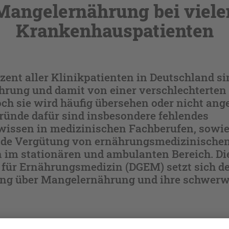
Mangelernährung bei viele
Krankenhauspatienten
ozent aller Klinikpatienten in Deutschland s
rung und damit von einer verschlechterten
och sie wird häufig übersehen oder nicht an
ründe dafür sind insbesondere fehlendes
issen in medizinischen Fachberufen, sowie
de Vergütung von ernährungsmedizinische
m stationären und ambulanten Bereich. Di
 für Ernährungsmedizin (DGEM) setzt sich de
ung über Mangelernährung und ihre schwer