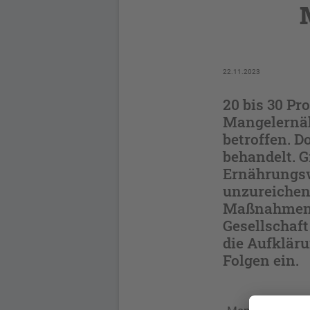
22.11.2023
20 bis 30 Pr
Mangelernäh
betroffen. D
behandelt. G
Ernährungsw
unzureichen
Maßnahmen i
Gesellschaft
die Aufklär
Folgen ein.