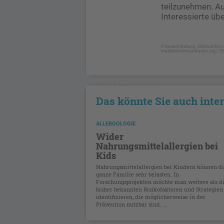
teilzunehmen. A
Interessierte üb
Pressemitteilung „Malnutritio
medizinkommunikation.org / Th
NICHT GESCHÜTZT
Das könnte Sie auch inte
ALLERGOLOGIE
Wider
Nahrungsmittelallergien bei
Kids
Nahrungsmittelallergien bei Kindern können d
ganze Familie sehr belasten. In
Forschungsprojekten möchte man weitere als d
bisher bekannten Risikofaktoren und Strategien
identifizieren, die möglicherweise in der
Prävention nutzbar sind. ...