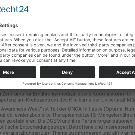
 ist ein Problem, das die Lebensqualität und Gesundheit vo
rächtigt, wobei sie vor allem die Prognose schwerkranker
echtert“, sagt Prof. Dr. med. Matthias Pirlich (Berlin), Präs
erhöht die Komplikationsrate, mindert die Lebensqualität u
en in die Höhe. Besonders betroffen sind Menschen mit ch
kungen sowie ältere Menschen. „Gerade während der Cor
lich, wie dringend eine adäquate Ernährungsversorgung not
hrend einer Klinikbehandlung war um mehr als das Dreifache
aben ein Recht auf Zugang zu Nahrungsmitteln und einer ev
nährungstherapie – egal in welchem Setting. Nur so können
und die damit einhergehende Morbidität und Mortalität übe
ses Prinzip auch in deutschen Kliniken umzusetzen, das unter
gelernährung in den Fokus zu rücken und lebenswichtige
 Dr. rer. biol. hum Nicole Erickson, wissenschaftliche Koordi
en Zentrums für Ernährungsmedizin sowie Koordinatorin für
etenz am Krebszentrum des Klinikums der Universität Mü
n Awareness Week“ ist Teil der ONCA-Initiative (Optimal Nutri
arauf ab, evidenzbasierte Therapieansätze für Mangelernähru
n zu etablieren. Die DGEM und ihre Partnerorganisationen 
litische Entscheidungsträger, Betroffene und Interessierte d
on Veranstaltungen zum Thema zu informieren und aktiv an 