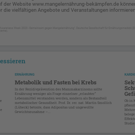
uf der Website www.mangelernährung-bekämpfen.de können
er die vielfältigen Angebote und Veranstaltungen informieren
n Awareness Week 2023 - Gemeinsam gegen Mangelernährung“. Deutsche Gesellschaft für Ernährungsmedizin (DGE
ieme).
ressieren
ERNÄHRUNG
KARDI
Metabolik und Fasten bei Krebs
Sek
Sch
In der Rezidivprävention des Mammakarzinoms sollte
Gef
Ernährung weniger als Frage einzelner „erlaubter“
Lebensmittel verstanden werden, sondern als Bestandteil
ie
Ob in 
metabolischer Gesundheit. Prof. Dr. rer. nat. Martin Smollich
pflanz
(Lübeck) betonte, dass Adipositas und ungewollte
ie
Mehrer
Gewichtszunahme –...
belege
Effekt
Studie