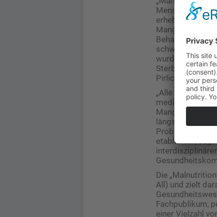
„Mangelernährung
Menschen beeint
erheblich verschl
Mangelernährung 
Behandlungskost
schweren Erkran
wurde offensicht
Sterblichkeit wä
Pirlich.
„Alle Menschen h
medizinischen Er
Mangelernährung 
längst Zeit, die
Problem der Man
etablieren“, sagt
interdisziplinär
Gesundheitskomp
Die „Malnutritio
All) und zielt d
Gesundheitswese
Fachpublikum, po
einer Vielzahl v