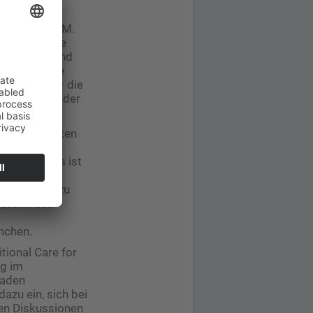
n vielen
 Menschen
ident der DGEM.
nd treibt die
ronischen und
ona-Pandemie
wendig ist – die
 erhöht“, so der
idenzbasierten
 wir
rwinden. Es ist
schätzte
 Maßnahmen zu
natorin des
nchen.
tional Care for
ng im
laden
azu ein, sich bei
den Diskussionen