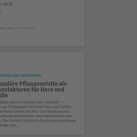
 sich
.
M), Berlin, 25.10.2023 (via
OVASKULÄRE GESUNDHEIT
undäre Pflanzenstoffe als
utzfaktoren für Herz und
äße
Kakao, Beeren, Grüntee oder Olivenöl –
liche Polyphenole schützen Herz und Gefäße.
e kontrollierte Studien und Metaanalysen
n blutdrucksenkende und lipidverbessernde
e. Die Evidenz ist jedoch durch eine heterogene
nlage und ...