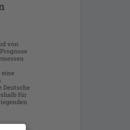
n
ind von
 Prognose
gemessen
 eine
n
e Deutsche
shalb für
wiegenden