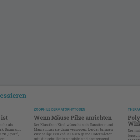
ressieren
ZOOPHILE DERMATOPHYTOSEN
THERAP
ist
Wenn Mäuse Pilze anrichten
Poly
Wirk
mehr als
Der Klassiker: Kind wünscht sich Haustiere und
eerk Baumann
Mama muss sie dann versorgen. Leider bringen
Dermat
 zu „Sport“,
kuschelige Fellknäuel auch gerne Untermieter
topisc
en:
mit, die sehr lästig, unschön und anstrengend
behande