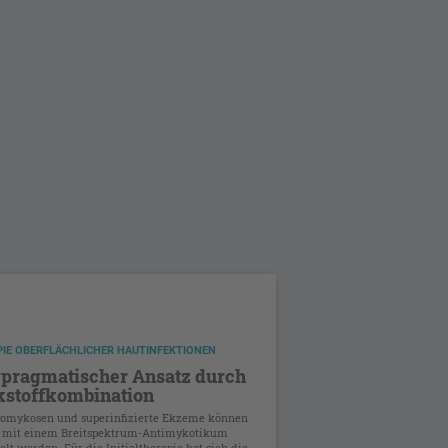
IE OBERFLÄCHLICHER HAUTINFEKTIONEN
pragmatischer Ansatz durch
stoffkombination
omykosen und superinfizierte Ekzeme können
h mit einem Breitspektrum-Antimykotikum
lt werden. Für die Initialtherapie hat sich die