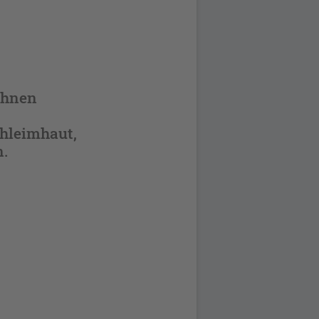
 ihnen
chleimhaut,
n.