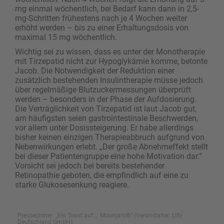
mg einmal wöchentlich, bei Bedarf kann dann in 2,5-
mg-Schritten frühestens nach je 4 Wochen weiter
erhöht werden – bis zu einer Erhaltungsdosis von
maximal 15 mg wöchentlich.
Wichtig sei zu wissen, dass es unter der Monotherapie
mit Tirzepatid nicht zur Hypoglykämie komme, betonte
Jacob. Die Notwendigkeit der Reduktion einer
zusätzlich bestehenden Insulintherapie müsse jedoch
über regelmäßige Blutzuckermessungen überprüft
werden – besonders in der Phase der Aufdosierung.
Die Verträglichkeit von Tirzepatid ist laut Jacob gut,
am häufigsten seien gastrointestinale Beschwerden,
vor allem unter Dosissteigerung. Er habe allerdings
bisher keinen einzigen Therapieabbruch aufgrund von
Nebenwirkungen erlebt. „Der große Abnehmeffekt stellt
bei dieser Patientengruppe eine hohe Motivation dar.“
Vorsicht sei jedoch bei bereits bestehender
Retinopathie geboten, die empfindlich auf eine zu
starke Glukosesenkung reagiere.
Pressedinner „Ein Toast auf … Mounjaro®“ (Veranstalter: Lilly
Deutschland GmbH)