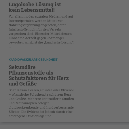
Lugolsche Lösung ist
kein Lebensmittel!
Vor allem in den sozialen Medien und auf
Internetportalen werden Mittel zur
Nahrungsergänzung angeboten, deren
Inhaltsstoffe nicht für den Verzehr
vorgesehen sind. Eines der Mittel, dessen
Einnahme derzeit gegen Jodmangel
beworben wird, ist die „Lugolsche Lösung“.
...
KARDIOVASKULÄRE GESUNDHEIT
Sekundäre
Pflanzenstoffe als
Schutzfaktoren für Herz
und Gefäße
Ob in Kakao, Beeren, Grüntee oder Olivenöl
– pflanzliche Polyphenole schützen Herz
und Gefäße. Mehrere kontrollierte Studien
und Metaanalysen belegen
blutdrucksenkende und lipidverbessernde
Effekte. Die Evidenz ist jedoch durch eine
heterogene Studienlage und ...