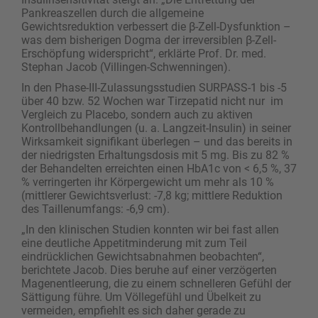
Pankreaszellen durch die allgemeine
Gewichtsreduktion verbessert die β-Zell-Dysfunktion –
was dem bisherigen Dogma der irreversiblen β-Zell-
Erschöpfung widerspricht“, erklärte Prof. Dr. med.
Stephan Jacob (Villingen-Schwenningen).
In den Phase-III-Zulassungsstudien SURPASS-1 bis -5
über 40 bzw. 52 Wochen war Tirzepatid nicht nur im
Vergleich zu Placebo, sondern auch zu aktiven
Kontrollbehandlungen (u. a. Langzeit-Insulin) in seiner
Wirksamkeit signifikant überlegen – und das bereits in
der niedrigsten Erhaltungsdosis mit 5 mg. Bis zu 82 %
der Behandelten erreichten einen HbA1c von < 6,5 %, 37
% verringerten ihr Körpergewicht um mehr als 10 %
(mittlerer Gewichtsverlust: -7,8 kg; mittlere Reduktion
des Taillenumfangs: -6,9 cm).
„In den klinischen Studien konnten wir bei fast allen
eine deutliche Appetitminderung mit zum Teil
eindrücklichen Gewichtsabnahmen beobachten“,
berichtete Jacob. Dies beruhe auf einer verzögerten
Magenentleerung, die zu einem schnelleren Gefühl der
Sättigung führe. Um Völlegefühl und Übelkeit zu
vermeiden, empfiehlt es sich daher gerade zu