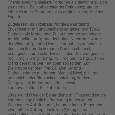
Therapiebeginn, kleinere Portionen als gewohnt zu sich
zu nehmen. Bei vorbestehender Refluxösophagitis
lohne es auch, Pantoprazol zu ergänzen, empfahl der
Experte.
Zugelassen ist Tirzepatid für die Behandlung
Erwachsener mit unzureichend eingestelltem Typ-2-
Diabetes als Mono- oder Zusatztherapie zu anderen
Antidiabetika. Aufgrund der hohen Nachfrage wurde
der Wirkstoff gemäß Herstellerangaben zunächst in
der schneller produzierbaren Durchstechflasche
bereitgestellt und schrittweise in den Dosierungen 2,5
mg, 5 mg, 7,5 mg, 10 mg, 12,5 mg und 15 mg auf den
Markt gebracht. Der Fertigpen soll folgen. Zur
Zielgruppe gehören Typ-2-Diabetiker und -
Diabetikerinnen mit hohem Medical Need, d. h. mit
unzureichender Blutzuckereinstellung, starkem
Übergewicht, Endorganschäden sowie
kardiovaskulären Risikofaktoren.
„Das A und O bei der Behandlung mit Tirzepatid ist die
engmaschige ärztliche Betreuung in den ersten
Wochen der Auftitrierung“, betonte Jacob. Begonnen
wird mit der Anfangsdosis von 2,5 mg einmal
wöchentlich. Nach 4 Wochen folgt die Erhöhung auf 5