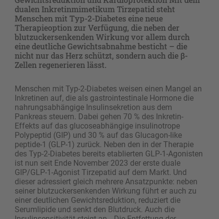
dualen Inkretinmimetikum Tirzepatid steht
Menschen mit Typ-2-Diabetes eine neue
Therapieoption zur Verfügung, die neben der
blutzuckersenkenden Wirkung vor allem durch
eine deutliche Gewichtsabnahme besticht – die
nicht nur das Herz schützt, sondern auch die β-
Zellen regenerieren lässt.
Menschen mit Typ-2-Diabetes weisen einen Mangel an
Inkretinen auf, die als gastrointestinale Hormone die
nahrungsabhängige Insulinsekretion aus dem
Pankreas steuern. Dabei gehen 70 % des Inkretin-
Effekts auf das glucoseabhängige insulinotrope
Polypeptid (GIP) und 30 % auf das Glucagon-like
peptide-1 (GLP-1) zurück. Neben den in der Therapie
des Typ-2-Diabetes bereits etablierten GLP-1-Agonisten
ist nun seit Ende November 2023 der erste duale
GIP/GLP-1-Agonist Tirzepatid auf dem Markt. Und
dieser adressiert gleich mehrere Ansatzpunkte: neben
seiner blutzuckersenkenden Wirkung führt er auch zu
einer deutlichen Gewichtsreduktion, reduziert die
Serumlipide und senkt den Blutdruck. Auch die
Insulinsensitivität steigt an. „Die Entfettung der