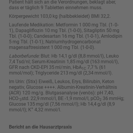
Patient hält sich an die Verordnungen, beklagt aber,
dass er täglich 9 Tabletten einnehmen muss.
Körpergewicht 103,0 kg (halbbekleidet) BMI 32,2.
Laufende Medikation: Metformin 1 000 mg Tbl. (1- 0-
1), Dapagliflozin 10 mg Tbl. (1-0-0), Sitagliptin 50 mg
Tbl. (1-0-0); Candesartan 16 mg Tbl. (1-0-1), Amlodipin
5 mg Tbl. (1-0-1); Natriumhydrogencarbonat
magensaftresistent 1 000 mg Tbl. (1-0-0).
Laborbefunde:
Blut: Hb 14,1 g/dl (8,8 mmol/l), Leuko
7,4 Tsd/nl; Serum-Kreatinin 1,85 mg/dl (163 mmol/l),
GFR nach CKD-EPI 35 ml/min, HbA
7,7 % (61
1C
mmol/mol); Triglyceride 213 mg/dl (2,34 mmol/l).
Im Urin: (Stix) Eiweiß, Leukos, Erys, Bilirubin, Keton
negativ, Glucose ++++. Albumin-Kreatinin-Verhältnis
(ACR) 120 mg/g. Blutgasanalyse (venös): pH 7,40,
HCO-
std. 22,9 mmol/l, BE -1,9 mmol/l, pCO
36 mmHg;
3
2
Glucose 135 mg/dl (7,56 mmol/l); Hb 14,4 g/dl (8,9
+
mmol/l); K
4,32 mmol/l.
Bericht an die Hausarztpraxis