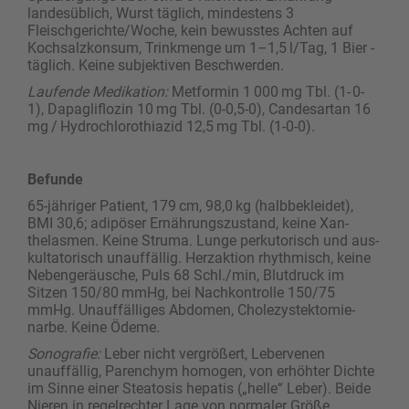
landesüblich, Wurst täglich, mindestens 3
Fleischgerichte/Woche, kein bewusstes Achten auf
Kochsalzkonsum, Trinkmenge um 1–1,5 l/Tag, 1 Bier ­
täglich. Keine subjektiven Beschwerden.
Laufende Medikation:
Metformin 1 000 mg Tbl. (1- 0-
1), Dapagliflozin 10 mg Tbl. (0-0,5-0), Candesartan 16
mg / Hydrochlorothiazid 12,5 mg Tbl. (1-0-0).
Befunde
65-jähriger Patient, 179 cm, 98,0 kg (halbbekleidet),
BMI 30,6; adipöser Ernährungszustand, ­keine Xan­
thelasmen. Keine Struma. Lunge perkutorisch und aus­
kultatorisch unauffällig. Herzaktion rhythmisch, keine
Nebengeräusche, Puls 68 Schl./min, Blutdruck im
Sitzen 150/80 mmHg, bei Nachkontrolle 150/75
mmHg. Unauffälliges Abdomen, Chole­zystekto­mie­
narbe. Keine Ödeme.
Sonografie:
Leber nicht vergrößert, Lebervenen
unauffällig, Parenchym homogen, von erhöhter Dichte
im Sinne einer Steatosis hepatis („helle“ Leber). Beide
Nieren in regelrechter Lage von normaler Größe,