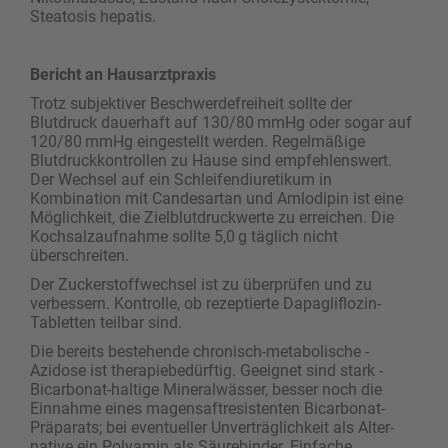
Steatosis hepatis.
Bericht an Hausarztpraxis
Trotz subjektiver Beschwerdefreiheit sollte der
Blutdruck dauerhaft auf 130/80 mmHg oder sogar auf
120/80 mmHg eingestellt werden. Regelmäßige
Blutdruckkontrollen zu Hause sind empfehlenswert.
Der Wechsel auf ein Schleifendiuretikum in
Kombination mit Candesartan und Amlodipin ist eine
Möglichkeit, die Zielblutdruckwerte zu erreichen. Die
Kochsalzaufnahme sollte 5,0 g täglich nicht
überschreiten.
Der Zuckerstoffwechsel ist zu überprüfen und zu
verbessern. Kontrolle, ob rezeptierte Dapagliflozin-
Tabletten teilbar sind.
Die bereits bestehende chronisch-metabolische ­
Azidose ist therapiebedürftig. Geeignet sind stark ­
Bicarbonat-haltige Mineralwässer, besser noch die
Einnahme eines magensaftresistenten Bicarbonat-
Präparats; bei eventueller Unverträglichkeit als Alter­
native ein Polyamin als Säurebinder. Einfache