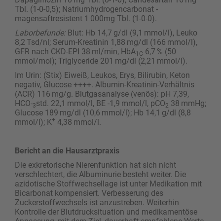
Tbl. (1-0-0,5); Natriumhydrogencarbonat ­
magensaftresistent 1 000mg Tbl. (1-0-0).
Laborbefunde:
Blut: Hb 14,7 g/dl (9,1 mmol/l), Leuko
8,2 Tsd/nl; Serum-Kreatinin 1,88 mg/dl (166 mmol/l),
GFR nach CKD-EPI 38 ml/min, HbA
6,7 % (50
1C
mmol/mol); Triglyceride 201 mg/dl (2,21 mmol/l).
Im Urin: (Stix) Eiweiß, Leukos, Erys, Bilirubin, Keton
negativ, Glucose ++++. Albumin-Kreatinin-Verhältnis
(ACR) 116 mg/g. Blutgasanalyse (venös): pH 7,39,
HCO-
std. 22,1 mmol/l, BE -1,9 mmol/l, pCO
38 mmHg;
3
2
Glucose 189 mg/dl (10,6 mmol/l); Hb 14,1 g/dl (8,8
+
mmol/l); K
4,38 mmol/l.
Bericht an die Hausarztpraxis
Die exkretorische Nierenfunktion hat sich nicht
verschlechtert, die Albuminurie besteht weiter. Die
azidotische Stoffwechsellage ist unter Medikation mit
Bicarbonat kompensiert. Verbesserung des
Zuckerstoffwechsels ist anzustreben. Weiterhin
Kontrolle der Blutdrucksituation und medikamentöse