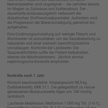
Natrontabletten sind ungeeignet – die zerfallen ­bereits
im Magen zu Salzsäure und Kohlendioxid. Der ­
dauerhafte Azidoseausgleich verbessert die
diabetischen Stoffwechselparameter. Außerdem wird
die Progression der Nierenschädigung gebremst bis ­
aufgehalten.
Eine Ernährungsumstellung auf weniger Fleisch und
Wurstwaren ist anzustreben, um die Säurebelastung zu
reduzieren und einer weiteren Gewichtszunahme
vorzubeugen. Kontrolle der Lipidwerte. Die
Spazieraktivitäten sollte der Patient beibehalten,
ebenso die Nikotinabstinenz. Jährlich einmal
nephrologische Kontrolle empfohlen.
Kontrolle nach 1 Jahr
Klinisch beschwerdefrei. Körpergewicht 98,5 kg
(halbbekleidet), BMI 31,1. Die gelegentlich zu Hause
gemessenen Blutdruckwerte lägen um 140 mmHg
systolisch.
Laufende Medikation:
Metformin 1 000 mg Tbl. (1-0-1),
Dapagliflozin 10 mg Tbl. (0-1-0); Candesartan 16 mg