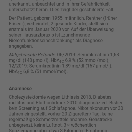
unerkannt, unbeachtet und in ihrer Gefährlichkeit
unterschätzt heran. Dies zeigt der geschilderte Fall.
Der Patient, geboren 1955, männlich, Rentner ­(früher
Friseur), verheiratet, 2 gesunde Kinder, stellt sich
erstmals im Januar 2020 vor. Auf der Überweisung
seiner Hausarztpraxis ist „zunehmende
Nierenfunktionseinschränkung“ als Diagnose
angegeben.
Mitgebrachte Befunde:
06/2019: Serumkreatinin 1,68
mg/dl (148 µmol/l), HbA
6,9 % (52 mmol/mol);
1C
12/2019: Serumkreatinin 1,89 mg/dl (167 µmol/l),
HbA
6,8 % (51 mmol/mol).
1C
Anamnese
Cholezystektomie wegen Lithiasis 2018, Diabetes
mellitus und Bluthochdruck 2010 diagnostiziert. Bisher
kein Screening auf Schlafapnoe. Nikotinkonsum vor 30
Jahren eingestellt, vorher 20 Zigaretten/Tag, keine
regelmäßige Schmerzmitteleinnahme. Gehstrecke
unbegrenzt, keine Luftnot, 3 × wöchentlich
Spaziergänge über etwa 3 Kilometer. Ernährung