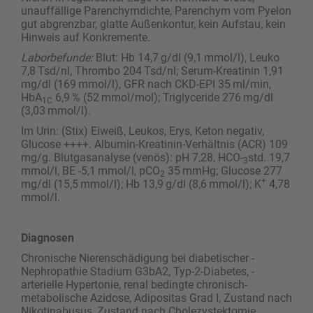
unauffällige Parenchymdichte, Parenchym vom ­Pyelon
gut abgrenzbar, glatte Außenkontur, kein ­Aufstau, kein
Hinweis auf Konkremente.
Laborbefunde:
Blut: Hb 14,7 g/dl (9,1 mmol/l), Leuko
7,8 Tsd/nl, Thrombo 204 Tsd/nl; Serum-Kreatinin 1,91
mg/dl (169 mmol/l), GFR nach CKD-EPI 35 ml/min,
HbA
6,9 % (52 mmol/mol); Triglyceride 276 mg/dl
1C
(3,03 mmol/l).
Im Urin: (Stix) Eiweiß, Leukos, Erys, Keton negativ,
Glucose ++++. Albumin-Kreatinin-Verhältnis (ACR) 109
mg/g. Blutgasanalyse (venös): pH 7,28, HCO-
std. 19,7
3
mmol/l, BE -5,1 mmol/l, pCO
35 mmHg; Glucose 277
2
+
mg/dl (15,5 mmol/l); Hb 13,9 g/dl (8,6 mmol/l); K
4,78
mmol/l.
Diagnosen
Chronische Nierenschädigung bei diabetischer ­
Nephropathie Stadium G3bA2, Typ-2-Diabetes, ­
arterielle Hypertonie, renal bedingte chronisch-
metabolische Azidose, Adipositas Grad I, Zustand nach
Nikotinabusus, Zustand nach Cholezystektomie,