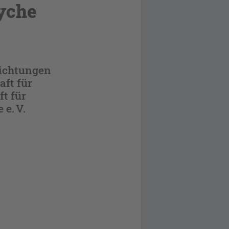
yche
richtungen
aft für
t für
e. V.