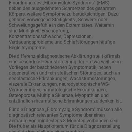
Einordnung des „Fibromyalgie-Syndroms“ (FMS),
neben den ausgedehnten Schmerzen des gesamten
Körpers, weitere Symptome zu berücksichtigen. Dazu
gehören vorwiegend Steifigkeits-, Schwere- oder
Schwellungsgefühle in den Extremitäten. ­Weiterhin
sind Müdigkeit, Erschöpfung,
Konzentrationsschwäche, Depressionen,
Verdauungsprobleme und Schlafstörungen häufige
Begleitsymptome.
Die differenzialdiagnostische Abklärung stellt oftmals
eine besondere Herausforderung dar – etwa weil beim
Vorliegen der beschriebenen Symptomatik, neben
degenerativen und rein statischen Störungen, auch an
neoplastische Erkrankungen, Wachstumsstörungen,
viszerale Erkrankungen, neurodystrophische WS-
Veränderungen, hämatologische Erkrankungen,
Osteoporose, Multiple ­Sklerose, Myopathien und
entzündlich-rheumatische Erkrankungen zu denken ist.
Für die Diagnose „Fibromyalgie-Syndrom“ müssen alle
diagnostisch relevanten Symptome über einen
Zeitraum von mindestens 3 Monaten vorhanden sein.
Die früher als Hauptkriterium für die Diagnosestellung
genutzte Feststellung einer erhöhten