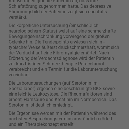
Auf Befragen gibt die Patientin an, dass ihre
Schlafstörung zugenommen hätte. Das depressive
Stimmungsbild der Patientin zeigt sich ebenfalls
verstärkt.
Die körperliche Untersuchung (einschließlich
neurologischem Status) weist auf eine ­schmerzhafte
Bewegungseinschränkung vorwiegend der großen
Gelenke hin. Die Tenderpoints erwiesen sich in ­
typischer Weise äußerst druckschmerzhaft, womit sich
der Verdacht auf eine Fibromyalgie erhärtet. Nach
Erörterung der Verdachtsdiagnose wird der Patientin
zur kurzfristigen Schmerztherapie Paracetamol
verabreicht und ein Termin für die Laboruntersuchung
vereinbart.
Die Laboruntersuchungen (auf Serotonin im
Speziallabor) ergeben eine beschleunigte BKS sowie
eine leichte Leukozytose. Die Rheumafaktoren sind
erhöht, Harnsäure und Kreatinin im Normbereich. Das
Serotonin ist deutlich erniedrigt.
Die Ergebnisse werden mit der Patientin während des
nächsten Besprechungstermins ausführlich ­erörtert
und ein Therapiekonzept erstellt.