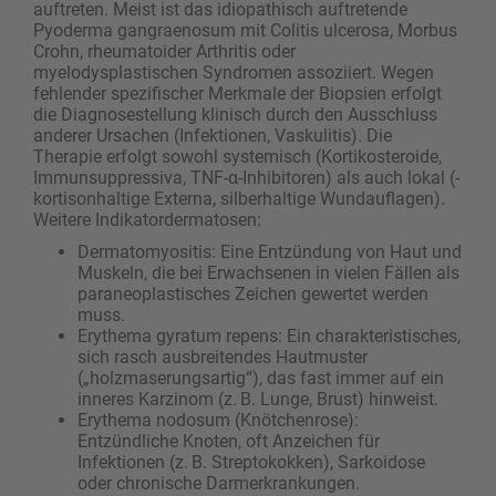
auftreten. Meist ist das idiopathisch auftretende
Pyoderma gangraenosum mit Colitis ulcerosa, Morbus
Crohn, rheumatoider Arthritis oder
myelodysplastischen Syndromen assoziiert. Wegen
fehlender spezifischer Merkmale der Biopsien erfolgt
die Diagnose­stellung klinisch durch den Ausschluss
anderer Ursachen (Infektionen, Vaskulitis). Die
Therapie erfolgt sowohl systemisch (Kortikosteroide,
Immunsuppressiva, TNF-α-Inhibitoren) als auch lokal (­
kortisonhaltige Externa, silberhaltige Wundauflagen).
Weitere Indikatordermatosen:
Dermatomyositis: Eine Entzündung von Haut und
Muskeln, die bei Erwachsenen in vielen Fällen als
paraneoplastisches Zeichen gewertet werden
muss.
Erythema gyratum repens: Ein charakteristisches,
sich rasch ausbreitendes Hautmuster
(„holzmaserungsartig“), das fast immer auf ein
inneres Karzinom (z. B. Lunge, Brust) hinweist.
Erythema nodosum (Knötchenrose):
Entzündliche Knoten, oft Anzeichen für
Infektionen (z. B. Streptokokken), Sarkoidose
oder chronische Darmerkrankungen.