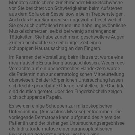
Monaten schleichend zunehmender Muskelschwäche
vor. Sie berichtet von Schwierigkeiten beim Aufstehen
aus dem Sofa oder Sessel sowie beim Treppensteigen.
Auch das Haarekämmen sei ungewohnt beschwerlich.
Sie sei auch auffallend müde und habe ungewöhnliche
Muskelschmerzen, selbst bei wenig anstrengenden
Tätigkeiten. Sie habe zunehmend geschwollene Augen.
Zudem beobachte sie seit einiger Zeit einen
schuppigen Hautausschlag an den Fingern.
Im Rahmen der Vorstellung beim Hausarzt wurde eine
rheumatische Erkrankung ausgeschlossen. Wegen des
Verdachts auf ein unspezifisches Handekzem ­wurde
die Patientin nun zur dermatologischen Mitbeurteilung
überwiesen. Bei der körperlichen Untersuchung lassen
sich leichte periorbitale Ödeme feststellen, die Oberlider
sind deutlich gerötet. Über den Fingerknöcheln zeigen
sich schuppende Papeln.
Es werden einige Schuppen zur mikroskopischen
Untersuchung (Ausschluss Mykose) entnommen. Die
vorliegende Dermatose kann aufgrund des ­Alters der
Patientin und der bisherigen Untersuchungsergebnisse
als Indikatordermatose einer ­paraneoplastischen
Erkrankung gedeutet werden, weshalb eine