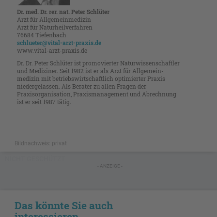
Dr. med. Dr. rer. nat. Peter Schlüter
Arzt für Allgemeinmedizin
Arzt für Naturheilverfahren
76684 Tiefenbach
schlueter@vital-arzt-praxis.de
www.vital-arzt-praxis.de
Dr. Dr. Peter Schlüter ist promo­vierter Naturwissenschaftler
und ­Mediziner. Seit 1982 ist er als Arzt für Allgemein­
medizin mit betriebs­­wirtschaftlich ­opti­mierter Praxis
nieder­gelassen. Als Berater zu allen ­Fragen der
Praxisorganisation, Praxis­manage­­ment und ­Abrechnung
ist er seit 1987 tätig.
Bildnachweis: privat
NICHT GESCHÜTZT
- ANZEIGE -
Das könnte Sie auch
interessieren