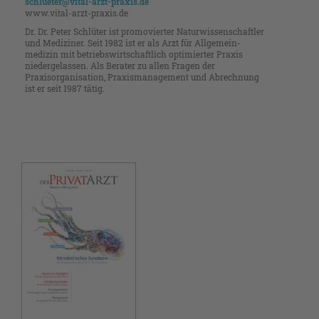
schlueter@vital-arzt-praxis.de
www.vital-arzt-praxis.de
Dr. Dr. Peter Schlüter ist promo­vierter Naturwissenschaftler
und ­Mediziner. Seit 1982 ist er als Arzt für Allgemein­
medizin mit betriebs­­wirtschaftlich ­opti­mierter Praxis
nieder­gelassen. Als Berater zu allen ­Fragen der
Praxisorganisation, Praxis­manage­­ment und ­Abrechnung
ist er seit 1987 tätig.