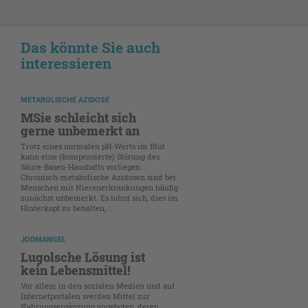
Das könnte Sie auch
interessieren
METABOLISCHE AZIDOSE
MSie schleicht sich
gerne unbemerkt an
Trotz eines normalen pH-Werts im Blut
kann eine (kompensierte) Störung des
Säure-Basen-Haushalts vorliegen.
Chronisch-metabolische Azidosen sind bei
Menschen mit Nierenerkrankungen häufig
zunächst unbemerkt. Es lohnt sich, dies im
Hinterkopf zu behalten, ...
JODMANGEL
Lugolsche Lösung ist
kein Lebensmittel!
Vor allem in den sozialen Medien und auf
Internetportalen werden Mittel zur
Nahrungsergänzung angeboten, deren