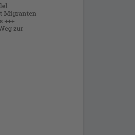
lel
t Migranten
s +++
 Weg zur