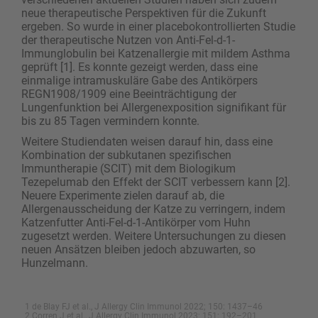
neue therapeutische Perspektiven für die Zukunft
ergeben. So wurde in einer placebokontrollierten Studie
der therapeutische Nutzen von Anti-Fel-d-1-
Immunglobulin bei Katzenallergie mit mildem Asthma
geprüft [1]. Es konnte gezeigt werden, dass eine
einmalige intramuskuläre Gabe des Antikörpers
REGN1908/1909 eine Beeinträchtigung der
Lungenfunktion bei Allergenexposition signifikant für
bis zu 85 Tagen vermindern konnte.
Weitere Studiendaten weisen darauf hin, dass eine
Kombination der subkutanen spezifischen
Immuntherapie (SCIT) mit dem Biologikum
Tezepelumab den Effekt der SCIT verbessern kann [2].
Neuere ­Experimente zielen darauf ab, die
Allergenausscheidung der Katze zu verringern, indem
Katzenfutter Anti-Fel-d-1-Antikörper vom Huhn
zugesetzt werden. Weitere Untersuchungen zu diesen
neuen Ansätzen bleiben jedoch abzuwarten, so
Hunzelmann.
1 de Blay FJ et al., J Allergy Clin Immunol 2022; 150: 1437–46
2 Corren J et al., J Allergy Clin Immunol 2023; 151: 192–201