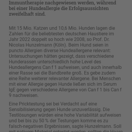
Immuntherapie nachgewiesen werden, während
bei einer Hundeallergie die Erfolgsaussichten
zweifelhaft sind.
Mit 15 Mio. Katzen und 10,6 Mio. Hunden lagen die
Zahlen für die beliebtesten deutschen Haustiere im
Jahr 2022 doppelt so hoch wie 2008, so Prof. Dr.
Nicolas Hunzelmann (Köln). Beim Hund seien in
puncto Allergien diverse Hundeallergene relevant:
Untersuchungen hätten gezeigt, dass verschiedene
Hunderassen unterschiedlich hohe Level des
Hundeallergens Can f 1 aufweisen, und auch innerhalb
einer Rasse sei die Bandbreite groß. Es gebe zudem
eine Reihe weiterer relevanter Allergene. Bei Menschen
mit einer Allergie gegen Hunde ließen sich im Serum
IgE gegen verschiedene Allergene von Can f 1 bis Can f
9 nachweisen.
Eine Pricktestung sei bei Verdacht auf eine
Sensibilisierung gegen Hunde unzuverlässig. Die
Testlösungen würden eine hohe Variabilität aufweisen
und bei bis zu 50 % der Testungen komme es zu
falsch-negativen Ergebnissen, sagte Hunzelmann. Soll
mit nativem Material getestet werden, sollten die Haare