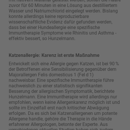
zuvor für 60 Minuten in eine Lösung aus destilliertem
Wasser und Natriumchlorid eingelegt werden. Bislang
konnte allerdings keine reproduzierbare
wissenschaftliche Evidenz dafür gefunden werden,
dass bei einer Hundeallergie eine spezifische
Immuntherapie Symptome wie Rhinitis und Asthma ­
effektiv bessert, so Hunzelmann.
Katzenallergie: Karenz ist erste Maßnahme
Entwickelt sich eine Allergie gegen Katzen, ist bei 90 %
der Betroffenen eine Sensibilisierung gegenüber dem
Majorallergen Felis domesticus 1 (Fel d 1)
nachweisbar. Eine spezifische Immuntherapie führe
nachweislich zu einer statistisch signifikanten
Besserung der allergischen Symptomatik, berichtete
Hunzelmann. Eine Immuntherapie wird allerdings nur
empfohlen, wenn keine Allergenkarenz möglich ist und
sollte im Einzelfall erst nach kritischer Abwägung
erfolgen. Da es sich bei Katzenallergenen um potente
Allergene handle, gehöre die Therapie in die Hände
erfahrener Allergologen, betonte der Experte. Aus
verschiedenen aktuellen Studien haben sich zudem